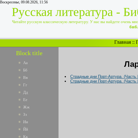
Воскресенье, 09.08.2026, 11:56
Русская литература - Б
Читайте русскую классическую литературу. У нас вы найдете очень много
биб
Главная
::
Block title
Лар
Аа
Бб
Страдные дни Порт-Артура. (Часть I
Вв
Страдные дни Порт-Артура. (Часть I
Гг
Дд
Ее
Жж
Зз
Ии
Йй
Кк