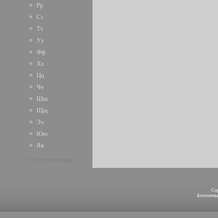
Рр
Сс
Тт
Уу
Фф
Хх
Цц
Чч
Шш
Щщ
Ээ
Юю
Яя
Co
Бесплатн