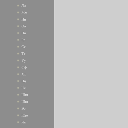
Лл
Мм
Нн
Оо
Пп
Рр
Сс
Тт
Уу
Фф
Хх
Цц
Чч
Шш
Щщ
Ээ
Юю
Яя