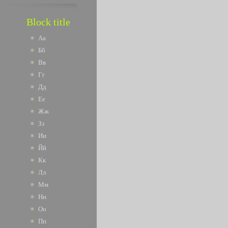
Block title
Аа
Бб
Вв
Гг
Дд
Ее
Жж
Зз
Ии
Йй
Кк
Лл
Мм
Нн
Оо
Пп