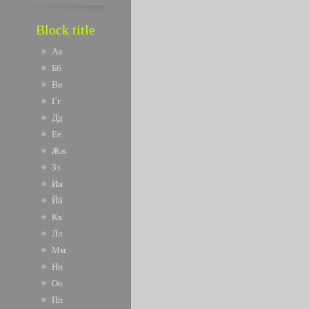
Block title
Аа
Бб
Вв
Гг
Дд
Ее
Жж
Зз
Ии
Йй
Кк
Лл
Мм
Нн
Оо
Пп