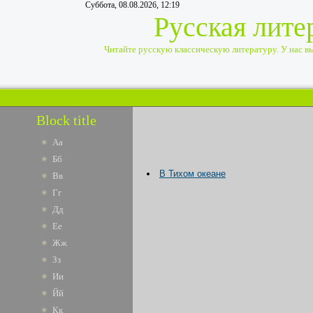
Суббота, 08.08.2026, 12:19
Русская лите
Читайте русскую классическую литературу. У нас вы 
Block title
Аа
Бб
В Тихом океане
Вв
Гг
Дд
Ее
Жж
Зз
Ии
Йй
Кк