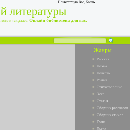
Приветствую Вас
,
Гость
ой литературы
Онлайн библиотека для вас.
эссе и так далее.
Жанры
Рассказ
Поэма
Повесть
Роман
Стихотворение
Эссе
Статья
Сборник рассказов
Сборник стихов
Глава
Пьеса