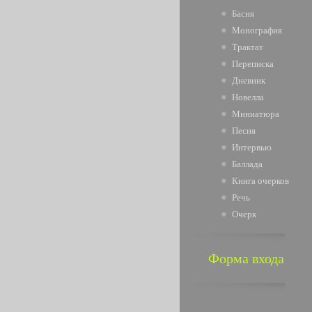
Басня
Монография
Трактат
Переписка
Дневник
Новелла
Миниатюра
Песня
Интервью
Баллада
Книга очерков
Речь
Очерк
Форма входа