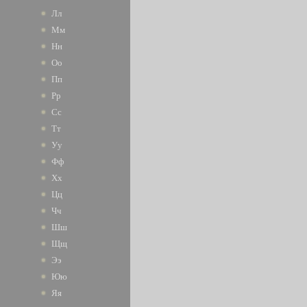
Лл
Мм
Нн
Оо
Пп
Рр
Сс
Тт
Уу
Фф
Хх
Цц
Чч
Шш
Щщ
Ээ
Юю
Яя