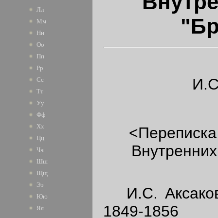
Внутре
Лл
"Бр
Мм
Нн
Оо
Пп
Рр
И.С
Сс
Тт
Уу
Фф
Хх
<Переписка
Цц
Внутренних
Чч
Шш
Щщ
Ээ
И.С. Аксаков
Юю
1849-1856
Яя