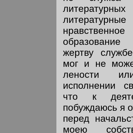
литератур
литерату
нравственн
образование
жертву службе
мог и не може
лености и
исполнении св
что к деяте
побуждаюсь я о
перед начальс
моею собств