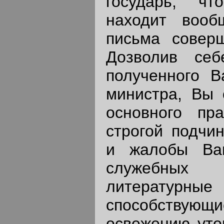
государь, чт
находит вооб
письма совер
Дозволив се
полученного В
министра, Вы 
основного пр
строгой подчин
и жалобы Ва
служебных
литературны
способств
освежению уто