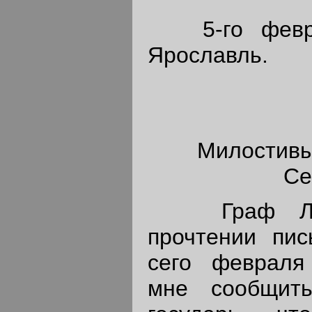
5-го феврал
Ярославль.
Милостивы
Се
Граф Лев 
прочтении пис
сего февраля
мне сообщит