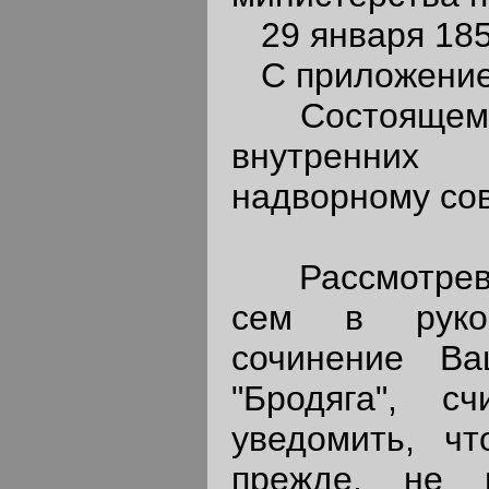
29 января 185
С приложение
Состоящему 
внутренних
надворному сов
Рассмотрев 
сем в рукоп
сочинение В
"Бродяга", 
уведомить, ч
прежде, не