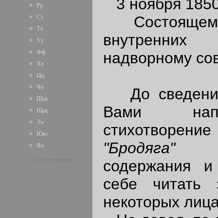
3 ноября 1850 
Рр
Состоящему 
Сс
Тт
внутренних 
Уу
Фф
надворному сов
Хх
Цц
Чч
До сведения
Шш
Вами напи
Щщ
Ээ
стихотворен
Юю
"Бродяг
Яя
содержания и
себе читать 
некоторых лица