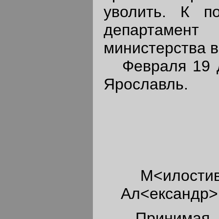
уволить. К п
департам
министерства в
Февраля 19 дн
Ярославль.
М<илостив
Ал<ександр>
Принимая в 