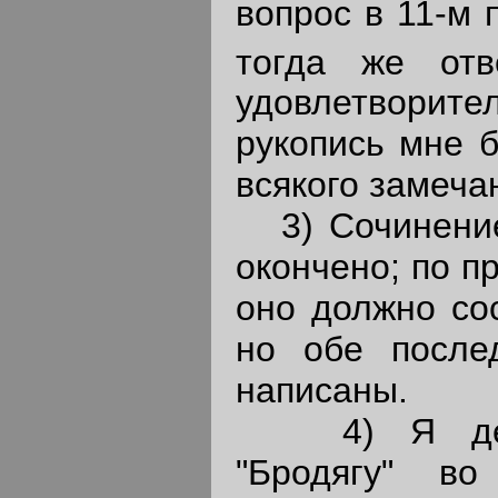
вопрос в 11-м 
тогда же отв
удовлетворит
рукопись мне 
всякого замеча
3) Сочинение
окончено; по п
оно должно сос
но обе после
написаны.
4) Я дейст
"Бродягу" в