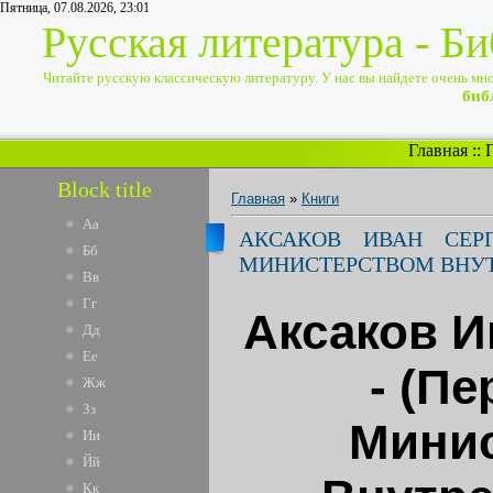
Пятница, 07.08.2026, 23:01
Русская литература - Б
Читайте русскую классическую литературу. У нас вы найдете очень много
биб
Главная
::
Block title
Главная
»
Книги
Аа
АКСАКОВ ИВАН СЕР
Бб
МИНИСТЕРСТВОМ ВНУТР
Вв
Гг
Аксаков И
Дд
Ее
- (Пе
Жж
Зз
Мини
Ии
Йй
Кк