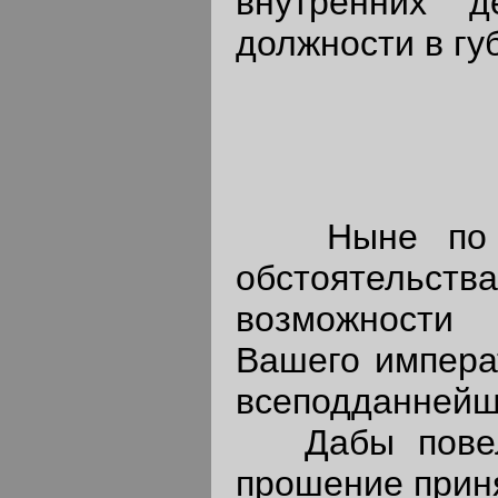
внутренних 
должности в гу
Ныне по р
обстоятель
возможности 
Вашего императ
всеподданнейш
Дабы повеле
прошение приня