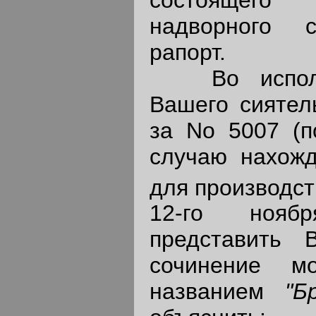
надворного с
рапорт.
Во исполне
Вашего сиятель
за No 5007 (п
случаю нахожд
для производст
12-го нояб
представить 
сочинение м
названием
"Б