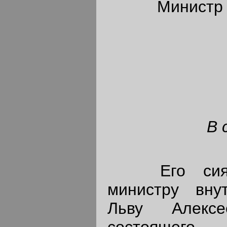
Министр 
В 
Его сиятел
министру вну
Льву Алексе
состоящего 