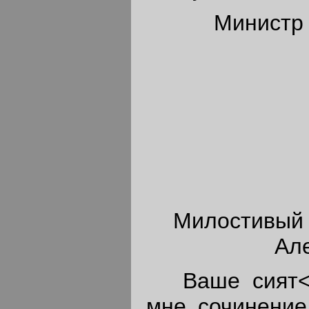
Министр 
Милостивый 
Але
Ваше сият<ел
мне сочинение