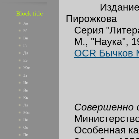
Издание по
Block title
Пирожкова
Аа
Серия "Литера
Бб
Вв
М., "Наука", 1
Гг
OCR Бычков 
Дд
Ее
Жж
Зз
Ии
Йй
Кк
Совершенно 
Лл
Мм
Министерство 
Нн
Особенная ка
Оо
Пп