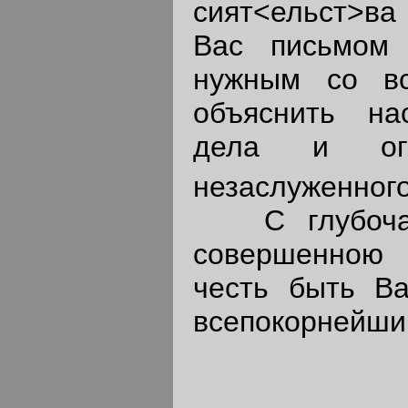
сият<ельст>ва 
Вас письмом
нужным со вс
объяснить на
дела и ог
незаслуженного
С глубочай
совершенною 
честь быть Ва
всепокорнейши