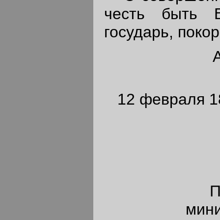
честь быть 
государь, поко
12 февраля 18
П
мини