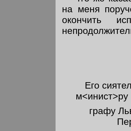
на меня поруч
окончить ис
непродолжител
Его сияте
м<инист>ру 
графу Ль
Пе