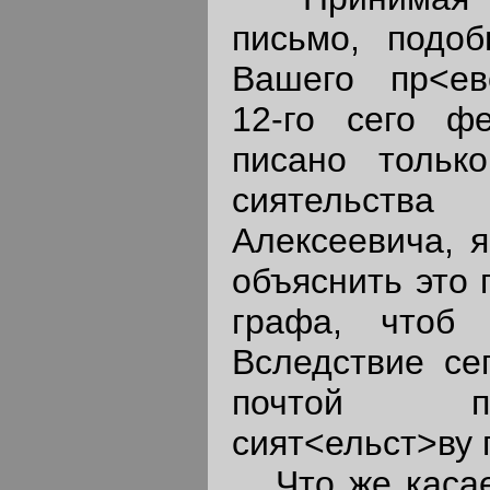
письмо, подо
Вашего пр<ев
12-го сего ф
писано тольк
сиятельст
Алексеевича, я
объяснить это 
графа, чтоб 
Вследствие се
почтой п
сият<ельст>ву 
Что же касае