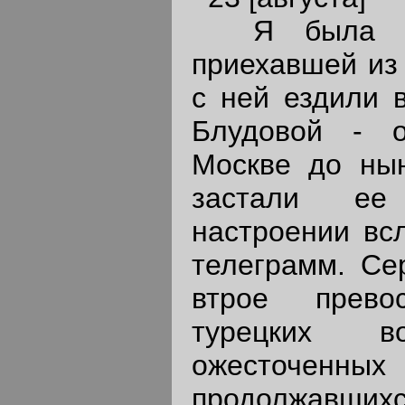
Я была у с
приехавшей из
с ней ездили 
Блудовой - 
Москве до ны
застали ее
настроении вс
телеграмм. Се
втрое прево
турецких 
ожесточ
продолжавших