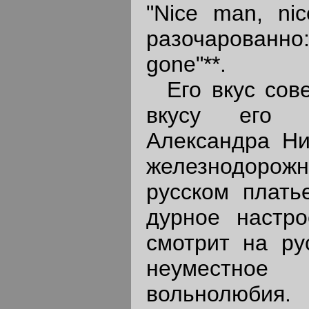
"Nice man, ni
разочарованно
gone"**.
Его вкус сове
вкусу его д
Александра Ни
железнодоро
русском плать
дурное настр
смотрит на ру
неуместн
вольнолюбия.