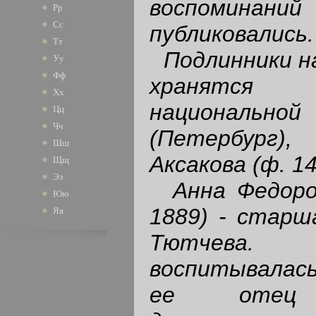
воспоминаний
Рр
Сс
публиковались.
Тт
Подлинники на
Уу
Фф
хранятся
Хх
националь
Цц
Чч
(Петербург)
Шш
Аксакова (ф. 14,
Щщ
Ээ
Анна Федоров
Юю
1889) - старш
Яя
Тютчева.
воспитывалась
ее отец