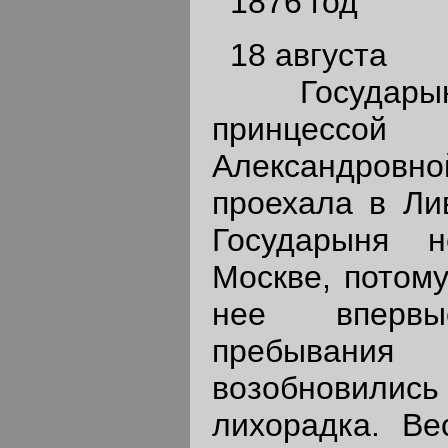
1876 год
18 августа
Государын
принцес
Александровн
проехала в Ли
Государыня 
Москве, потому
нее вперв
пребыван
возобновилис
лихорадка. Ве