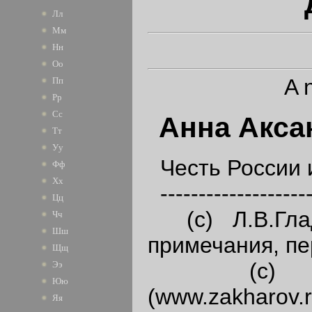
Лл
Мм
Нн
Оо
A 
Пп
Рр
Сс
Анна Аксак
Тт
Уу
Честь России 
Фф
Хх
--------------------
Цц
(с) Л.В.Глад
Чч
Шш
примечания, пе
Щщ
(с) 'Зах
Ээ
Юю
(www.zakharov.r
Яя