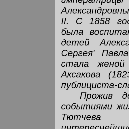
Александровн
II. С 1858 г
была воспита
детей Алекс
Сергея' Павл
стала женой
Аксакова (182
публициста-сл
Прожив дол
событиями жиз
Тютчев
интереснейш