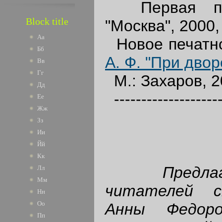
Первая пуб
Block title
"Москва", 2000,
Аа
Новое печатн
Бб
А. Ф. "При дво
Вв
Гг
М.: Захаров, 20
Дд
--------------------
Ее
Жж
Зз
Ии
Йй
Кк
Предл
Лл
Мм
читателей с
Нн
Оо
Анны Федоро
Пп