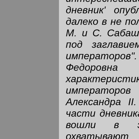
дневник' опуб
далеко в не по
М. и С. Сабаш
под заглавие
императоро
Федоровна 
характерист
император
Александра II
части дневник
вошли в э
охватывают 