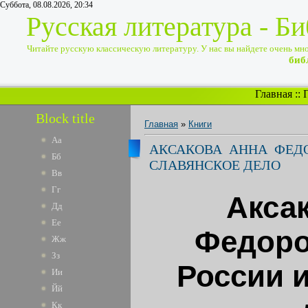
Суббота, 08.08.2026, 20:34
Русская литература - Б
Читайте русскую классическую литературу. У нас вы найдете очень много
биб
Главная
::
Block title
Главная
»
Книги
Аа
АКСАКОВА АННА ФЕДО
Бб
СЛАВЯНСКОЕ ДЕЛО
Вв
Гг
Акса
Дд
Ее
Федоро
Жж
Зз
России 
Ии
Йй
Кк