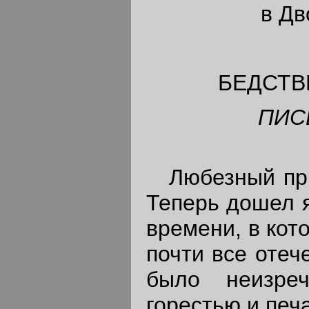
в Дв
БЕДСТВ
ПИС
Любезный прия
Теперь дошел я
времени, в кот
почти все отеч
было неизре
горестью и печ