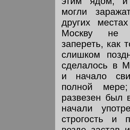
этим ядом, и
могли заража
других места
Москву не 
запереть, как 
слишком позд
сделалось в М
и начало сви
полной мере
развезен был в
начали употр
строгость и 
везде застав и