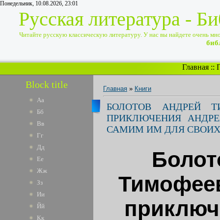
Понедельник, 10.08.2026, 23:01
Русская литература - Б
Читайте русскую классическую литературу. У нас вы найдете очень много
биб
Главная
::
Block title
Главная
»
Книги
Аа
БОЛОТОВ АНДРЕЙ Т
Бб
ПРИКЛЮЧЕНИЯ АНДРЕ
Вв
САМИМ ИМ ДЛЯ СВОИ
Гг
Дд
Болот
Ее
Жж
Тимофеев
Зз
Ии
приключ
Йй
Кк