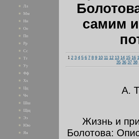
Болотов
Лл
Мм
самим и
Нн
Оо
по
Пп
Рр
Сс
1
2
3
4
5
6
7
8
9
10
11
12
13
14
15
16
Тт
35
36
37
38
Уу
Фф
Хх
А. 
Цц
Чч
Шш
Щщ
Ээ
Жизнь и пр
Юю
Болотова: Опи
Яя