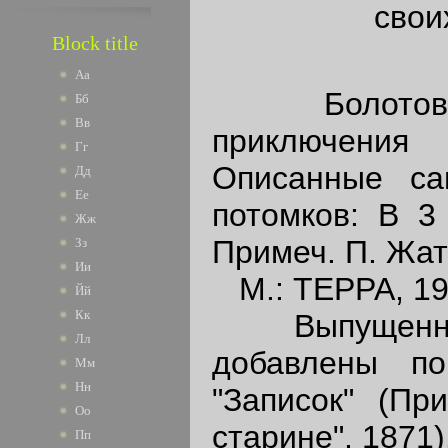
свои
Block title
Аа
Болотов 
Бб
Вв
приключения
Гг
Описанные с
Дд
Ее
потомков: В 3 
Жж
Примеч. П. Жат
Зз
Ии
М.: ТЕРРА, 19
Йй
Кк
Выпущенные
Лл
добавлены п
Мм
Нн
"Записок" (Пр
Оо
старине", 1871)
Пп