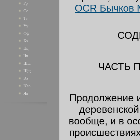
Рр
OCR Бычков М
Сс
Тт
Уу
СОД
Фф
Хх
Цц
Чч
ЧАСТЬ 
Шш
Щщ
Ээ
Юю
Яя
Продолжение и
деревенской
вообще, и в о
происшествиях