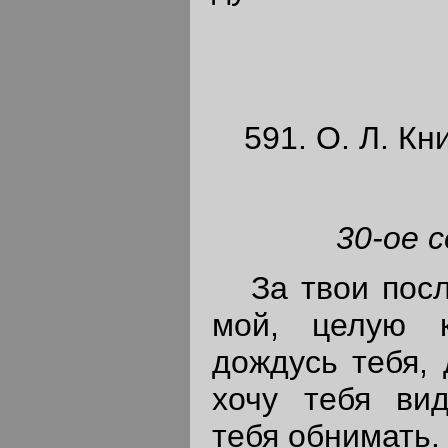
591. О. Л. Кн
30-ое с
За твои после
мой, целую к
дождусь тебя, 
хочу тебя вид
тебя обнимать.