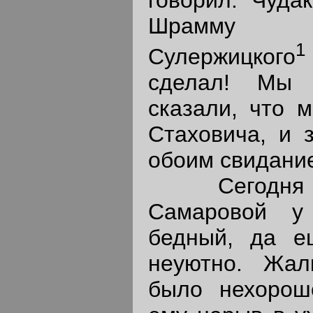
Шрамму х
1
Сулержицкого
сделал! Мы 
сказали, что 
Стаховича, и 
обоим свидание
Сегодня у
Самаровой у
бедный, да е
неуютно. Жал
было нехорош