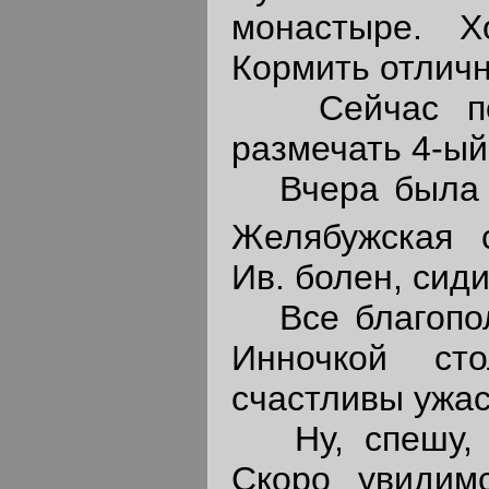
монастыре. Х
Кормить отличн
Сейчас пой
размечать 4-ый 
Вчера была у
Желябужская 
Ив. болен, сид
Все благопол
Инночкой ст
счастливы ужас
Ну, спешу, б
Скоро увидим