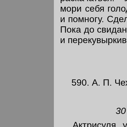
мори себя голо
и помногу. Сде
Пока до свидан
и перекувыркив
590. А. П. Че
30
Актрисуля, уг