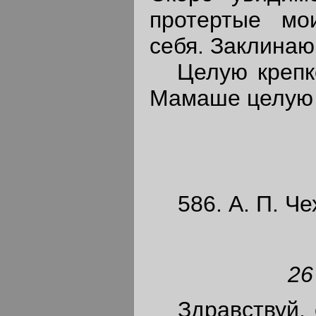
протертые мо
себя. Заклинаю
Целую крепко
Мамаше целую 
586. А. П. Че
26
Здравствуй, с