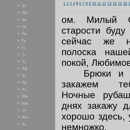
1
2
3
4
5
6
7
8
9
10
11
12
13
14
15
16
Лл
Мм
ом. Милый С
Нн
Оо
старости буду
Пп
сейчас же н
Рр
Сс
полоска наше
Тт
покой, Любимов
Уу
Фф
Брюки и сю
Хх
закажем теб
Цц
Чч
Ночные рубаш
Шш
днях закажу д
Щщ
Ээ
хорошо здесь, 
Юю
немножко.
Яя