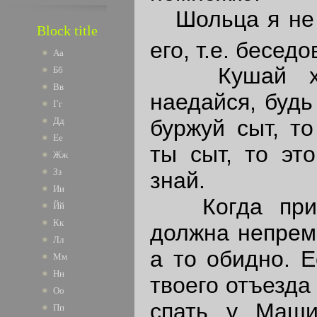
Шольца я не ч
Block title
его, т.е. бесед
Аа
Кушай хоро
Бб
Вв
наедайся, будь
Гг
Дд
буржуй сыт, то
Ее
ты сыт, то это
Жж
Зз
знай.
Ии
Когда прие
Йй
Кк
должна непреме
Лл
а то обидно. Е
Мм
Нн
твоего отъезда
Оо
спать у Маш
Пп