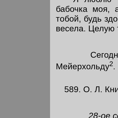
бабочка моя, а
тобой, будь зд
весела. Целую 
Сегодня 
2
Мейерхольду
.
589. О. Л. Кн
28-ое с