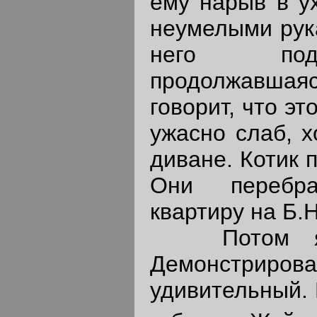
ему нарыв в у
неумелыми рука
него под
продолжавшаяс
говорит, что э
ужасно слаб, х
диване. Котик 
Они перебр
квартиру на Б.
Потом я б
Демонстриров
удивительный. 