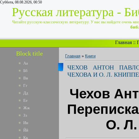
Суббота, 08.08.2026, 00:50
Русская литература - Б
Читайте русскую классическую литературу. У нас вы найдете очень много
биб
Главная
::
Block title
Главная
»
Книги
Аа
ЧЕХОВ АНТОН ПАВЛО
Бб
ЧЕХОВА И О. Л. КНИППЕ
Вв
Гг
Чехов Ант
Дд
Ее
Переписка 
Жж
Зз
О. Л
Ии
Йй
Кк