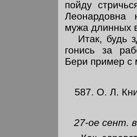
пойду стричьс
Леонардовна 
мужа длинных 
Итак, будь зд
гонись за раб
Бери пример с 
587. О. Л. Кн
27-ое сент. в