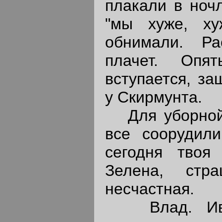
плакали в ночл
"мы хуже, ху
обнимали. Ра
плачет. Опя
вступается, за
у Скирмунта.
Для уборной
все соорудили
сегодня твоя 
Зелена, стр
несчастная.
Влад. Ив. 