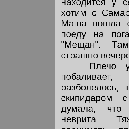
находится у с
хотим с Самар
Маша пошла с
поеду на пог
"Мещан". Та
страшно вечер
Плечо у м
побаливает,
разболелось, 
скипидаром 
думала, что
неврита. Т