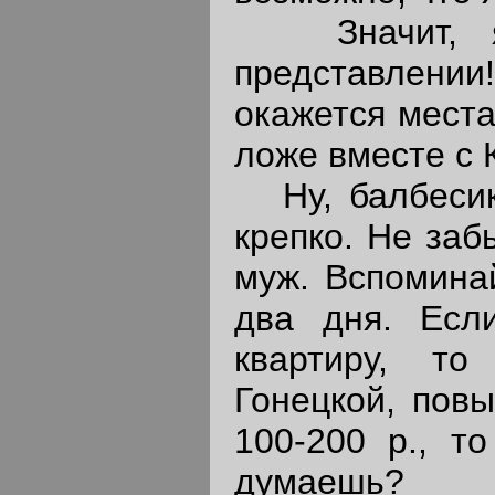
Значит, я 
представлени
окажется места
ложе вместе с 
Ну, балбесик
крепко. Не заб
муж. Вспоминай
два дня. Есл
квартиру, т
Гонецкой, пов
100-200 р., то
думаешь?