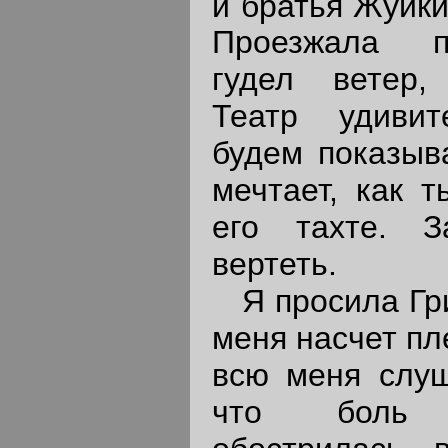
и братья Жуйк
Проезжала п
гудел ветер,
Театр удиви
будем показыв
мечтает, как 
его тахте. З
вертеть.
Я просила Гри
меня насчет пл
всю меня слуша
что боль н