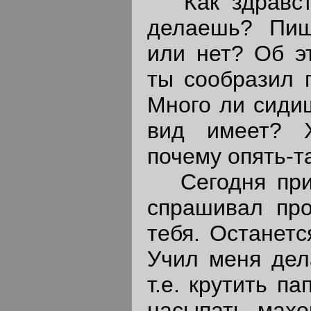
Как здравств
делаешь? Пиш
или нет? Об э
ты сообразил 
Много ли сидиш
вид имеет? 
почему опять-т
Сегодня прие
спрашивал про
тебя. Останетс
Учил меня дела
т.е. крутить п
насыпать махор