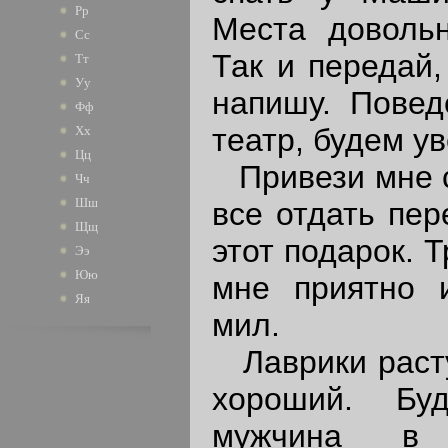
Рр
Места довольн
Сс
Так и передай,
Тт
Уу
напишу. Пове
Фф
театр, будем у
Хх
Цц
Привези мне св
Чч
Шш
все отдать пер
Щщ
этот подарок. Т
Ээ
Юю
мне приятно и
Яя
мил.
Лаврики растут
хороший. Бу
мужчина в