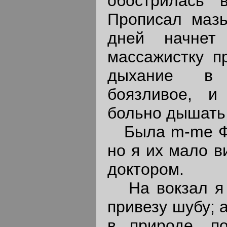
обострилась в
Прописал мазь
дней начнет
массажистку пр
дыхание в 
боязливое, и
больно дышать 
Была m-me Фе
но я их мало в
доктором.
На вокзал я о
привезу шубу; 
в природе, п