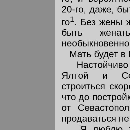
20-го, даже, б
1
го
. Без жены 
быть женат
необыкновенно 
Мать будет в М
Настойчиво у
Ялтой и Сев
строиться скор
что до построй
от Севастопо
продаваться не 
Я люблю теб