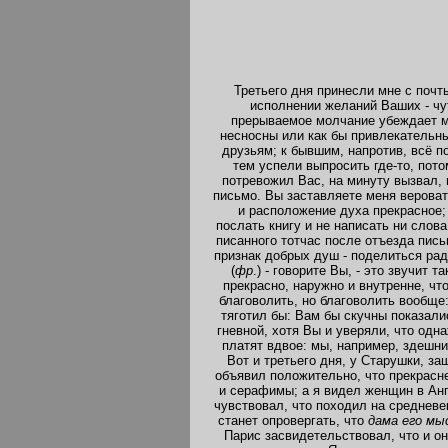
Третьего дня принесли мне с почт
исполнении желаний Ваших - чут
прерываемое молчание убеждает ме
несносны или как бы привлекательны
друзьям; к бывшим, напротив, всё п
тем успели выпросить где-то, пото
потревожил Вас, на минуту вызвал, 
письмо. Вы заставляете меня веровать
и расположение духа прекрасное;
послать книгу и не написать ни слова
писанного тотчас после отъезда пись
признак добрых душ - поделиться радо
(
фр
.) - говорите Вы, - это звучит
прекрасно, наружно и внутренне, что 
благоволить, но благоволить вообще
тяготил бы: Вам бы скучны показали
гневной, хотя Вы и уверяли, что одн
платят вдвое: мы, например, здешни
Вот и третьего дня, у Старушки, за
объявил положительно, что прекрасне
и серафимы; а я видел женщин в Анг
чувствовал, что походил на средневе
станет опровергать, что
дама его мы
Парис засвидетельствовал, что и о