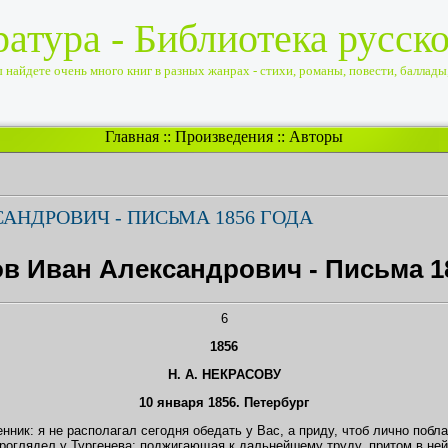
ратура - Библиотека русск
найдете очень много книг в разных жанрах - стихи, романы, повести, баллады, 
Главная
::
Произведения
::
Авторы
АНДРОВИЧ - ПИСЬМА 1856 ГОДА
в Иван Александрович - Письма 1
6
1856
Н. А. НЕКРАСОВУ
10 января 1856. Пeтepбуpг
ник: я не располагал сегодня обедать у Вас, а приду, чтоб лично побла
проглядел у Тургенева: поджигающая к дальнейшему труду, притом в ней