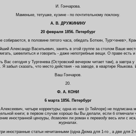
И. Гончарова.
Маменьке, тетушке, кузине - по почтительному поклону.
А. В. ДРУЖИНИНУ
20 февраля 1856. Петербург
не собираются, в половине пятого часа, обедать Боткин, Тург<енев>, Кр
ший Александр Васильевич, занять в этой группе за столом Ваше место
мигать, шевелиться и говорить - даже непотребные вещи. О праве есть и
 Вас сегодня у Тургенева (Островский вечером читает там), а завтра у
 Я забыл сказать, что место действия - на заводе, в квартире Языкова. 
Ваш Гончаров.
20.
Ф. А. КОНИ
6 марта 1856. Петербург
ексеевич, четыре корректуры; одна из них (о Тейлоре) не подписана мн
дельной книги; в первом случае хорошо бы Вы делали, если б отмечали 
ение иностранной цензуры,
дозволен
ли роман к
переводу
весь или с иск
журналах.
и иностранные статьи нечитанными (одна Дюма для 1-го , а две для 2-го