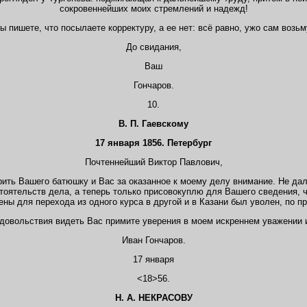
сокровеннейших моих стремлений и надежд!
ы пишете, что посылаете корректуру, а ее нет: всё равно, ужо сам возьм
До свидания,
Ваш
Гончаров.
10.
В. П. Г
аевскому
17 января 1856. Петербург
Почтеннейший Виктор Павлович,
арить Вашего батюшку и Вас за оказанное к моему делу внимание. Не дал
тоятельств дела, а теперь только присовокуплю для Вашего сведения, 
ны для перехода из одного курса в другой и в Казани был уволен, по пр
довольствия видеть Вас примите уверения в моем искреннем уважении 
Иван Гончаров.
17 января
<18>56.
H.
А. НЕКРАСОВУ