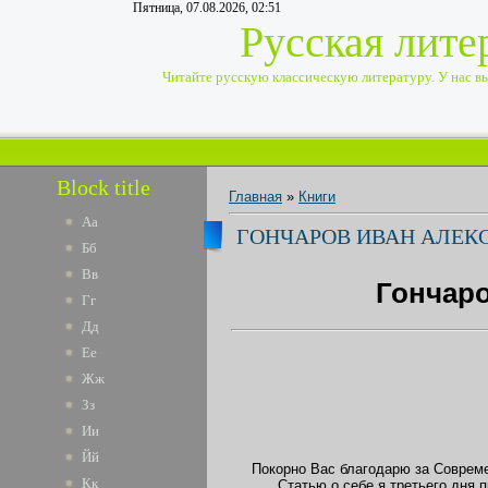
Пятница, 07.08.2026, 02:51
Русская лите
Читайте русскую классическую литературу. У нас вы 
Block title
Главная
»
Книги
Аа
ГОНЧАРОВ ИВАН АЛЕКС
Бб
Вв
Гончаро
Гг
Дд
Ее
Жж
Зз
Ии
Йй
Покорно Вас благодарю за Современ
Кк
Статью о себе я третьего дня 