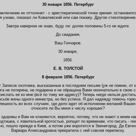
30 января 1856. Петербург
заключение их оттолкнет - с аристократической точки зрения: остановился,
 я узнаю, показал ли Ковалевский или сам покажу. Другое стихотворение
Завтра наверное не знаю, буду ли: долее половины 5-го не ждите.
До свидания,
Ваш Гончаров.
30 января,
1856.
Е. В. ТОЛСТОЙ
8 февраля 1856. Петербург
Записок охотника, высказанные в последнем письме (уж не помню, от к
ига не потеряна, не подарена и не обращена Вами окончательно в свою с
ислать ее ко мне (всё по тому же адресу)? Теперь нигде нельзя достать
росьбе жены одного министра, но без успеха. Я дал надежду помочь горю
спешность во всех случаях, где дело идет об исполнении желаний Ваших
относите ли Вы меня к числу хороших?
е здоровы и Вам не кланяются, вероятно, потому, что не знают о моем 
дтишка, с язвительной кротостью, ропщет по временам, что писать - пис
но, пошло прежде в Киев, а потом уже воротится в Звенигород. Да Евге
Варвара Александровна прекратила с ней совсем переписку.