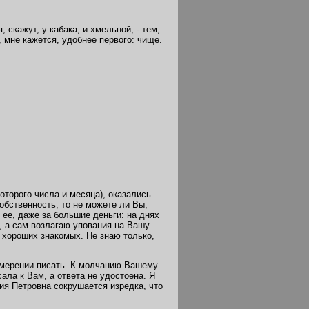
 скажут, у кабака, и хмельной, - тем,
, мне кажется, удобнее первого: чище.
оторого числа и месяца), оказались
обственность, то не можете ли Вы,
 ее, даже за большие деньги: на днях
, а сам возлагаю упования на Вашу
 хороших знакомых. Не знаю только,
намерении писать. К молчанию Вашему
ала к Вам, а ответа не удостоена. Я
ния Петровна сокрушается изредка, что