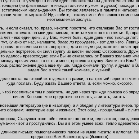
тал пустяков. Я убежден в своей идее положительным доказательством: к
 толщина (не физическая: я иногда толстею и умом, и духом) проходит,
к эстетическим наслаждениям, Вы тотчас являетесь в памяти и четырех 
храни Боже, стыд какой! Ну, любите, - скажут мне: без всякого сомнени
неотъемлемая заслуга.
ть, и если сказал, то, право, нехотя: простите, что отвлекаю Вас от гос
аетесь отвечать на мои два письма, ответьте уж и на это третье. Да пр
а лет - яко един день, а у Вас, может быть, един день - яко тысяща лет
тут, близко от нас, напишите,
долго ли
пробудете, - вот для чего. Левиц
и просил дозволения снять портреты, для спекуляции, кажется: хочет пр
ьных портретов, он снял группу из шести человек: Островского, Дружи
 это удалось превосходно: если Вы не отказались от Вашего желания име
те между прочим vous, то есть и меня, пришлю и группу. Зачем это Вам? -
рош, расположение духа еще лучше. Когда снимали группу, я думал о Ва
видел Вас в этой самой комнате, с кузиной.
деле поста, на второй их отделают в рамки, а на третьей вероятно мож
куда послать. Буду ждать Вашего ответа, и, если можно, скорого.
 чтоб поселиться там и работать, но дня через три жду приказа об опре
писал. Конечно: мне предстоит не писать, а читать, читать.
новейшая литература (не в квартире), а я обедал у литературы вчера, тре
что обедаем; некоторые еще и ужинают. Этот обед - прощальный - с лит
здорова, Старушка тоже: обе шляются по гостям, одеваются, при здешне
бумажки - вот и простудились. Вы и в этом умнее всех: тепло одеваетесь
 длинное письмо: гомеопатических писем не умею писать: я аллопат. Не
преданного Вам Вашего друга (бывшего)