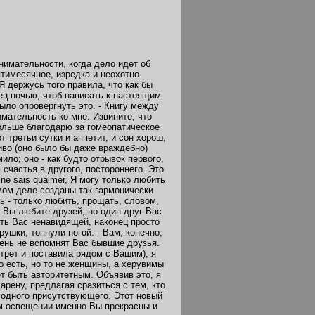
нимательности, когда дело идет об
ятимесячное, изредка и неохотно
 держусь того правила, что как бы
ец ночью, чтоб написать к настоящим
ыло опровергнуть это. - Книгу между
имательность ко мне. Извините, что
больше благодарю за гомеопатическое
 третьи сутки и аппетит, и сон хорош,
иво (оно было бы даже враждебно)
ило; оно - как будто отрывок первого,
счастья в другого, постороннего. Это
ne sais quaimer, Я могу только любить
самом деле созданы так гармонически
ь - только любить, прощать, словом,
 Вы любите друзей, но один друг Вас
ить Вас ненавидящей, наконец просто
ушки, топнули ногой. - Вам, конечно,
день не вспомнят Вас бывшие друзья.
ртрет и поставила рядом с Вашим), я
о есть, но то не женщины, а херувимы
т быть авторитетным. Объявив это, я
рену, предлагая сразиться с тем, кто
 одного присутствующего. Этот новый
ом освещении именно Вы прекрасны и