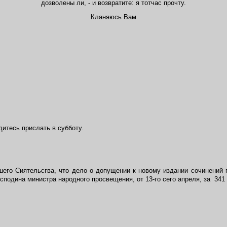
дозволены ли, - и возвратите: я тотчас прочту.
Кланяюсь Вам
итесь прислать в субботу.
его Сиятельсгва, что дело о допущении к новому издании сочинений г-
одина министра народного просвещения, от 13-го сего апреля, за  341 