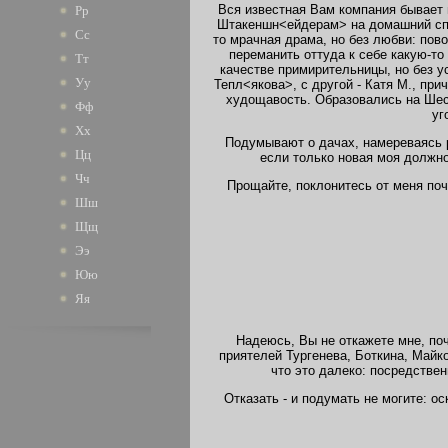
Вся известная Вам компания бывает н
Рр
Штакеншн<ейдерам> на домашний спек
Сс
то мрачная драма, но без любви: пов
переманить оттуда к себе какую-то
Тт
качестве примирительницы, но без у
Уу
Тепл<якова>, с другой - Катя М., пр
худощавость. Образовались на Шес
Фф
уг
Хх
Подумывают о дачах, намереваясь р
Цц
если только новая моя должно
Чч
Прощайте, поклонитесь от меня по
Шш
Щщ
Ээ
Юю
Яя
Надеюсь, Вы не откажете мне, поч
приятелей Тургенева, Боткина, Майко
что это далеко: посредствен
Отказать - и подумать не могите: о