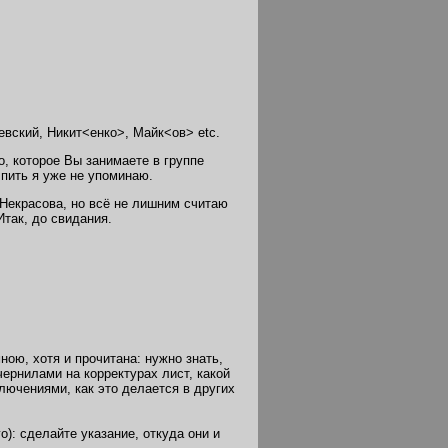
аевский, Никит<енко>, Майк<ов> etc.
, которое Вы занимаете в группе
 пить я уже не упоминаю.
 Некрасова, но всё не лишним считаю
Итак, до свидания.
ою, хотя и прочитана: нужно знать,
чернилами на корректурах лист, какой
лючениями, как это делается в других
): сделайте указание, откуда они и