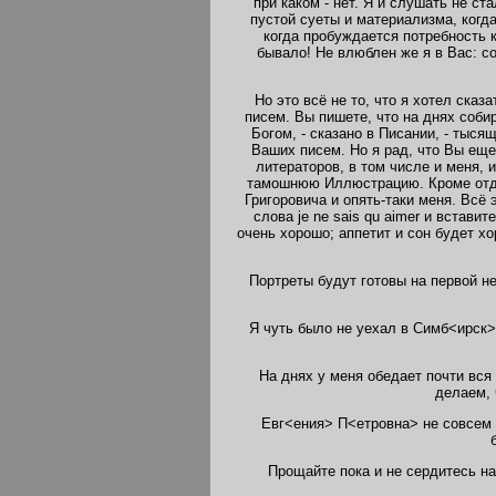
при каком - нет. Я и слушать не с
пустой суеты и материализма, когда
когда пробуждается потребность 
бывало! Не влюблен же я в Вас: со
Но это всё не то, что я хотел сказа
писем. Вы пишете, что на днях собир
Богом, - сказано в Писании, - тысящ
Ваших писем. Но я рад, что Вы еще 
литераторов, в том числе и меня, 
тамошнюю Иллюстрацию. Кроме отдел
Григоровича и опять-таки меня. Всё
слова je ne sais qu aimer и встави
очень хорошо; аппетит и сон будет хо
Портреты будут готовы на первой не
Я чуть было не уехал в Симб<ирск>,
На днях у меня обедает почти вся 
делаем, 
Евг<ения> П<етровна> не совсем 
Прощайте пока и не сердитесь на