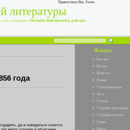
Приветствую Вас
,
Гость
ой литературы
Онлайн библиотека для вас.
эссе и так далее.
Жанры
Рассказ
Поэма
Повесть
856 года
Роман
Стихотворение
Эссе
Статья
Сборник рассказов
Сборник стихов
Глава
годарить, да и повидаться хочется.
Пьеса
 так много угадано и объяснено