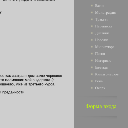
Басня
у.
Монография
Трактат
Переписка
Дневник
Новелла
Миниатюра
Песня
Интервью
Баллада
Книга очерков
ее как завтра я доставлю черновое
что племянник мой выдержал (с
Речь
ошению, уже из третьего курса.
Очерк
и преданности
Форма входа