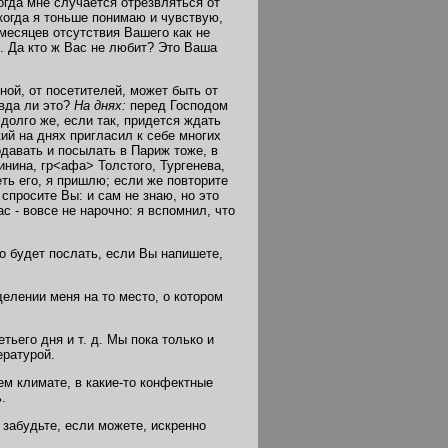
огда мне случается отрезвляться от
 когда я тоньше понимаю и чувствую,
месяцев отсутствия Вашего как не
я. Да кто ж Вас не любит? Это Ваша
тиной, от посетителей, может быть от
авда ли это?
На днях:
перед Господом
: долго же, если так, придется ждать
кий на днях пригласил к себе многих
одавать и посылать в Париж тоже, в
нина, гр<афа> Толстого, Тургенева,
ть его, я пришлю; если же повторите
 спросите Вы: и сам не знаю, но это
с - вовсе не нарочно: я вспомнил, что
но будет послать, если Вы напишете,
делении меня на то место, о котором
тьего дня и т. д. Мы пока только и
ературой.
м климате, в какие-то конфектные
.
 забудьте, если можете, искренно