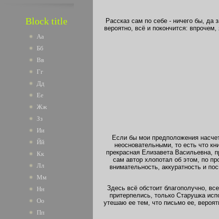
Block title
Рассказ сам по себе - ничего бы, да 
вероятно, всё и покончится: впрочем,
Аа
Бб
Вв
Гг
Дд
Ее
Жж
Зз
Ии
Если бы мои предположения насчет 
Йй
неосновательными, то есть что кн
прекрасная Елизавета Васильевна, пр
Кк
сам автор хлопотал об этом, по п
Лл
внимательность, аккуратность и по
Мм
Здесь всё обстоит благополучно, вс
Нн
притерпелись, только Старушка испо
Оо
утешаю ее тем, что письмо ее, вероят
Пп