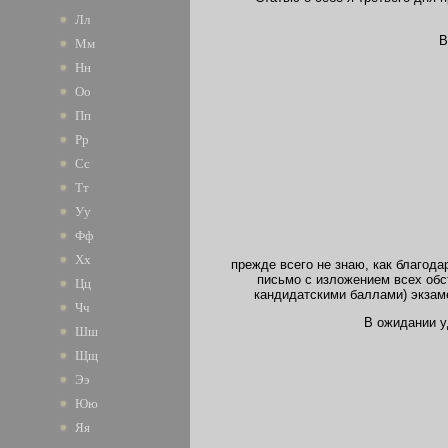
Лл
В
Мм
Нн
Оо
Пп
Рр
Сс
Тт
Уу
Фф
Хх
прежде всего не знаю, как благод
письмо с изложением всех обс
Цц
кандидатскими баллами) экзаме
Чч
В ожидании у
Шш
Щщ
Ээ
Юю
Яя