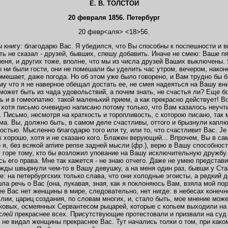
Е. В. ТОЛСТОЙ
20 февраля 1856. Петербург
20 февр<аля> <18>56.
ы книгу: благодарю Вас. Я убедился, что Вы способны к поспешности и в
ь не сказал - друзей, бывших, спешу добавить. Иначе не смею: Ваше п
ня, и других тоже, вполне, что мы из числа друзей Ваших выключены. Я
 ни были гости, они не помешали бы уделить час утром, вечером, након
омешает, даже погода. Но об этом уже было говорено, и Вам трудно бы б
му что я не наверное обещал достать ее, не смея надеяться на Вашу вн
может быть из чада удовольствий, а почем знать, не счастья ли? Еще 
 и в гомеопатию: такой маленький прием, а как прекрасно действует! Вот
 хотя письмо очевидно написано потому только, что Вам казалось неучт
. Письмо, несмотря на краткость и торопливость, с которою писано, так м
ма. Вы, должно быть, в самом деле счастливы, оттого и брызнули каплю 
стью. Мысленно благодарю того или ту, или то, что счастливит Вас. Je 
 так хорошо, хотя и не сказано кого. Блажен верующий... Впрочем, Вы в 
я, без всякой arriиre pense задней мысли (
фр
.), верю в Вашу способност
: горе тому, кто бы возложил упование на Вашу исключительную дружбу.
сь его права. Мне так кажется - не знаю отчего. Даже не умею представ
ажды швырнули чем-то в Вашу девушку, а на меня один раз, бывши у Стар
е: на петербургских только слава, что они холодные эгоисты, а редкий 
шла речь о Вас (она, лукавая, зная, как я поклоняюсь Вам, взяла мой по
е Вас нет женщины в мире, следовательно, нет нигде: в небесах конечн
лии, цариц создания, по словам многих, и, стало быть, мое мнение може
ковых, осмеянных Сервантесом рыцарей, которые с копьем выходили на а
слей
прекраснее всех. Присутствующие протестовали и призвали на суд
н не видал женщины прекраснее Вас. Тут начались толки о том, при как