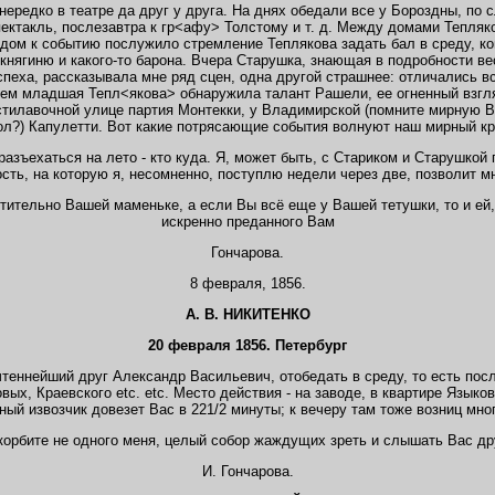
ередко в театре да друг у друга. На днях обедали все у Бороздны, по 
такль, послезавтра к гр<афу> Толстому и т. д. Между домами Тепляко
одом к событию послужило стремление Теплякова задать бал в среду, ко
 княгиню и какого-то барона. Вчера Старушка, знающая в подробности в
спеха, рассказывала мне ряд сцен, одна другой страшнее: отличались в
ичем младшая Тепл<якова> обнаружила талант Рашели, ее огненный взгл
тилавочной улице партия Монтекки, у Владимирской (помните мирную 
ол?) Капулетти. Вот какие потрясающие события волнуют наш мирный кр
азъехаться на лето - кто куда. Я, может быть, с Стариком и Старушкой 
сть, на которую я, несомненно, поступлю недели через две, позволит мн
чтительно
Вашей маменьке, а если Вы всё еще у Вашей тетушки, то и ей,
искренно преданного Вам
Гончарова.
8 февраля, 1856.
А. В. НИКИТЕНКО
20 февраля 1856. Петербург
теннейший друг Александр Васильевич, отобедать в среду, то есть послез
вых, Краевского etc. etc. Место действия - на заводе, в квартире Языко
ный извозчик довезет Вас в 221/2 минуты; к вечеру там тоже возниц мног
скорбите не одного меня, целый собор жаждущих зреть и слышать Вас др
И. Гончарова.