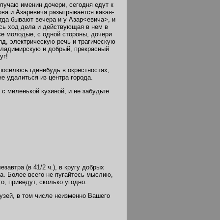
случаю именин дочери, сегодня едут к
ва и Азаревича разыгрывается какая-
гда бывают вечера и у Азар<евича>, и
есь ход дела и действующая в нем в
се молодые, с одной стороны, дочери
яд, электрическую речь и трагическую
Владимирскую и добрый, прекрасный
уг!
поселюсь гденибудь в окрестностях,
е удалиться из центра города.
 с миленькой кузиной, и не забудьте
автра (в 41/2 ч.), в кругу добрых
ва. Более всего не пугайтесь мыслию,
о, приведут, сколько угодно.
узей, в том числе неизменно Вашего