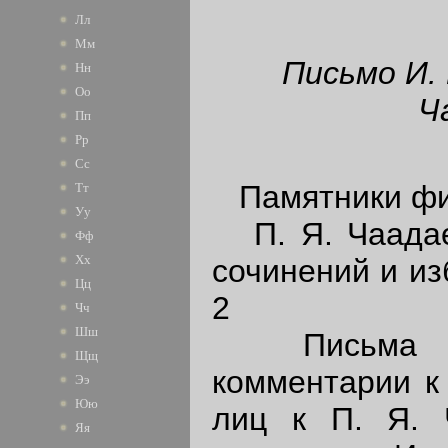
Лл
Мм
Письмо И. 
Нн
Оо
Ч
Пп
Рр
Сс
Памятники фи
Тт
Уу
П. Я. Чаадае
Фф
Хх
сочинений и из
Цц
2
Чч
Шш
Письма П.
Щщ
комментарии к
Ээ
Юю
лиц к П. Я. 
Яя