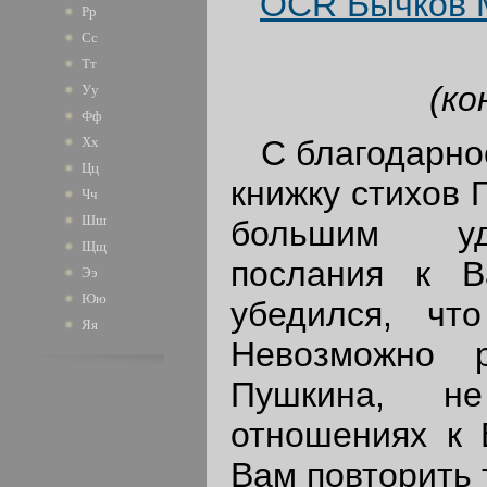
OCR Бычков М
Рр
Сс
Тт
(ко
Уу
Фф
С благодарно
Хх
Цц
книжку стихов 
Чч
Шш
большим уд
Щщ
послания к 
Ээ
Юю
убедился, чт
Яя
Невозможно р
Пушкина, н
отношениях к 
Вам повторить 