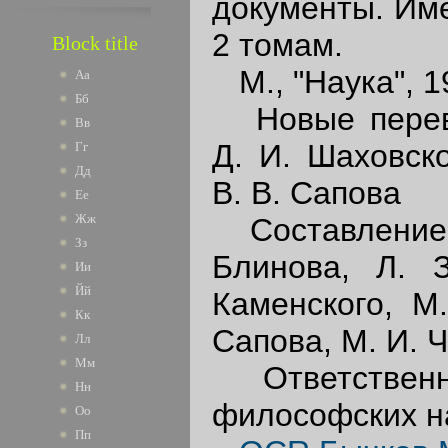
документы. Име
2 томам.
Block title
М., "Наука", 1
Аа
Бб
Новые перево
Вв
Д. И. Шаховско
Гг
Дд
В. В. Сапова
Ее
Жж
Составление и
Зз
Блинова, Л. З
Ии
Йй
Каменского, М.
Кк
Сапова, М. И. 
Лл
Мм
Ответственны
Нн
философских на
Оо
Пп