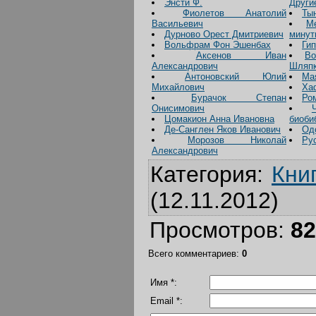
Энсти Ф.
Други
Фиолетов Анатолий
Ты
Васильевич
М
Дурново Орест Дмитриевич
минут
Вольфрам Фон Эшенбах
Ги
Аксенов Иван
Во
Александрович
Шляпк
Антоновский Юлий
Ма
Михайлович
Ха
Бурачок Степан
Ро
Онисимович
Цомакион Анна Ивановна
биоби
Де-Санглен Яков Иванович
Од
Морозов Николай
Ру
Александрович
Категория
:
Кни
(12.11.2012)
Просмотров
:
82
Всего комментариев
:
0
Имя *:
Email *: