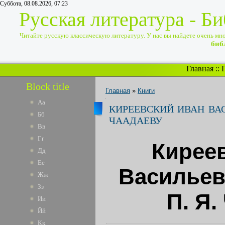
Суббота, 08.08.2026, 07:23
Русская литература - Б
Читайте русскую классическую литературу. У нас вы найдете очень много
биб
Главная
::
Block title
Главная
»
Книги
Аа
КИРЕЕВСКИЙ ИВАН ВАС
Бб
ЧААДАЕВУ
Вв
Гг
Кирее
Дд
Ее
Васильев
Жж
Зз
П. Я.
Ии
Йй
Кк