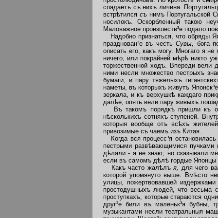
спадаетъ съ нихъ личина. Португальц
встрѣтился
съ
нимъ Португальской С
носилокъ. Оскорбленный такою неу
Маловажное произшеств³е подало пово
Надобно признаться, что обряды Яп
празднован³е въ честь
Сувы,
бога п
описать его, какъ могу. Многаго я н
ничего, или покрайней мѣрѣ никто уж
торжественной ходъ. Впереди вели 
ними несли множество пестрыхъ зна
бумаги, и пару тяжелыхъ гигантски
наметы, въ которыхъ живутъ Японск³
зеркала, и къ верхушкѣ каждаго при
далѣе, опять вели пару живыхъ лоша
Въ такомъ порядкѣ пришли къ од
нѣсколькихъ сотняхъ ступеней. Внут
которыя вообще отъ всѣхъ жителей
привозимые съ чаемъ изъ Китая.
Когда вся процесс³я остановилась 
пестрыми развѣвающимися пучками п
дѣлали - я не знаю; но сказывали м
если въ самомъ дѣлѣ гордые Японцы 
Какъ часто жалѣлъ
я,
для чего ва
которой упомянуто выше. Вмѣсто не
улицы, пожертвовавшей издержками
простодушныхъ людей, что весьма сп
проступкахъ, которые стараются одни
друг³е били въ маленьк³я бубны, 
музыкантами несли театральныя маши