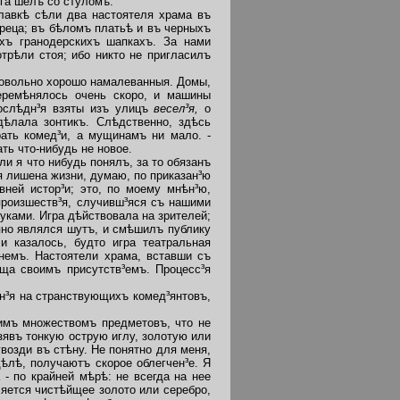
га шелъ со стуломъ.
лавкѣ сѣли два настоятеля храма въ
реца; въ бѣломъ платьѣ и въ черныхъ
хъ гранодерскихъ шапкахъ. За нами
трѣли стоя; ибо никто не пригласилъ
довольно хорошо намалеванныя. Домы,
еремѣнялось очень скоро, и машины
Послѣдн³я взяты изъ улицъ
весел³я,
о
ѣлала зонтикъ. Слѣдственно, здѣсь
рать комед³и, а мущинамъ ни мало. -
ть что-нибудь не
новое.
 я что нибудь понялъ, за то обязанъ
ая лишена жизни, думаю, по приказан³ю
вней истор³и; это, по моему мнѣн³ю,
роизшеств³я,
случивш³яся съ нашими
уками. Игра дѣйствовала на зрителей;
апно являлся шутъ, и смѣшилъ публику
и казалось, будто игра театральная
немъ. Настоятели храма, вставши съ
ща своимъ присутств³емъ. Процесс³я
н³я на странствующихъ комед³янтовъ,
имъ множествомъ предметовъ, что не
зявъ тонкую острую иглу,
золотую или
возди въ стѣну. Не понятно для меня,
ѣлѣ, получаютъ скорое облегчен³е. Я
- по крайней мѣрѣ: не всегда на нее
яется чистѣйщее золото или серебро,