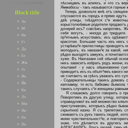
лѣсницамъ въ алеяхъ, и что съ вер
Яммабосы
- такъ называются горные 
Block title
Теперь дозвольте мнѣ отъ священны
спускаются въ городъ и прямо идутъ
двѣ улицы, гнѣздятся с³и животны
Аа
корыстолюбивые родители продаютъ дѣ
Бб
дочерей ихъ? совсѣмъ напротивъ. Ж
себя могутъ, - иногда до тридцати
Вв
пр³ятнымъ искуствамъ; ихъ одѣвают
красотою. Большая часть изъ нихъ о
Гг
устарѣвш³я прелестницы проводятъ н
Дд
молодыхъ, въ наказан³е за какой, н
рѣдко выходятъ замужъ, и почитаютс
Ее
хуже. Въ Нангазаки сей обычай осно
Жж
нихъ зависитъ избрать родъ жизни, къ
опытами! - у насъ обыкновенно суе
Зз
приводитъ ихъ къ объят³ямъ какого ни
не считаютъ за грѣхъ уважать его суп
Ии
- Содержательницы такихъ домовъ с
Йй
катзамау,
то есть
бабками дьявола.
такихъ случаяхъ с³и женщины равным
Кк
Я
слишкомъ долго говорилъ о пр
Лл
Поворотимъ въ другую улицу, котора
справедливо! въ ней множество
клѣт
Мм
преступниковъ, которыхъ рѣдко бывае
скрытной казни.
Я съ трепетомъ сп
Нн
сживаютъ съ рукъ такихъ людей, кото
Оо
моею чувствительност³ю, и повторилъ 
знаю, что дѣлается въ другихъ з
Пп
АЛЕКСАНДРЪ, Другъ людей, тамъ нѣтъ