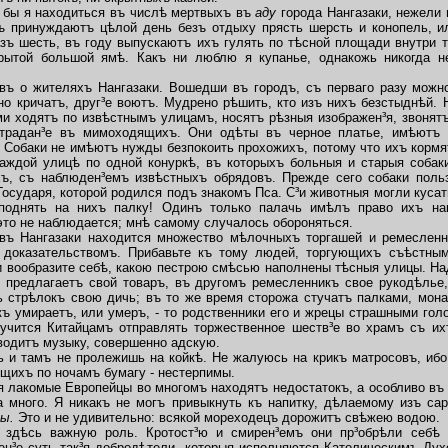
 бы я
находиться въ числѣ мертвыхъ въ
аду
города Нангазаки, нежели
ъ принуждаютъ цѣлой день безъ отдыху прясть шерсть и конопель, и
зъ шесть, въ году выпускаютъ ихъ гулять по тѣсной площади внутри 
ырытой большой ямѣ. Какъ ни люблю я
купанье, однакожь никогда 
 о жителяхъ Нангазаки. Вошедши въ городъ, съ перваго разу можн
но кричатъ, друг³е воютъ. Мудрено рѣшить, кто изъ нихъ безстыднѣй. 
ми ходятъ по извѣстнымъ улицамъ, носятъ рѣзныя изображен³я, звонятъ
страдан³е въ мимоходящихъ. Они одѣты въ черное платье, имѣютъ 
Собаки не имѣютъ нужды безпокоить прохожихъ, потому что ихъ кормят
каждой улицѣ по одной конуркѣ, въ которыхъ больныя и старыя собак
хъ, съ наблюден³емъ извѣстныхъ обрядовъ. Прежде сего собаки пол
осударя, которой родился подъ знакомъ Пса. С³и животныя могли кусать 
поднять на нихъ палку! Одинъ только палачь имѣлъ право ихъ нак
это не наблюдается; мнѣ самому случалось обороняться.
 Нангазаки находится множество мѣлочныхъ торгашей и ремесленни
доказательствомъ. Прибавьте къ тому людей, торгующихъ съѣстным
и вообразите себѣ, какою пестрою смѣсью наполнены тѣсныя улицы. Над
 предлагаетъ свой товаръ,
въ другомъ ремесленникъ свое рукодѣлье,
ь стрѣлокъ свою дичь; въ то же время сторожа стучатъ палками, мон
къ умираетъ, или умеръ, - то родственники его и жрецы страшными гол
учится Китайцамъ отправлять торжественное шеств³е во храмъ съ их
одитъ музыку, совершенно адскую.
и тамъ не пролежишь на койкѣ. Не жалуюсь на крикъ матросовъ, ибо 
ихъ по ночамъ бумагу - нестерпимы.
лакомые Европейцы во многомъ находятъ недостатокъ, а особливо въ 
а много. Я никакъ не могъ привыкнуть къ напитку, дѣлаемому изъ са
ы.
Это и не удивительно: всякой мореходецъ дорожитъ свѣжею водою.
дѣсь важную роль. Кротост³ю и смирен³емъ они пр³обрѣли себѣ б
ен³е суть так³я добродѣтели, которыя исполняются Католическимъ Дух