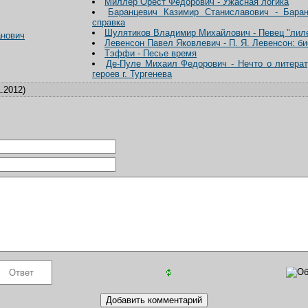
Миллер Орест Федорович - Ужасная логика
Баранцевич Казимир Станиславович - Баран
справка
Шулятиков Владимир Михайлович - Певец "лил
анович
Левенсон Павел Яковлевич - П. Я. Левенсон: б
Тэффи - Песье время
Де-Пуле Михаил Федорович - Нечто о литера
героев г. Тургенева
.2012)