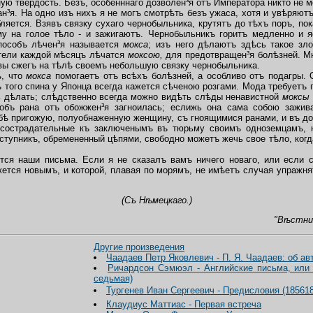
ю твердость. Безъ, особенннаго дозволен³я отъ Императора никто не 
я. На одно изъ нихъ я не могъ смотрѣть безъ ужаса, хотя и увѣряютъ
бляется. Взявъ связку сухаго чернобыльника, крутятъ до тѣхъ поръ, по
у на голое тѣло - и зажигаютъ. Чернобыльникъ горитъ медленно и я
способъ лѣчен³я называется
мокса
; изъ него дѣлаютъ здѣсь такое зло
ители каждой мѣсяцъ лѣчатся
моксою,
для предотвращен³я болѣзней. Мн
авы сжегъ на тѣлѣ своемъ небольшую связку чернобыльника.
ъ, что
мокса
помогаетъ отъ всѣхъ болѣзней, а особливо отъ подагры.
тъ того спина у Японца всегда кажется сѣченою розгами. Мода требуетъ
ь дѣлать; слѣдственно всегда можно видѣть слѣды ненавистной
моксы
объ рана отъ обожжен³я загноилась; еслижь она сама собою зажив
себѣ пригожую, полуобнаженную женщину, съ гноящимися ранами, и въ д
ь сострадательные къ заключенымъ въ тюрьму своимъ одноземцамъ,
тупникъ, обремененный цѣпями, свободно можетъ жечь свое тѣло, когда
ся наши письма. Если я не сказалъ вамъ ничего новаго, или если ст
жется новымъ, и которой, плавая по морямъ, не имѣетъ случая упражня
(Съ Нѣмецкаго.)
"В
ѣ
стни
Другие произведения
Чаадаев Петр Яковлевич - П. Я. Чаадаев: об ав
Ричардсон Сэмюэл - Английские письма, или 
седьмая)
Тургенев Иван Сергеевич - Предисловия (18561
Клаудиус Маттиас - Первая встреча