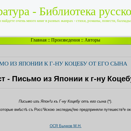
ратура - Библиотека русск
найдете очень много книг в разных жанрах - стихи, романы, повести, баллады, 
Главная
::
Произведения
::
Авторы
МО ИЗ ЯПОНИИ К Г-НУ КОЦЕБУ ОТ ЕГО СЫНА
т - Письмо из Японии к г-ну Коцеб
Письмо изъ Япон³и къ Г-ну Коцебу отъ его сына
(*).
 которые вмѣстѣ съ Росс³йскою экспедиц³ею предприняли путешеств³е ок
OCR Бычков М.Н.