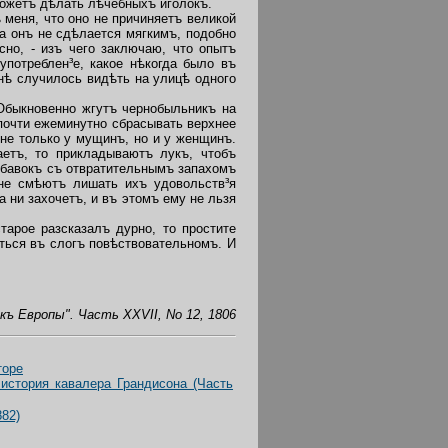
можетъ дѣлать лѣчебныхъ иголокъ.
 меня, что оно не причиняетъ великой
ка онъ не сдѣлается мягкимъ, подобно
сно, - изъ чего заключаю, что опытъ
употреблен³е, какое нѣкогда было въ
ѣ случилось видѣть на улицѣ одного
 Обыкновенно жгутъ чернобыльникъ на
 почти ежеминутно сбрасывать верхнее
не только у мущинъ,
но и у женщинъ.
аетъ, то прикладываютъ лукъ, чтобъ
обавокъ съ отвратительнымъ запахомъ
не смѣютъ лишать ихъ удовольств³я
 ни захочетъ, и въ этомъ ему не льзя
арое разсказалъ дурно, то простите
ться въ слогъ повѣствовательномъ. И
къ Европы". Часть X
XVII
, No
12, 1806
торе
история кавалера Грандисона (Часть
882)