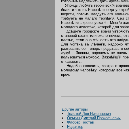
которымъ надлежитъ дать чрезвычайну
Японцы любятъ героическ³я врачеван³
боли, и что въ Европѣ иногда употре
шерсти, потомъ кладутъ его больном
требуетъ не малаго терпѣн³я. Сей 
Европѣ изъ кровопускан³я, Мног³е ж
молодаго человѣка, которой для заб
Здѣшн³е городск³е врачи увѣряют
становой кости, или около почекъ; о
платье, если оно мѣшаетъ что-нибуд
Для успѣха въ лѣчен³и, надобно чт
разтравить ее. Теперь представьте 
луку! - Японцы, впрочемъ не очен
пользоваться
моксою.
Важнѣйш³й прес
отказывать,
Надобно окончить, завтра отправят
молодому человѣку, которому все ка
проч.
Другие авторы
Толстой Лев Николаевич
Оськин Дмитрий Прокофьевич
Флобер Гюстав
Редактор