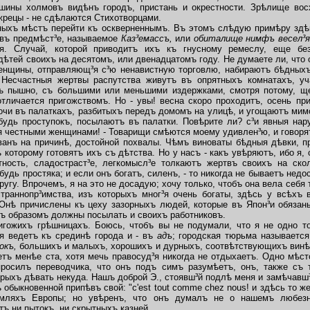
шины холмовъ видѣнъ городъ, пристань и окрестности. Зрѣлище вос
жрецы - не сдѣлаются Стихотворцами.
хъ мѣстъ перейти къ оскверненнымъ. Въ этомъ слѣдую примѣру здѣ
 въ предмѣст³е, называемое
Каз³емассъ,
или
обиталище нимфъ весел³
я. Случай, которой приводитъ ихъ къ гнусному ремеслу, еще бе
тей своихъ на десятомъ, или двенадцатомъ году. Не думаете ли, что 
енщины, отправляющ³я с³ю ненавистную торговлю, набираютъ бѣдныхъ 
. Несчастныя жертвы распутства живутъ въ опрятныхъ комнатахъ, у
ъ пышно, съ большими или меньшими издержками, смотря потому, щ
тличается пригожствомъ. Но - увы! весна скоро проходитъ, осень прин
очи въ палаткахъ, разбитыхъ передъ домомъ на улицѣ, и угощаютъ ми
ибудь проступокъ, посылаютъ въ палатки. Повѣрите ли? с³и явныя нар
я честными женщинами! - Товарищи смѣются моему удивлен³ю, и говоря
ванъ на причинѣ, достойной похвалы. Чѣмъ виноваты бѣдныя дѣвки, 
 которому готовятъ ихъ съ дѣтства. Но у насъ - какъ увѣряютъ, ибо я,
тность, сладостраст³е, легкомысл³е толкаютъ жертвъ своихъ на скол
будь простяка; и если онъ богатъ, силенъ,
- то никогда не бываетъ недо
ругу. Впрочемъ, я на это не досадую; хочу только, чтобъ она вела себя
траннопр³имства, изъ которыхъ мног³я очень богаты, здѣсь у всѣхъ 
Онѣ причислены къ цеху зазорныхъ людей, которые въ Япон³и обязан
ъ образомъ должны посылать и своихъ работниковъ.
игожихъ грѣшницахъ. Боюсь, чтобъ вы не подумали, что я не одно то
я ведетъ къ срединѣ города и - въ
адъ
; городская тюрьма называетс
окъ,
большихъ и малыхъ, хорошихъ и дурныхъ, соотвѣтствующихъ винѣ
тъ менѣе ста, хотя мечь правосуд³я никогда не отдыхаетъ. Одно мѣст
росилъ переводчика, что онъ подъ симъ разумѣетъ,
онъ, также съ 
рыхъ дѣвать некуда. Нашъ доброй Э.,
стоявш³й подлѣ меня и замѣчавш³
обыкновенной припѣвъ свой: "c'est tout comme chez nous! и здѣсь то же, 
емляхъ Европы; но увѣренъ, что онъ думалъ не о нашемъ любезн
 ни пытокъ, ни скрытныхъ казней.