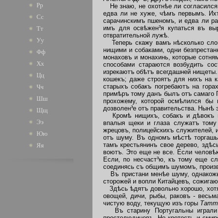
Рр
Не знаю, не охотнѣе ли согласился
едва ли не хуже, чѣмъ первымъ. Их
Сс
сарачинскимъ пшеномъ, и едва ли ра
имъ для освѣжен³я купаться въ в
Тт
отвратительной лужѣ.
Уу
Теперь скажу вамъ нѣсколько словъ
нищими и собаками, одни безпрестан
Фф
монаховъ и монахинь, которые сотня
Хх
способами стараются возбудить со
изрекаютъ обѣтъ всегдашней нищеты. 
Цц
кошекъ; даже строятъ для нихъ на 
старыхъ собакъ погребаютъ на гора
Чч
примѣръ тому данъ былъ отъ самаго Г
Шш
прохожему, которой осмѣлился бы 
дозволен³е отъ правительства. Нынѣ 
Щщ
Кромѣ нищихъ, собакъ и дѣвокъ въ
Ээ
впалыя щеки и глаза служатъ тому 
жрецовъ, полицейскихъ служителей, 
Юю
отъ шуму. Въ одномъ мѣстѣ торгашь
тамъ крестьянинъ свое дерево, здѣс
Яя
воютъ. Это еще не все. Если человѣ
Если, по несчаст³ю, къ тому еще сл
соединясь съ общимъ шумомъ, произв
Въ пристани менѣе шуму, однакожь 
сторожей и вопли Китайцевъ
,
сожигающ
Здѣсь ѣдятъ довольно хорошо, хотя 
овощей, дичи, рыбы, раковъ - весьм
чистую воду, текущую изъ горы
Татт
Въ старину Португальны играли з
простолюдиновъ. Но кротость и смир