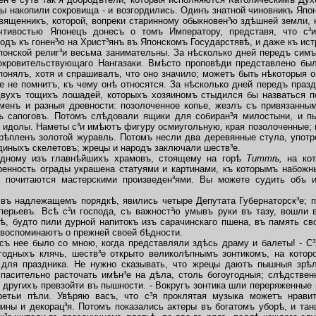
ы накопили сокровища - и возгордились. Одинъ знатной чиновникъ Япо
вященникъ, которой, вопреки старинному обыкновен³ю здѣшней земли,
чтивостью Японецъ донесъ о томъ Императору, представя, что с
дъ къ гонен³ю на Христ³янъ въ Японскомъ Государстявѣ, и даже къ ист
онской религ³и весьма занимательны. За нѣсколько дней передъ симъ
окровительствующаго Нангазаки. Вмѣсто проповѣди представлено был
е понялъ, хотя и спрашивалъ, что оно значило; можетъ быть нѣкоторыя 
е не помнитъ, къ чему онѣ относятся. За нѣсколько дней передъ праз
двухъ тощихъ лошадей, которыхъ хозяиномъ стыдился бы назваться п
менъ и разныя древности: позолоченное копье, жезлъ съ привязанны
хъ сапоговъ. Потомъ слѣдовали ящики для собиран³я милостыни, и 
е идолы. Наметы с³и имѣютъ фигуру осмиугольную
,
края позолоченные;
крѣпленъ золотой журавль. Потомъ несли два деревянные стула, упот
диныхъ скелетовъ; жрецы и народъ заключали шеств³е.
ному изъ главнѣйшихъ храмовъ, стоящему на горѣ
Титтѣ,
на ко
ренность ограды украшена статуями и картинами, къ которымъ набож
 почитаются мастерскими произведен³ями. Вы можете судить объ и
въ надлежащемъ порядкѣ, явились четыре Депутата Губернаторск³е; п
ерьевъ. Всѣ с³и господа, съ важност³ю умывъ руки въ тазу, вошли в
нѣ, будто пили дурной напитокъ изъ сарачинскаго пшена, въ память св
воспоминаютъ о прежней своей бѣдности.
съ нее было со мною, когда представляли здѣсь драму и балеты! - С³я
годныхъ клячь, шеств³е открыто великолѣпнымъ зонтикомъ, на кото
 для праздника. Не нужно сказывать, что жрецы даютъ пышныя зрѣл
асительно расточать имѣн³е на дѣла, столь богоугодныя; слѣдствен
 другихъ превзойти въ пышности. - Вокругъ зонтика шли переряженные
третьи пѣли. Увѣряю васъ, что с³я проклятая музыка можетъ нрави
ны и декорац³я. Потомъ показались актеры въ богатомъ уборѣ, и тан