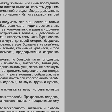
 между живыми; ибо симъ послѣднимъ
ли плести цыновки, кормятъ дурнымъ
темничной ограды. Иногда дозволяютъ
не согласился бы освѣжаться въ сей
о подумать,
что онъ населенъ только
Нѣкоторая часть нищихъ состоитъ изъ
 въ колокольчики, и разными другими
остриженныя головы, и добровольно
ъ и берегутъ такъ, какъ Турки своихъ
и живутъ до своей смерти. Умершихъ
ьзовались еще большимъ уважен³емъ;
всякаго, кто имъ не нравился, и горе
азывать, предварительно испросивъ
ковъ, по большой части голодныхъ;
и припасами, матросовъ, Китайцевъ,
обно зажать уши, чтобъ не оглохнуть
 въ третьемъ садовникъ свои плоды,
ахи читаютъ молитвы, собаки лаютъ и
осами поютъ при колокольномъ звонѣ.
ъ идолами, то звукъ трубъ и бубенъ,
я привыкъ къ нему; но ревъ ночныхъ
приготовлен³и. Прекрасныхъ плодовъ,
рачинскаго пшена, и предпочитаю ему
лагосклонность знатныхъ и любовь
овенствомъ только до времени; скоро