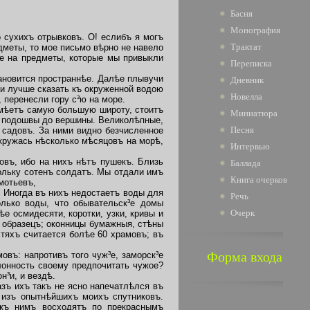
Басня
Монография
сухихъ отрывковъ. О! еслибъ я могъ
Трактат
дметы, то мое письмо вѣрно не навело
же на предметы, которые мы привыкли
Переписка
ановится пространнѣе. Далѣе плывучи
Дневник
ли лучше сказать къ окруженной водою
Новелла
 перенесли гору с³ю на море.
имѣетъ самую большую широту, стоитъ
Миниатюра
тъ подошвы до вершины. Великолѣпные,
Песня
 садовъ. За ними видно безчисленное
 кружась нѣсколько мѣсяцовъ на морѣ,
Интервью
въ, ибо на нихъ нѣтъ пушекъ. Близь
Баллада
кольку сотенъ солдатъ. Мы отдали имъ
Книга очерков
мотьевъ,
 Иногда въ нихъ недостаетъ воды для
Речь
олько воды, что обывательск³е домы
Очерк
е осмидесяти, коротки, узки, кривы и
 образецъ; оконницы бумажныя, стѣны
стяхъ считается болѣе 60 храмовъ; въ
Форма входа
мовъ: напротивъ того чуж³е, заморск³е
лонность своему предпочитать чужое?
н³и,
и вездѣ.
зъ ихъ такъ не ясно напечатлѣлся въ
 изъ опытнѣйшихъ моихъ спутниковъ.
 къ нимъ восходятъ по прекраснымъ