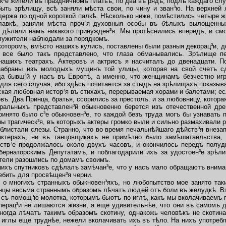
к³е жители въ праздничномъ платьѣ, по два въ рядъ,
подлѣ каждаго слу
ь зрѣлищу, всѣ заняли мѣста свои, по чину и зван³ю. На верхней 
держа по одной короткой палкѣ. Нѣсколько ниже, помѣстились четыре ж
авкѣ, заняли мѣста проч³я духовныя особы въ бѣлыхъ вылощенны
 дѣлали намъ никакого принужден³я. Мы протѣснились впередъ, и смо
служители наблюдали за порядкомъ.
оторомъ, вмѣсто нашихъ кулисъ, поставлены были разныя декорац³и, 
, все было такъ представлено,
что глаза обманывались. Зрѣлище п
нашихъ театрахъ. Актеровъ и актрисъ я насчиталъ до двенадцати. 
набраны изъ молодыхъ мущинъ той улицы, которая на свой счетъ сд
да бывш³й у насъ въ Европѣ, а именно, что женщинамъ безчестно иг
ля сего случая; ибо здѣсь почитается за стыдъ на зрѣлищахъ показыва
я любовная истор³я въ стихахъ, перерываемая хорами и балетами; если
въ. Два Принца, братья, ссорились за престолъ. и за любовницу, котор
ральныхъ представлен³й обыкновенно берется изъ отечественной дре
инято было с³е обыкновен³е, то каждой безъ труда могъ бы узнавать п
ы трагическ³я, въ которыхъ актеры громко выли и сильно размахивали р
 блистали слезы. Странно, что во время печальнѣйшаго дѣйств³я внез
ктерахъ, ни въ танцовщикахъ не примѣтно было замѣшатаельства, 
йств³е продолжалось около двухъ часовъ, и окончилось передъ полуд
бернаторскимъ Депутатамъ, и поблагодарили ихъ за удостоен³е зрѣли
ители разошлись по домамъ своимъ.
хъ спутниковъ сдѣлалъ замѣчан³е, что у насъ мало обращаютъ внима
ебить для просвѣщен³я черни.
 многихъ странныхъ обыкновен³яхъ, но любопытство мое занято так
онцы весьма страннымъ образомъ лѣчатъ людей отъ боли въ желудкѣ. В
съ помощ³ю молотка, которымъ бьютъ по иглѣ,
какъ мы вколачиваемъ г
перац³и не лишаются жизни, а еще удивительнѣе, что они въ самомъ д
ногда лѣчатъ такимъ образомъ скотину, однакожь человѣкъ не скотина 
 иглы еще труднѣе, нежели вколачивать ихъ въ тѣло. На нихъ употребл