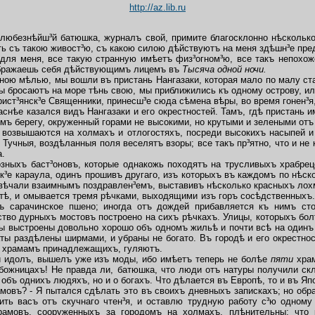
http://az.lib.ru
безнѣйш³й батюшка, журналъ свой, примите благосклонно нѣсколько 
ть съ такою живост³ю, съ какою силою дѣйствуютъ на меня здѣшн³е пре
 для меня, все такую странную имѣетъ физ³огном³ю, все такъ непохо
оображаешь себя дѣйствующимъ лицемъ въ
Тысяча одной ночи.
ою мѣлью, мы вошли въ пристань Нангазаки, которая мало по малу ст
оры бросаютъ на море тѣнь свою, мы приближились къ одному острову, и
рист³янск³е Священники, принесш³е сюда сѣмена вѣры, во время гонен³я,
ѣе казался видъ Нангазаки и его окрестностей. Тамъ, гдѣ пристань 
омъ берегу, окруженный горами не высокими, но крутыми и зелеными о
 возвышаются на холмахъ и отлогостяхъ, посреди высокихъ насыпей и
Тучныя, воздѣланныя поля веселятъ взоры; все такъ пр³ятно,
что и не
а.
ныхъ баст³оновъ, которые однакожь походятъ на трусливыхъ храбрецо
к³е караула, одинъ прошивъ другаго, изъ которыхъ въ каждомъ по нѣс
твѣчали взаимнымъ поздравлен³емъ, выставивъ нѣсколько красныхъ лох
ѣ, и омывается тремя рѣчками, выходящими изъ горъ сосѣдственныхъ.
тъ сарачинское пшено; иногда отъ дождей прибавляется къ нимъ ст
тво дурныхъ мостовъ построено на сихъ рѣчкахъ. Улицы, которыхъ болѣ
мы выстроены довольно хорошо объ одномъ жильѣ и почти всѣ на одинъ
ты раздѣлены ширмами, и убраны не богато. Въ городѣ и его окрестно
ко храмамъ принадлежащихъ, гуляютъ.
й идолъ, вышелъ уже изъ моды, ибо имѣетъ теперь не болѣе
пяти
хра
божницахъ! Не правда ли,
батюшка, что люди отъ натуры получили ск
объ однихъ людяхъ, но и о богахъ. Что дѣлается въ Европѣ, то и
въ Япо
въ? - Я пытался сдѣлать это въ своихъ дневныхъ запискахъ; но обра
ить васъ отъ скучнаго чтен³я, и оставлю трудную работу с³ю одному
храмовъ, сооруженныхъ за городомъ на холмахъ, плѣнительны;
что