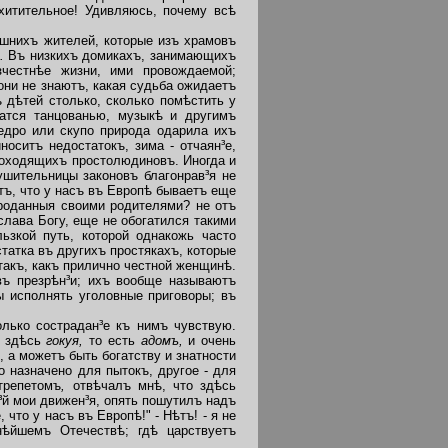
хитительное! Удивляюсь, почему всѣ
шнихъ жителей, которые изъ храмовъ
я.
Въ низкихъ домикахъ, занимающихъ
зчестнѣе жизни, ими провождаемой;
они не знаютъ, какая судьба ожидаетъ
дѣтей столько, сколько помѣстить у
чатся танцованью, музыкѣ и другимъ
едро или скупо природа одарила ихъ
оситъ недостатокъ, зима - отчаян³е,
моходящихъ простолюдиновъ. Иногда и
ушительницы законовъ благонрав³я не
тъ,
что у насъ въ Европѣ бываетъ еще
проданныя своими родителями? не отъ
слава Богу, еще не обогатился такими
ьзкой путь, которой однакожь часто
статка въ другихъ простякахъ, которые
 такъ, какъ прилично честной женщинѣ.
въ презрѣн³и; ихъ вообще называютъ
ы исполнять уголовные приговоры; въ
лько сострадан³е къ нимъ чувствую.
я здѣсь
гокуя,
то есть
адомъ,
и очень
,
а можетъ быть богатству и знатности
о назначено для пытокъ, другое - для
трепетомъ
,
отвѣчалъ мнѣ, что здѣсь
й мои движен³я, опять пошутилъ надъ
что у насъ въ Европѣ!" - Нѣтъ! - я не
ѣйшемъ Отечествѣ; гдѣ царствуетъ