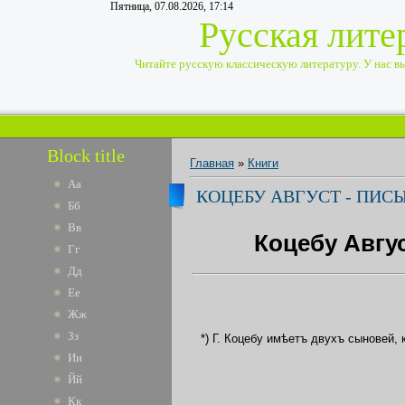
Пятница, 07.08.2026, 17:14
Русская лите
Читайте русскую классическую литературу. У нас вы 
Block title
Главная
»
Книги
Аа
КОЦЕБУ АВГУСТ - ПИСЬ
Бб
Вв
Коцебу Авгус
Гг
Дд
Ее
Жж
Зз
*) Г. Коцебу имѣетъ двухъ сыновей,
Ии
Йй
Кк