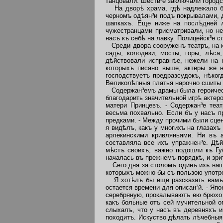
танцовали. Шеств³е заключали городс
На дворѣ храма, гдѣ надлежало быт
черномъ одѣян³и подъ покрывалами, 
шапкахъ. Еще ниже на послѣдней л
чужестранцами присматривали, но не
насъ къ себѣ на лавку. Полицейск³е 
Среди двора сооруженъ театръ, на к
сады, колодези, мосты, горы, лѣса
дѣйствовали исправнѣе, нежели на 
которыхъ писано выше; актеры же 
господствуетъ предразсудокъ, нѣког
Великолѣпныя платья нарочно сшиты д
Содержан³емъ драмы была героическа
благодарить значительной игрѣ актеро
матери Принцевъ. - Содержан³е теат
весьма похвально. Если бъ у насъ пр
предками. - Между прочими были сцен
я видѣлъ, какъ у многихъ на глазахъ
арлекинскими кривляньями. Ни въ а
составляла все ихъ упражнен³е. Дѣ
мѣстъ своихъ, важно подошли къ Гу
началась въ прежнемъ порядкѣ, и зр
Сего дня за столомъ одинъ изъ наши
которыхъ можно бы съ пользою употр
Я хотѣлъ бы еще разсказать вамъ о
остается времени для описан³й. - Яп
серебряную,
прокалываютъ ею брюхо 
какъ больные отъ сей мучительной о
слыхалъ, что у насъ въ деревняхъ и
походитъ. Искуство дѣлать лѣчебныя