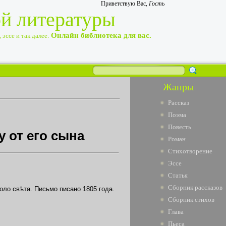
Приветствую Вас
,
Гость
ой литературы
Онлайн библиотека для вас.
эссе и так далее.
Жанры
Рассказ
Поэма
Повесть
у от его сына
Роман
Стихотворение
Эссе
Статья
Сборник рассказов
оло свѣта. Письмо писано 1805 года.
Сборник стихов
Глава
Пьеса