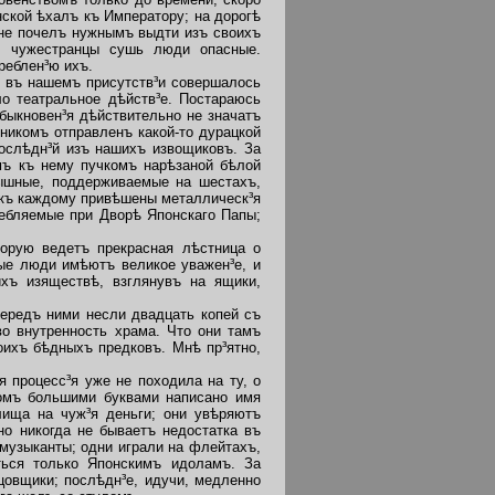
нской ѣхалъ къ Императору; на дорогѣ
 не почелъ нужнымъ выдти изъ своихъ
³и чужестранцы сушь люди опасные.
реблен³ю ихъ.
 въ нашемъ присутств³и совершалось
о театральное дѣйств³е. Постараюсь
обыкновен³я дѣйствительно не значатъ
дникомъ отправленъ какой-то дурацкой
ослѣдн³й изъ нашихъ извощиковъ. За
мъ къ нему пучкомъ нарѣзаной бѣлой
пышные, поддерживаемые на шестахъ,
 къ каждому привѣшены металлическ³я
ребляемые при Дворѣ Японскаго Папы;
торую ведетъ прекрасная лѣстница о
ные люди имѣютъ великое уважен³е, и
хъ изяществѣ, взглянувъ на ящики,
ередъ ними несли двадцать копей съ
о внутренность храма. Что они тамъ
оихъ бѣдныхъ предковъ. Мнѣ пр³ятно,
 процесс³я уже не походила на ту, о
ромъ большими буквами написано имя
ища на чуж³я деньги; они увѣряютъ
но никогда не бываетъ недостатка въ
 музыканты; одни играли на флейтахъ,
ться только Японскимъ идоламъ. За
цовщики; послѣдн³е, идучи, медленно