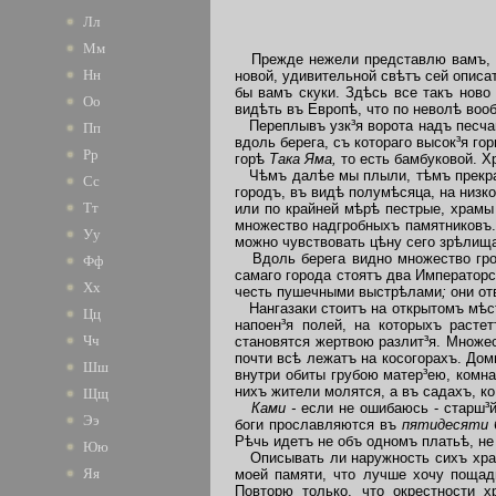
Лл
Мм
Прежде нежели представлю вамъ, лю
Нн
новой, удивительной свѣтъ сей описа
бы вамъ скуки. Здѣсь все такъ ново
Оо
видѣть въ Европѣ, что по неволѣ в
Переплывъ узк³я ворота надъ песчан
Пп
вдоль берега, съ котораго высок³я г
Рр
горѣ
Така Яма,
то есть бамбуковой. Х
Чѣмъ далѣе мы плыли, тѣмъ прекрасн
Сс
городъ, въ видѣ полумѣсяца,
на низк
Тт
или по крайней мѣрѣ пестрые, храмы
множество надгробныхъ памятниковъ. 
Уу
можно чувствовать цѣну сего зрѣлищ
Вдоль берега видно множество гроз
Фф
самаго города стоятъ два Императорс
Хх
честь пушечными выстрѣлами
;
они о
Нангазаки стоитъ на открытомъ мѣст
Цц
напоен³я полей, на которыхъ расте
Чч
становятся жертвою разлит³я. Множес
почти всѣ лежатъ на косогорахъ. До
Шш
внутри обиты грубою матер³ею, комна
нихъ жители молятся, а въ садахъ, 
Щщ
Ками -
если не ошибаюсь - старш³
Ээ
боги прославляются въ
пятидесяти
Рѣчь идетъ не объ одномъ платьѣ, не 
Юю
Описывать ли наружность сихъ храмо
Яя
моей памяти, что лучше хочу пощад
Повторю только,
что окрестности 