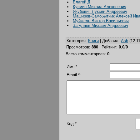
Благой Д.
Кузмин Михаил Алексеевич
Якубович Лукьян Андреевич
Маширов-Самобытник Алексей Ив
Муйжель Виктор Васильевич
Загуляев Михаил Андреевич
Категория
:
Книги
|
Добавил
:
Ash
(12.11
Просмотров
:
880
|
Рейтинг
:
0.0
/
0
Всего комментариев
:
0
Имя *:
Email *:
Код *: