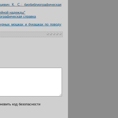
цевич К. С.: биобиблиографическая
ейной надежды"
иографическая справка
турных мошках и букашках по поводу