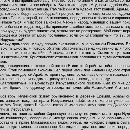
то, что вы принимаете за учтивство, есть не иное что как шпионство: в
 деньги и можно ли вас обобрать. Вы хотите видеть Агу; вам надобно бу
роводников до Иерусалима. Рамлейский Ага удвоит этот конвой. Арабы, 
у, которую берут за свободный пропуск, или, что еще опаснее, сдел
кого Паши, который, по обыкновению, перед своим отбытием с караван
четыре тысячи пиастров за конвой. Черный народ, узнавши о вашем при
или бы вы и тогда, когда бы привезли с собою миллионы; за вами ста
 принуждены будете опасаться, чтобы вас не растерзали. Мой совет пер
ождемся ответа от моих посланных; если он благоприятный, то вы, о
 Иерусалима!"
сячу примеров. Между прочим сказывал он мне об одном Польском Епис
вою пышность. Я говорю об этом обстоятельстве единственно для того 
твенности, корыстолюбие, безначалие и жестокость. Смело могу сказа
ий и бдительности Христианских отшельников половина из путешествующ
ков.
да, нарядившись в шерстяной покров Египетской работы - обыкновенная
орогу. Отец помощник эконома шел перед нами под именем бедного стра
ди нас шел другой Араб, которой подгонял осла, навьюченного нашими
рот через развалины домов, разрушенных в последнюю осаду.
агоприятные: из монастыря Иерусалимского прислан был ко мне дра
лим, бродил неподалеку от города по полю; ибо Рамлейский Ага не 
в горы Иудейской живет обыкновенно в деревне Еремии. Арабы сии
истианских вход во врата Иерусалима. Шейк этого колена умер за
ою Абу-Гоша, брата Шейкова, который имел еще двух братьев Джиаббе
ути из Иерусалима.
чь; оставив за собою Саронскую равнину, вступили мы в горы Иуде
му коническую, совершенно между собою сходных и основаниями с
оставив в праве Маккавейский замок. Утесы, на которых видима был
зам представилось совершенное бесплодие: горы, составлявшие перед