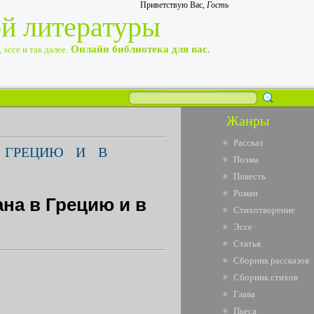
Приветствую Вас
,
Гость
ой литературы
Онлайн библиотека для вас.
эссе и так далее.
Жанры
Рассказ
В ГРЕЦИЮ И В
Поэма
Повесть
Роман
на в Грецию и в
Стихотворение
Эссе
Статья
Сборник рассказов
Сборник стихов
Глава
Пьеса