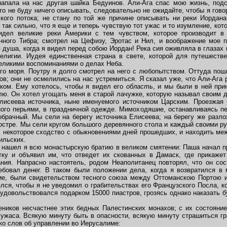
ала на нас другая шайка Бедуинов. Али-Ага спас мою жизнь, подс
что не буду ничего описывать, следовательно не ожидайте, чтобы я гово
кого потока; не стану по той же причине описывать ни реки Иордана
так сильно, что я еще и теперь чувствую тот ужас и то изумление, кот
видел великие реки Америки с тем чувством, которое производит в
нного Тибра; смотрел на Цефизу, Эротас и Нил, и воображение мое п
 душа, когда я видел перед собою Иордан! Река сия оживляла в глазах 
елигии. Иудея единственная страна в свете, которой для путешестве
еликими воспоминаниями о делах Неба.
 моря. Поутру я долго смотрел на него с любопытством. Оттуда пош
ов; они не осмелились на нас устремиться. Я сказал уже, что Али-Ага
иком. Ему хотелось, чтобы я видел его
область
, и мы были в ней пр
ю. Он хотел угощать меня в старой лачужке, которую называл своим дв
лисеева источника, ныне именуемого источником Царским. Проезжая
ного перьями, в праздничной одежде. Мимоходяшие, останавливаясь пе
обрачный. Мы сели на берегу источника Елисеева; на берегу же разло
костре. Мы сели кругом большого деревянного стола и каждый своими р
х некоторое сходство с обыкновениями дней прошедших, и находить м
ильских.
ашел я всю монастырскую братию в великом смятении: Паша начал про
ку и объявил им, что отведет их скованных в Дамаск, где прикажет
ания. Напрасно настоятель, родом Неаполитанец повторял, что он с
ебовал денег. В таком были положении дела, когда я возвратился в
ие, были свидетельством тесного союза между Оттоманскою Портою и
ся, чтобы я не уведомил о грабительствах его Французского Посла, к
ц удовольствовался подарком 15000 пиастров, грозясь однако наказать
б
иков несчастнее этих бедных Палестинских монахов; с их состояние
 ужаса. Всякую минуту быть в опасности, всякую минуту страшиться гр
ько слов об управлении во Иерусалиме: