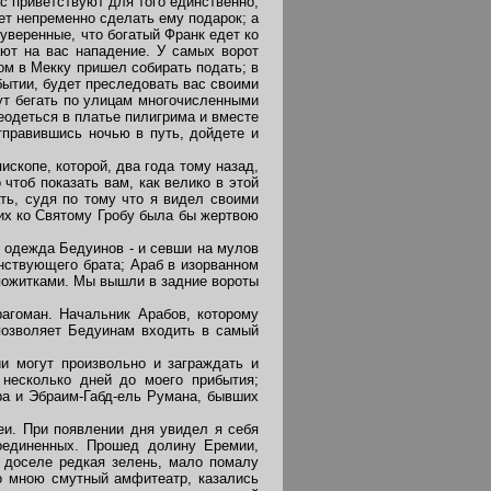
ас приветствуют для того единственно,
дет непременно сделать ему подарок; а
уверенные, что богатый Франк едет ко
ают на вас нападение. У самых ворот
ом в Мекку пришел собирать подать; в
бытии, будет преследовать вас своими
нут бегать по улицам многочисленными
еодеться в платье пилигрима и вместе
тправившись ночью в путь, дойдете и
копе, которой, два года тому назад,
чтоб показать вам, как велико в этой
ть, судя по тому что я видел своими
их ко Святому Гробу была бы жертвою
 одежда Бедуинов - и севши на мулов
нствующего брата; Араб в изорванном
 пожитками. Мы вышли в задние вороты
гоман. Начальник Арабов, которому
позволяет Бедуинам входить в самый
 могут произвольно и заграждать и
 несколько дней до моего прибытия;
ра и Эбраим-Габд-ель Румана, бывших
и. При появлении дня увидел я себя
оединенных. Прошед долину Еремии,
а доселе редкая зелень, мало помалу
о мною смутный амфитеатр, казались