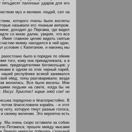
у пятьдесят палочных ударов для его
чеством муз и великих людей, сел на
теем, которого пчелы были воспеты
оторые называли его
тканым ветром
.
нине; доходил до Пергама, где видел
идти со мною далее, уверяя, что все
ь. Имея главною целию видеть святые
 счастию моему находился в ней один,
л условие с Капитаном, и наконец мы
 разостлано было в порядке по обеим
имя того, кому она принадлежала; а в
пами, предводителями богомольцев; у
еками в одном из этих черный ларей,
 нашей республике всякой занимался
вой обед; попы разговаривали; везде
гом молились. Все были веселы. Мне
йшими людьми на свете, когда бы не
и:
Иисус Христос! кирие элей сон!
но
есьма порядочно и благопристойно. В
потом благословили корабль - и этот
у ноту, которую тянут разные голоса,
и своему величию. Это вероятно есть
. Мы очень скоро оставили за собою
Егос-Потамоса; прошли между мысами
 и Леандр немогли победить страшной