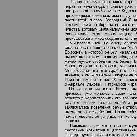
Перед стенами этого монастыря нап
поразить меня сзади. Я сказал уже, 
построенной в глубоком рве Кедронс
производимое сими местами на душе, 
постигнутой гневом Господним! Я 
задумчивости на берегах величестве
чувства, которым была наполнена моя
совершились столь многие чудеса Р
происшествиях мира соединяются с в
Мы провели ночь на берегу Мертвого
спасло нас от нового нападения Араб
Ерихоне), в которой он был начальн
вышли на встречу к своему обладател
желая лучше отобедать на берегу Е
Араба, седящего в стороне, увенчан
Мне сказали, что этот Араб был нов
ягненка, и он был целый изжарен на 
Приятно замечать в сих обыкновения
о Аврааме, Иакове и Патриархов Изра
По возвращении моем в Иерусалим н
призывал уже монахов в свою палат
отрекутся удовлетворить его требов
слушал никаких представлений и тр
заключались повеления самые строг
имело хорошее действие. Паша побоял
начал говорить об уступке, и наконе
защиты.
Признаюсь вам, что я незнаю мучен
состояние Французов в царствование
гораздо лучше, когда я скажу нескол