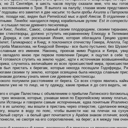
а; но 21 Сентября, в шесть часов поутру сказали мне, что мы гото
 воспоминаниям о Трое. Я выполз на палубу; глазам моим представи
 подошвы его заметил я две насыпи: то были
гробы Ахилла и Патрокла
лее, позади нас, виден был
Ретейский
мыс и
гроб Аяксов.
В отдалении 
иятными.
Тенедос
находился перед корабельным рулем:
Est in conspect
в и слышал песни древнего песнопевца.
 Хиос, Лезбос, Самос, славный своим плодородием, своими тиранами
ове стихотворцы, должно уступить несравненному Епизоду в Телемак
и Дорида, и сия роскошная Иония, которая обогащала Грецию удов
лет, Галикарнасс и Книд; я поклонился отечеству Гомера, Апелла, Гер
 гроба Мавзолова, ни Книдской Венеры - все было пустынно; без Шуазел
славным его именем. Наконец, проехав мимо Родоса и Кипра, уви
ое овладело мною при первом появлении Греции; я ощутил в себе т
Я готовился ступить на землю чудес, идти к источникам возвышеннейше
орика; случилось величайшее из всех происшествий мира, происшествие
в был пристать к берегам, которые некогда посещали Годофреды, Ри
ногами своими ту землю, которая освящена была некогда славным прису
изнакам должны узнать меня сии древние крестоносцы.
ло полумили расстоянием от берега. Со всех сторон явились кайки 
ели уже не то лицо, не ту одежду, какие привык я до сего видеть, не 
го к отцам Палестины с объявлением о прибытии Латинского богомольц
 трех монахов, которые, узнавши меня по Европейскому моему платью,
ыли Испанцы и говорили самым испорченным, едва понятным Италиянс
ел в их шлюпку; мы вошли в пристань через отверстие, сделанное межд
регу, вошли в воду по пояс, чтобы вынести нас на плечах на суху
белый сертук - а белый цвет почитается у Арабов знаком отличия; воо
 понесли, не смотря на его сопротивление, на берег; а я между тем оче
стый деревянный домик, построенный в пристани на прекрасном месте,