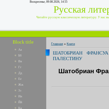
Воскресенье, 09.08.2026, 14:55
Русская лите
Читайте русскую классическую литературу. У нас вы 
Block title
Главная
»
Книги
Аа
ШАТОБРИАН ФРАНСУ
Бб
ПАЛЕСТИНУ
Вв
Гг
Шатобриан Фран
Дд
Ее
Жж
Зз
Ии
Йй
Кк