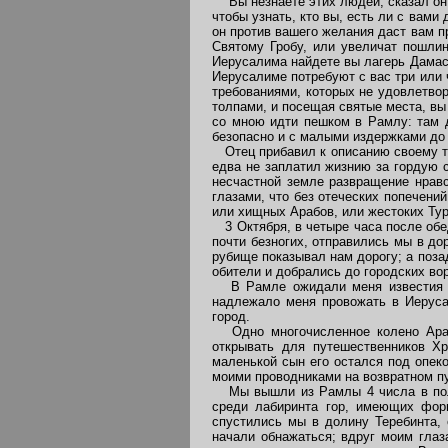
"Вы незнаете этих людей, сказал он; 
чтобы узнать, кто вы, есть ли с вами
он против вашего желания даст вам п
Святому Гробу, или увеличат пошлин
Иерусалима найдете вы лагерь Дамасс
Иерусалиме потребуют с вас три или 
требованиями, которых не удовлетвор
толпами, и посещая святые места, вы
со мною идти пешком в Рамлу: там д
безопасно и с малыми издержками до
Отец прибавил к описанию своему ты
едва не заплатил жизнию за гордую с
несчастной земле развращение нравс
глазами, что без отеческих попечен
или хищных Арабов, или жестоких Тур
3 Октября, в четыре часа после обе
почти безногих, отправились мы в д
рубище показывал нам дорогу; а поза
обители и добрались до городских во
В Рамле ожидали меня известия бл
надлежало меня провожать в Иеруса
город.
Одно многочисленное колено Арабо
открывать для путешественников Хр
маленькой сын его остался под опек
моими проводниками на возвратном п
Мы вышли из Рамлы 4 числа в полно
среди лабиринта гор, имеющих фор
спустились мы в долину Теребинта, 
начали обнажаться; вдруг моим гла