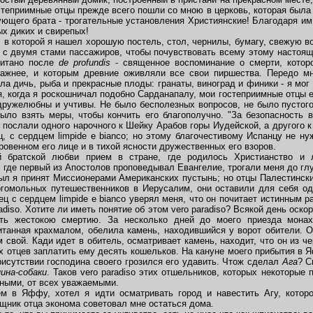
степриимные отцы прежде всего пошли со мною в церковь, которая была 
ющего брата - трогательные установления Християнские! Благодаря им
х диких и свирепых!
 которой я нашел хорошую постель, стол, чернилы, бумагу, свежую во
е с двумя стами пассажиров, чтобы почувствовать всему этому настоящ
итано после
de profundis
- священное воспоминание о смерти, котор
ажнее, и которым древние оживляли все свои пиршества. Передо м
а дичь, рыба и прекрасные плоды: гранаты, виноград и финики - я мог 
я, когда я роскошничал подобно Сарданапалу, мои гостеприимные отцы 
дружелюбны и учтивы. Не было бесполезных вопросов, не было пустог
было взять меры, чтобы кончить его благополучно. "За безопасность 
е послали одного нарочного к Шейку Арабов горы Иудейской, а другого 
, с сердцем limpide e bianco; но этому благочестивому Испанцу не н
кровенном его лице и в тихой ясности дружественных его взоров.
ратской любви прием в стране, где родилось Христианство и л
, где первый из Апостолов проповедывал Евангелие, трогали меня до глу
л я принят Миссионерами Американских пустынь; но отцы Палестинск
гомольных путешественников в Иерусалим, они оставили для себя од
ец с сердцем limpide e bianco уверял меня, что он почитает истинным р
radiso. Хотите ли иметь понятие об этом vero paradiso? Всякой день оско
ить жестокою смертию. За несколько дней до моего приезда мона
танная крахмалом, обелила камень, находившийся у ворот обители. О
свой. Кади идет в обитель, осматривает камень, находит, что он из ч
х отцев заплатить ему десять кошельков. На кануне моего прибытия в
рисутствии господина своего грозился его удавить. Чтож сделал
Ага
? С
ина-собаки
. Таков vero paradiso этих отшельников, которых некоторы
ными, от всех уважаемыми.
в Яффу, хотел я идти осматривать город и навестить Агу, которо
щник отца эконома советовал мне остаться дома.