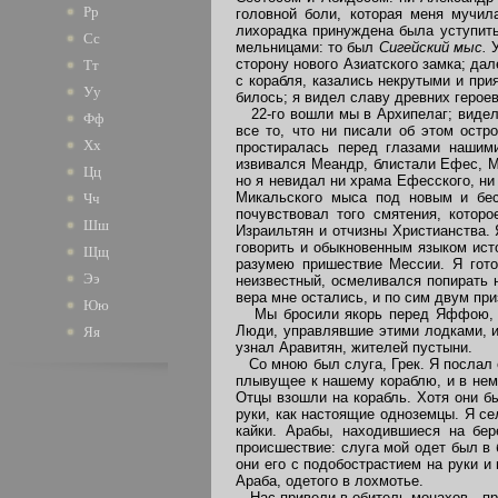
Рр
головной боли, которая меня мучил
лихорадка принуждена была уступить
Сс
мельницами: то был
Сигейский мыс.
У
сторону нового Азиатского замка; да
Тт
с корабля, казались некрутыми и пр
Уу
билось; я видел славу древних герое
22-го вошли мы в Архипелаг; видели
Фф
все то, что ни писали об этом остр
Хх
простиралась перед глазами нашим
извивался Меандр, блистали Ефес, Ми
Цц
но я невидал ни храма Ефесского, ни
Микальского мыса под новым и бес
Чч
почувствовал того смятения, котор
Шш
Израильтян и отчизны Христианства. 
говорить и обыкновенным языком ист
Щщ
разумею пришествие Мессии. Я гото
Ээ
неизвестный, осмеливался попирать 
вера мне остались, и по сим двум пр
Юю
Мы бросили якорь перед Яффою, око
Люди, управлявшие этими лодками, им
Яя
узнал Аравитян, жителей пустыни.
Со мною был слуга, Грек. Я послал е
плывущее к нашему кораблю, и в нем
Отцы взошли на корабль. Хотя они б
руки, как настоящие одноземцы. Я с
кайки. Арабы, находившиеся на бе
происшествие: слуга мой одет был в 
они его с подобострастием на руки и
Араба, одетого в лохмотье.
Нас привели в обитель монахов - про