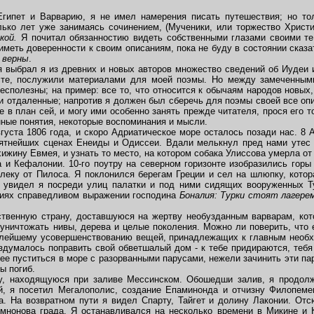
пет и Варварию, я не имел намерения писать путешествия; но тол
лько лет уже занимаясь сочинением, (Мученики, или торжество Христиа
кой.
Я почитал обязанностию видеть собственными глазами своими те 
 иметь доверенности к своим описаниям, пока не буду в состоянии сказ
и верны
.
ыбрал я из древних и новых авторов множество сведений об Иудеи и Г
те, послужили материалами для моей поэмы. Но между замеченным
сполезны; на пример: все то, что относится к обычаям народов новых,
 отдаленные; напротив я должен был сберечь для поэмы своей все опи
 в план сей, и могу ими особенно занять прежде читателя, прося его т
ные понятия, некоторые воспоминания и мысли.
густа 1806 года, и скоро Адриатическое море осталось позади нас. 8 
ятнейших сценах Енеиды и Одиссеи. Вдали мелькнул пред нами утес 
хижину Евмея, и узнать то место, на котором собака Улиссова умерла от
 Кефалонии. 10-го поутру на северном горизонте изобразились горы 
еку от Пилоса. Я поклонился берегам Греции и сел на шлюпку, котор
, увидел я посреди улиц палатки и под ними сидящих вооруженных Т
ниях справедливом выражении господина
Боналия: Турки стоят лагерем
енную страну, доставшуюся на жертву необузданным варварам, кот
 уничтожать нивы, дерева и целые поколения. Можно ли поверить, что 
малейшему усовершенствованию вещей, принадлежащих к главным необх
здумалось поправить свой обветшалый дом - к тебе придираются, тебя
ее пуститься в море с разорванными парусами, нежели зачинить эти пар
ы погиб.
 находящуюся при заливе Мессинском. Обошедши залив, я продолжа
й, я посетил Мегалополис, создание Епаминонда и отчизну Филопемен
. На возвратном пути я видел Спарту, Тайгет и долину Лаконии. Отс
емнонова града. Я останавливался на несколько времени в Микине и 