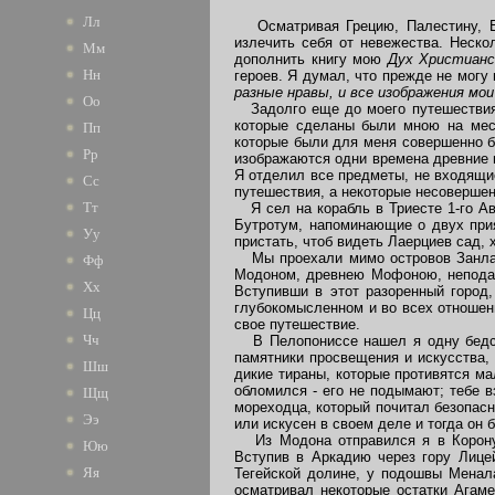
Лл
Осматривая Грецию, Палестину, Еги
излечить себя от невежества. Неско
Мм
дополнить книгу мою
Дух Христианс
Нн
героев. Я думал, что прежде не могу
разные нравы, и все изображения мо
Оо
Задолго еще до моего путешествия в
которые сделаны были мною на мес
Пп
которые были для меня совершенно бе
Рр
изображаются одни времена древние и
Я отделил все предметы, не входящие
Сс
путешествия, а некоторые несовершен
Тт
Я сел на корабль в Триесте 1-го Ав
Бутротум, напоминающие о двух при
Уу
пристать, чтоб видеть Лаерциев сад, 
Мы проехали мимо островов Занла и
Фф
Модоном, древнею Мофоною, неподал
Хх
Вступивши в этот разоренный город
глубокомысленном и во всех отноше
Цц
свое путешествие.
Чч
В Пелопониссе нашел я одну бедств
памятники просвещения и искусства,
Шш
дикие тираны, которые противятся 
обломился - его не подымают; тебе в
Щщ
мореходца, который почитал безопасн
Ээ
или искусен в своем деле и тогда он б
Из Модона отправился я в Корону,
Юю
Вступив в Аркадию через гору Лице
Яя
Тегейской долине, у подошвы Менала
осматривал некоторые остатки Агам