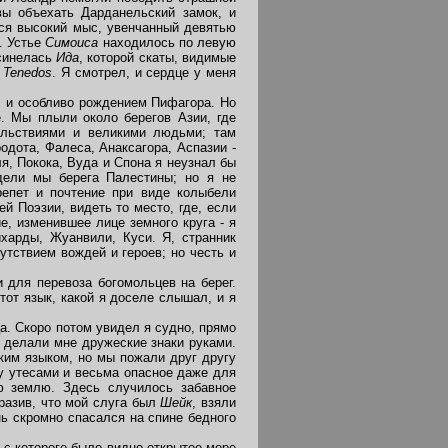
вы объехать Дарданельский замок, и
лся высокий мыс, увенчанный девятью
. Устье
Симоиса
находилось по левую
синелась
Ида
, которой скаты, видимые
u Tenedos
. Я смотрел, и сердце у меня
, и особливо рождением Пифагора. Но
е. Мы плыли около берегов Азии, где
ольствиями и великими людьми; там
одота, Фалеса, Анаксагора, Аспазии -
я, Покока, Вуда и Спона я неузнал бы
дели мы берега Палестины; но я не
репет и почтение при виде колыбели
й Поэзии, видеть то место, где, если
, изменившее лице земного круга - я
харды, Жуанвили, Куси. Я, странник
тствием вождей и героев; но честь и
для перевоза богомольцев на берег.
тот язык, какой я доселе слышал, и я
а. Скоро потом увидел я судно, прямо
 делали мне дружеские знаки руками.
ким языком, но мы пожали друг другу
у утесами и весьма опасное даже для
ю землю. Здесь случилось забавное
бразив, что мой слуга был
Шейк
, взяли
нь скромно спасался на спине бедного
 с которого было видно открытое море