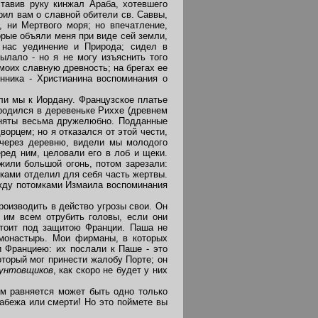
тавив руку кинжал Араба, хотевшего
рил вам о славной обители св. Саввы,
, ни Мертвого моря; но впечатление,
орые объяли меня при виде сей земли,
 нас уединение и Природа; сидел в
ылало - но я не могу изъяснить того
моих славную древность; на брегах ее
нника - Христианина воспоминания о
ли мы к Иордану. Французское платье
 родился в деревеньке Риххе (древнем
иняты весьма дружелюбно. Подданные
орцем; но я отказался от этой чести,
 через деревню, видели мы молодого
ред ним, целовали его в лоб и щеки.
жили большой огонь, потом зарезали:
уками отделил для себя часть жертвы.
ежду потомками Измаила воспоминания
изводить в действо угрозы свои. Он
 им всем отрубить головы, если они
остоит под защитою Франции. Паша не
 монастырь. Мои фирманы, в которых
 Франциею: их послали к Паше - это
оторый мог принести жалобу Порте; он
унтовщиков
, как скоро не будет у них
м равняется может быть одно только
абежа или смерти! Но это поймете вы