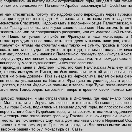
уг, поднявшись на высоту одной остроконечной горы, увидел я ряд готич
очном его великолепии. Начальник Арабов, воскликнув El - Qods! святы
 нам стесниться, потому что надобно было переходить через Турецкий
ся я при виде святого града. Мы въехали в так называемые
ворота
 монастыре Спасителя. Надобно быть в положении отцев Палестинских, ч
твие Француза почитали они уже своим спасением. Настоятель (отец 
збавить нас или от совершенного разорения, или от мучительной смерт
 их Паше; он узнает о прибытии Француза в наш монастырь, и 
 года принудил он нас заплатить шестьдесять тысячь пиастров, хотя
 требует он, чтобы мы отсчитали ему такую же сумму, грозясь в проти
дать святые сосуды: вот уже четыре года, как мы не получаем ника
вит нас, простившись навеки с Палестиною, покинуть гроб Иисуса Христ
рую услугу почтенным отцам; однако сказал им, что прежде нежели
понапрасну моего путешествия, и без того опасного.
 проводить меня в Вифлеем. Отец его был Рамлейский Ага; ему отру
е, теперь именуемом Рихха; он был начальником этой деревеньки, н
тался им очень доволен. При выезде из Иерусалима, велел он нам скин
не весьма уважаемое на Востоке. Французы вступили здесь в древ
 царство, и рвали Иудейские пальмы; и теперь еще Турки показывают в
нится мечь Годофредов, который и теперь в древних своих ножнах к
обрых лошадей, и мы отправились в Вифлеем, где надлежало прове
. Мы выехали из Иерусалима через те же врата богомольцев, через 
ошвы горы Сиона, поднялись на вершину другой горы, по плоскости кото
вере; на юге были Иудейские горы, а на востоке в великом отдалени
е и теперь еще показывают гробницу Рахили; а к ночи пришли након
, место, где покланялись Ему маги, дом молитвы святого Иеронима! Ос
авился я к Мертвому морю. При самом выезде из Вифлеема имели мы л
 высокие башни - то был монастырь св. Саввы.