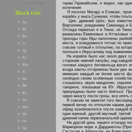
горам Геранийским, я видел, как од
излечения.
Block title
Я посетил Мегару и Елевзис; прожил
корабль у мыса Суниума, чтобы плыть
Цея, древний Цеос, был известен 
Аа
Виргилием; рождением Симонида и Б
Бб
Отсюда переехал я в Тинос, из Тино
развалины Евменовых и Атталовых че
Вв
проходы горы Иды наполнены разбойн
места, я осведомился тотчас по прие
Гг
совсем готовый к отплытию, па кото
Дд
поплыли к Иерусалиму под знамением
На корабле было нас около двух сот
Ее
сторонам нижней палубы; над каждой 
Жж
головах каждого богомольца висел е
входа каюты отгорожены были две ма
Зз
имевших каждый не более шести фут
свободно своим особенным хозяйство
Ии
слышались звуки мандолин, скрыпок
Йй
говорили, показывая на Юг:
Иеруса
принуждены были часто бояться. Пр
Кк
через минуту после грозы, все опять 
Лл
Я совсем не заметил того беспорядк
первой вечер по отплытии нашем два
Мм
обряд возобновлялся после каждой 
один важный, другой звучный, третий
Нн
древний напев первоначальной церкви
Оо
На другой день нашего отъезда поч
Марморное море и Дарданеллы (Проп
Пп
Сестосом и Абидосом: ни Александр 