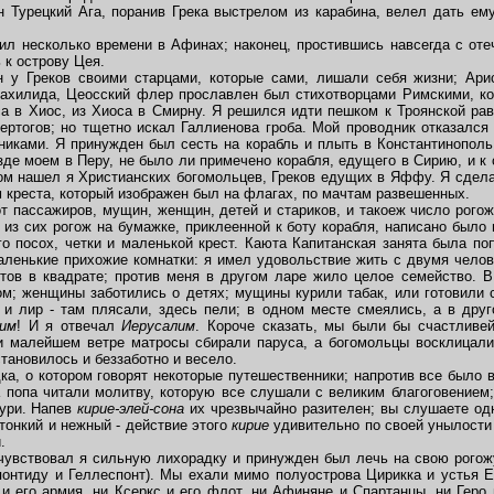
ин Турецкий Ага, поранив Грека выстрелом из карабина, велел дать ем
 несколько времени в Афинах; наконец, простившись навсегда с оте
 к острову Цея.
у Греков своими старцами, которые сами, лишали себя жизни; Арис
ахилида, Цеосский флер прославлен был стихотворцами Римскими, к
са в Хиос, из Хиоса в Смирну. Я решился идти пешком к Троянской рав
ртогов; но тщетно искал Галлиенова гроба. Мой проводник отказался 
иками. Я принужден был сесть на корабль и плыть в Константинопол
зде моем в Перу, не было ли примечено корабля, едущего в Сирию, и к
ром нашел я Христианских богомольцев, Греков едущих в Яффу. Я сдела
 креста, который изображен был на флагах, по мачтам развешенных.
 пассажиров, мущин, женщин, детей и стариков, и такоеж число рогож
из сих рогож на бумажке, приклеенной к боту корабля, написано было 
го посох, четки и маленькой крест. Каюта Капитанская занята была по
ленькие прихожие комнатки: я имел удовольствие жить с двумя челов
ов в квадрате; против меня в другом ларе жило целое семейство. В
м; женщины заботились о детях; мущины курили табак, или готовили с
 и лир - там плясали, здесь пели; в одном месте смеялись, а в дру
лим
! И я отвечал
Иерусалим
. Короче сказать, мы были бы счастливе
и малейшем ветре матросы сбирали паруса, а богомольцы восклицал
становилось и беззаботно и весело.
а, о котором говорят некоторые путешественники; напротив все было в
 попа читали молитву, которую все слушали с великим благоговением; 
бури. Напев
кирие-элей-сона
их чрезвычайно разителен; вы слушаете одн
 тонкий и нежный - действие этого
кирие
удивительно по своей унылости 
.
увствовал я сильную лихорадку и принужден был лечь на свою рогожу
онтиду и Геллеспонт). Мы ехали мимо полуострова Цирикка и устья 
и его армия, ни Ксеркс и его флот, ни Афиняне и Спартанцы, ни Геро