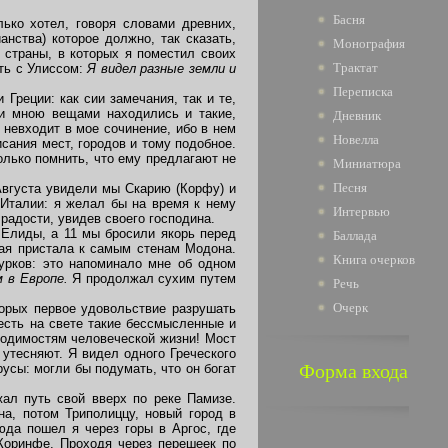
Басня
ько хотел, говоря словами древних,
нства) которое должно, так сказать,
Монография
страны, в которых я поместил своих
Трактат
ать с Улиссом:
Я видел разные земли и
Переписка
реции: как сии замечания, так и те,
и мною вещами находились и такие,
Дневник
 невходит в мое сочинение, ибо в нем
Новелла
сания мест, городов и тому подобное.
олько помнить, что ему предлагают не
Миниатюра
Песня
Августа увидели мы Скарию (Корфу) и
Италии: я желал бы на время к нему
Интервью
 радости, увидев своего господина.
Елиды, а 11 мы бросили якорь перед
Баллада
ая пристала к самым стенам Модона.
Книга очерков
урков: это напоминало мне об одном
 в Европе.
Я продолжал сухим путем
Речь
Очерк
орых первое удовольствие разрушать
есть на свете такие бессмысленные и
одимостям человеческой жизни! Мост
 утесняют. Я видел одного Греческого
Форма входа
усы: могли бы подумать, что он богат
л путь свой вверх по реке Памизе.
а, потом Триполиццу, новый город в
юда пошел я через горы в Аргос, где
Коринфе. Проходя через перешеек по