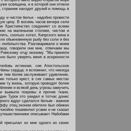
уже освящена, и в которой они отпели
, странник находит друзей и помощь в
ду и чистое белье - надобно провести
ую цену. В восемь часов вечера сели
ое Християнство соединяет со всеми
ною на маленьком столике, чистом и
пить, сколько хотел, Кипрского вина и
ели обыкновенную рыбу без соли и без
о любопытства. Разговаривали о моем
вашу, говорили они мне, отвечаем мы
к Римскому отцу эконому. "Мы приняли
ужно было уверять меня в искренности
юбовь истинная, сие Апостольское
бины сердца; я вспомнил, что некогда
ие тем более заслуживают удивление,
ин только крест, в сих самых местах
аем ту жизнь, которую проводит более
рбление и всякой день угрозы замучить
хи вымыли покровы и прочие ткани,
дин Турок это увидел и тотчас донес
ерного вдруг сделался белым - важное
 Яффу отец эконом обители был обижен
покойно пошевелил усами и не сказал
е путешественники описывают Набобами
й присылал ко мне одного из своих