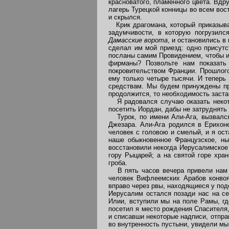
красноватого, пламенного цвета. Вдр
лагерь Турецкой конницы во всем вост
и скрылся.
Крик драгомана, который приказывал
задумчивости, в которую погрузил
Дамасские ворота
, и остановились в
сделал им мой приезд: одно присутс
посланы самим Провидением, чтобы и
фирманы? Позвольте нам показать
покровительством Франции. Прошлого
ему только четыре тысячи. И теперь
средствам. Мы будем принуждены про
продолжится, то необходимость заста
Я радовался случаю оказать некото
посетить Иордан, дабы не затруднять 
Турок, по имени Али-Ага, вызвался
Джезара. Али-Ага родился в Ерихон
человек с головою и смелый, и я ос
наше обыкновенное Французское, ны
восстановили некогда Иерусалимское
гору Рыцарей; а на святой горе хра
гроба.
В пять часов вечера привели нам д
человек Вифлеемских Арабов конвоя
вправо через рвы, находящиеся у под
Иерусалим остался позади нас на се
Илии, вступили мы на поле Рамы, гд
посетил я место рождения Спасителя
и списавши некоторые надписи, отпр
во внутренность пустыни, увидели мы