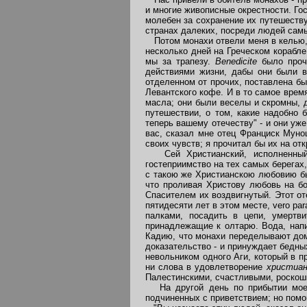
и многие живописные окрестности. Го
молебен за сохранение их путешеству
странах далеких, посреди людей самы
Потом монахи отвели меня в келью, в
несколько дней на Греческом корабл
мы за трапезу.
Benedicite
было проч
действиями жизни, дабы они были в
отделенном от прочих, поставлена был
Левантского кофе. И в то самое врем
масла; они были веселы и скромны, 
путешествии, о том, какие надобно 
теперь вашему отечеству" - и они уж
вас, сказал мне отец Франциск Муноц
своих чувств; я прочитал бы их на от
Сей Христианский, исполненный б
гостеприимство на тех самых берегах
с такою же Христианскою любовию бы
что проливая Христову любовь на бо
Спасителем их воздвигнутый. Этот от
пятидесяти лет в этом месте, vero pa
палками, посадить в цепи, умертв
принадлежащие к олтарю. Вода, напи
Кадию, что монахи переделывают дом 
доказательство - и принуждает бедны
невольником одного Аги, который в п
ни слова в удовлетворение
христиан
Палестинскими, счастливыми, роскош
На другой день по прибытии моем 
подчиненных с приветствием; но помо