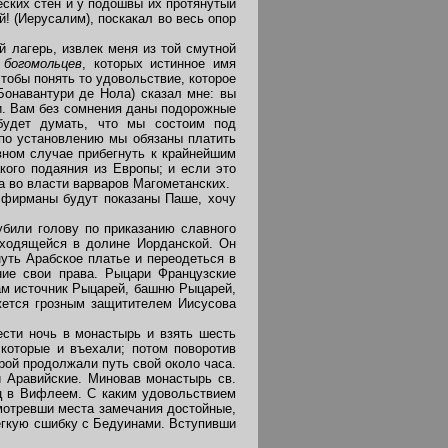
еских стен и у подошвы их протянутый
й! (Иерусалим), поскакал во весь опор
 лагерь, извлек меня из той смутной
 богомольцев
, которых истинное имя
тобы понять то удовольствие, которое
Бонавантури де Нола) сказал мне: вы
и. Вам без сомнения даны подорожные
будет думать, что мы состоим под
 по установлению мы обязаны платить
вном случае прибегнуть к крайнейшим
кого подаяния из Европы; и если это
а во власти варваров Магометанских.
 фирманы будут показаны Паше, хочу
били голову по приказанию славного
аходящейся в долине Иорданской. Он
уть Арабское платье и переодеться в
ние свои права. Рыцари Французские
ам источник Рыцарей, башню Рыцарей,
ажется грозным защитителем Иисусова
сти ночь в монастырь и взять шесть
которые и въехали; потом поворотив
рой продолжали путь свой около часа.
и Аравийские. Миновав монастырь св.
ец в Вифлеем. С каким удовольствием
мотревши места замечания достойные,
егкую сшибку с Бедуинами. Вступивши