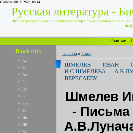
Суббота, 08.08.2026, 08:14
Русская литература - Б
Читайте русскую классическую литературу. У нас вы найдете очень много
биб
Главная
::
Block title
Главная
»
Книги
Аа
ШМЕЛЕВ ИВАН С
Бб
И.С.ШМЕЛЕВА А.В.
Вв
ВЕРЕСАЕВУ
Гг
Дд
Шмелев И
Ее
Жж
- Письма
Зз
Ии
А.В.Лунача
Йй
Кк