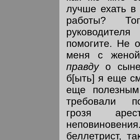
лучше ехать в 
работы? То
руководите
помогите. Не о
меня с женой
правду
o
сыне
б[ыть] я еще с
еще полезным
требовали по
грозя аре
неповиновен
беллетрист, та