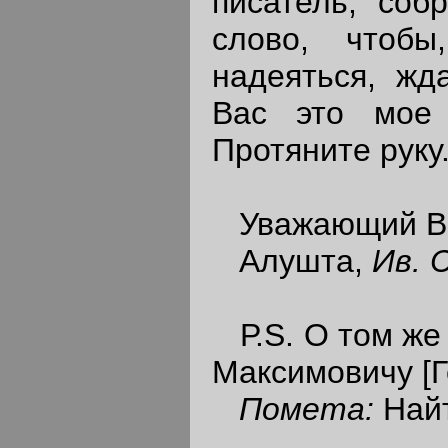
писатель, соб
слово, чтоб
надеяться, жд
Вас это мое 
Протяните руку
Уважающий В
Алушта,
Ив. 
Р.S. О том же 
Максимовичу [Г
Помета:
Най