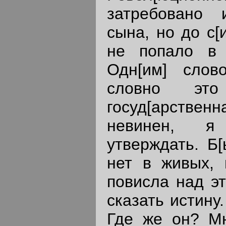
затребовано
сына, но до с[
не попало в 
Одн[им] слов
словно это
госуд[арствен
невинен, я
утверждать. Б[
нет в живых, 
повисла над э
сказать истину
Где же он? Мн