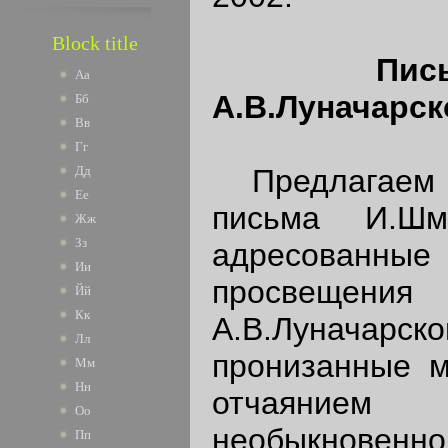
Block title
Пис
Аа
А.В.Луначарс
Бб
Вв
Гг
Предлагаем в
Дд
Ее
письма И.Шм
Жж
Зз
адресова
Ии
просвещ
Йй
Кк
А.В.Лунача
Лл
пронизанные 
Мм
Нн
отчаяни
Оо
необыкновенн
Пп