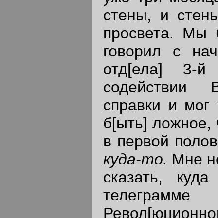
стены, и стены
просвета. Мы 
говорил с нач[
отд[ела] 3-й
содействии 
справки и мог 
б[ыть] ложное,
в первой поло
куда-то
.
Мне н
сказать, куд
телеграмм
Револ[юционно