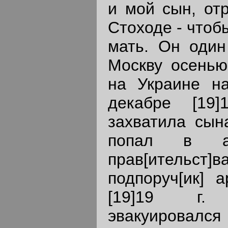
и мой сын, от
Стоходе - чтоб
мать. Он один
Москву осенью
на Украине на
декабре [19]
захватила сын
попал в ар
прав[ительс
подпоруч[ик] 
[19]19 г.
эвакуировал