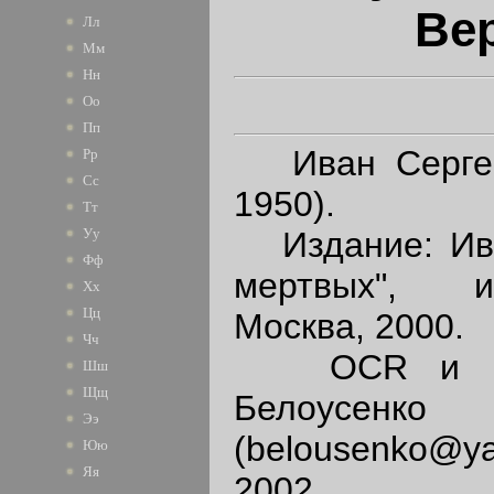
Ве
Лл
Мм
Нн
Оо
Пп
Иван Сергее
Рр
Сс
1950).
Тт
Издание: Ива
Уу
Фф
мертвых", и
Хх
Цц
Москва, 2000.
Чч
OCR и вычи
Шш
Щщ
Белоусенко
Ээ
(belousenko@y
Юю
Яя
2002.