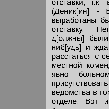
отставки, т.к.
(Деник[ин] - 
выработаны бы
отставку. Н
д[олжны] были
ниб[удь] и жда
расстаться с с
местной коменд
явно больно
присутствов
ведомства в го
отделе. Вот 