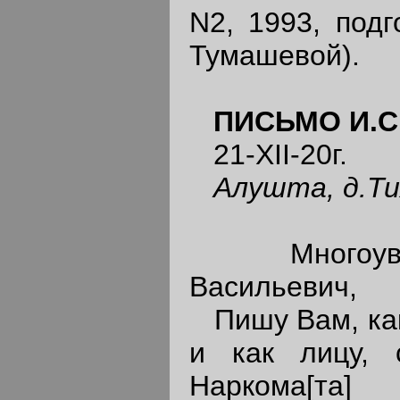
N2, 1993, подг
Тумашевой).
ПИСЬМО
И.
21-XII-20г.
Алушта, д.Ти
Многоуваж
Васильевич,
Пишу Вам, как
и как лицу, 
Наркома[та]