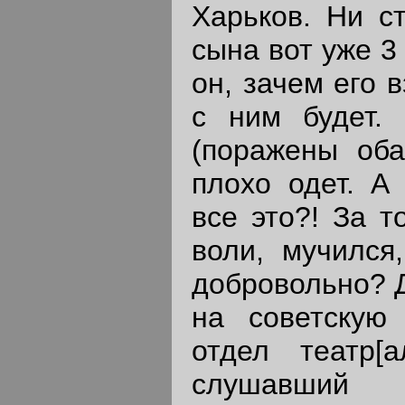
Харьков. Ни с
сына вот уже 3
он, зачем его 
с ним будет.
(поражены оба 
плохо одет. А
все это?! За т
воли, мучился,
добровольно? Д
на советскую
отдел театр[а
слушавш