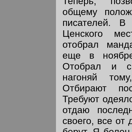
Теперь, поз
общему полож
писателей. 
Ценского мес
отобрал манд
еще в ноябр
Отобрал и с
нагоняй том
Отбирают пос
Требуют одеяло
отдаю послед
своего, все от 
берут. Я болен