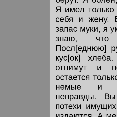
Я имел только 
себя и жену. 
запас муки, я у
знаю, что
Посл[еднюю] р
кус[ок] хлеб
отнимут и п
остается тольк
немые и го
неправды. В
потехи имущих
издаются. А мен