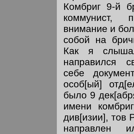
Комбриг 9-й б
коммунист, 
внимание и бол
собой на брич
Как я слыша
направился с
себе докумен
особ[ый] отд[е
было 9 дек[абря
имени комбриг
див[изии], тов
направлен и