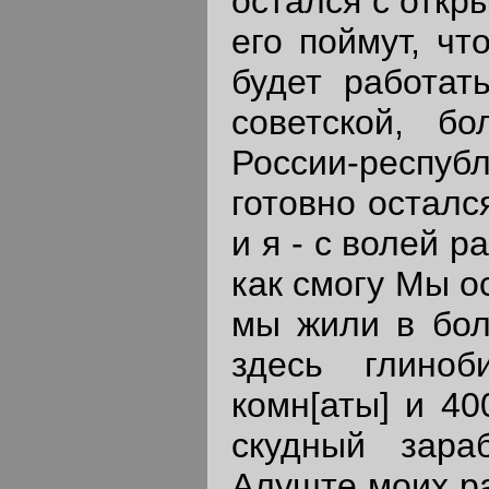
остался с откр
его поймут, чт
будет работат
советской, бо
России-респуб
готовно осталс
и я - с волей р
как смогу Мы о
мы жили в бол
здесь глино
комн[аты] и 40
скудный зара
Алуште моих ра