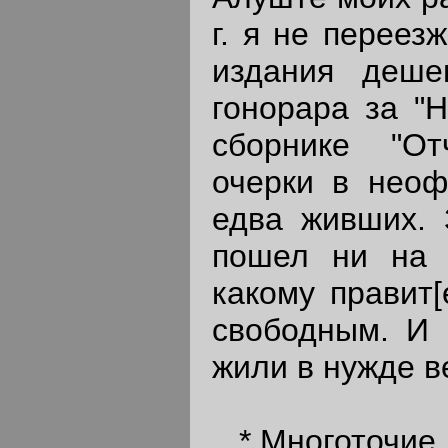
г. я не переез
издания дешев
гонорара за "
сборнике "От
очерки в неофи
едва живших. З
пошел ни на 
какому правит[
свободным. И
жили в нужде в
* Многоточие 