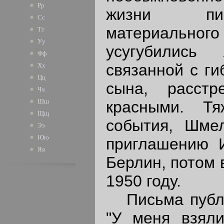
Рр
жизни пис
Сс
материально
Тт
Уу
усугубились 
Фф
связанной с ги
Хх
Цц
сына, расстр
Чч
Шш
красными. Т
Щщ
события, Шме
Ээ
Юю
приглашению И
Яя
Берлин, потом 
1950 году.
Письма публи
"У меня взяли 