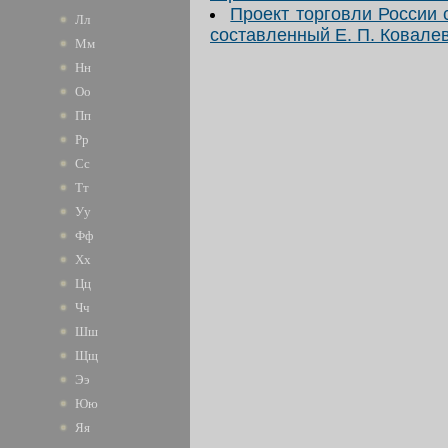
Проект торговли России 
Лл
составленный Е. П. Ковале
Мм
Нн
Оо
Пп
Рр
Сс
Тт
Уу
Фф
Хх
Цц
Чч
Шш
Щщ
Ээ
Юю
Яя