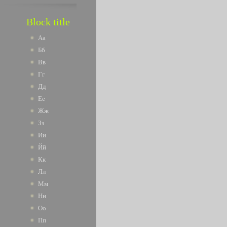
Block title
Аа
Бб
Вв
Гг
Дд
Ее
Жж
Зз
Ии
Йй
Кк
Лл
Мм
Нн
Оо
Пп