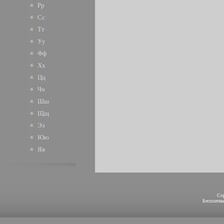
Рр
Сс
Тт
Уу
Фф
Хх
Цц
Чч
Шш
Щщ
Ээ
Юю
Яя
Co
Бесплатн