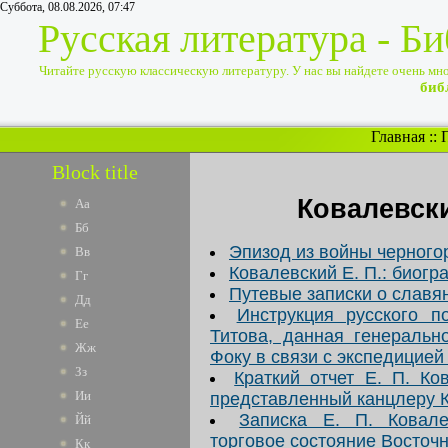
Суббота, 08.08.2026, 07:47
Русская литература - Б
Читайте русскую классическую литературу. У нас вы найдете очень много
биб
Главная
::
Block title
Ковалевск
Аа
Бб
Эпизод из войны черного
Вв
Ковалевский Е. П.: биогр
Гг
Путевые записки о славя
Дд
Инструкция русского п
Ее
Титова, данная генеральн
Жж
Фоку в связи с экспедицией
Зз
Краткий отчет Е. П. Ко
Ии
представленный канцлеру К
Записка Е. П. Ковале
Йй
торговое состояние Восточ
Кк