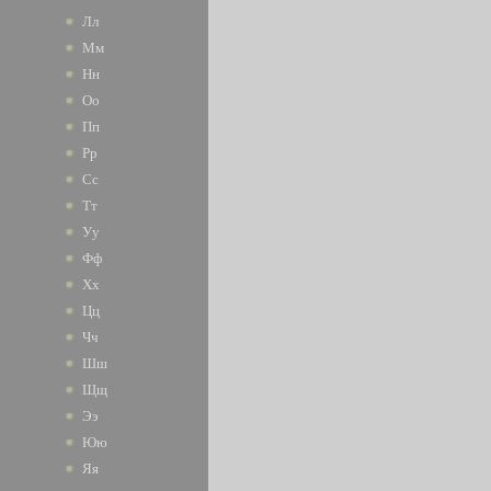
Лл
Мм
Нн
Оо
Пп
Рр
Сс
Тт
Уу
Фф
Хх
Цц
Чч
Шш
Щщ
Ээ
Юю
Яя