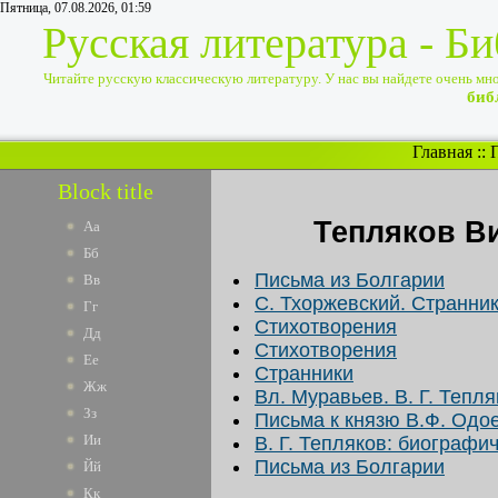
Пятница, 07.08.2026, 01:59
Русская литература - Б
Читайте русскую классическую литературу. У нас вы найдете очень много
биб
Главная
::
Block title
Тепляков В
Аа
Бб
Письма из Болгарии
Вв
С. Тхоржевский. Странни
Гг
Стихотворения
Дд
Стихотворения
Ее
Странники
Жж
Вл. Муравьев. В. Г. Тепля
Зз
Письма к князю В.Ф. Одо
Ии
В. Г. Тепляков: биографи
Письма из Болгарии
Йй
Кк