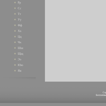
Рр
Сс
Тт
Уу
Фф
Хх
Цц
Чч
Шш
Щщ
Ээ
Юю
Яя
Co
Бесплатн