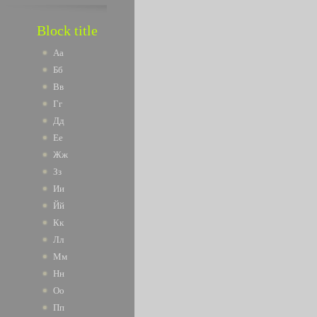
Block title
Аа
Бб
Вв
Гг
Дд
Ее
Жж
Зз
Ии
Йй
Кк
Лл
Мм
Нн
Оо
Пп