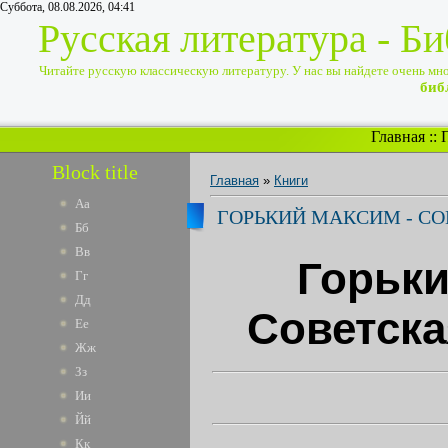
Суббота, 08.08.2026, 04:41
Русская литература - Б
Читайте русскую классическую литературу. У нас вы найдете очень много
биб
Главная
::
Block title
Главная
»
Книги
Аа
ГОРЬКИЙ МАКСИМ - СО
Бб
Вв
Горьки
Гг
Дд
Советска
Ее
Жж
Зз
Ии
Йй
Кк