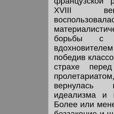
французской 
XVIII ве
воспользовала
материалисти
борьбы с 
вдохновителем 
победив классо
страхе пере
пролетариа
вернулась 
идеализма и 
Более или мене
беззаконие и ш