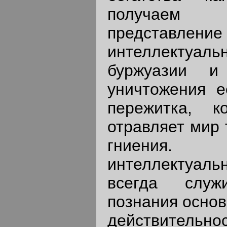
получаем
представл
интеллектуа
буржуазии и
уничтожения е
пережитка, ко
отравляет мир 
гниения
интеллектуа
всегда служ
познания основ
действительнос