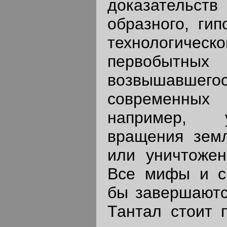
доказательс
образного, гип
технологич
первобы
возвышавшег
современных 
например, 
вращения земл
или уничтожен
Все мифы и ск
бы завершаютс
Тантал стоит п