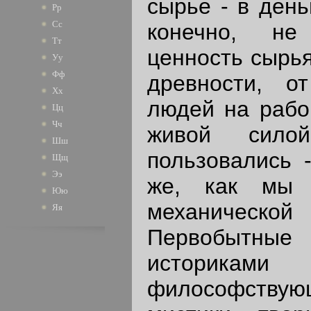
сырье - в день
Рр
Сс
конечно, не
Тт
ценность сырья
Уу
Фф
древности, о
Хх
людей на рабо
Цц
Чч
живой сило
Шш
пользовались -
Щщ
Ээ
же, как мы 
Юю
механической 
Яя
Первобытные 
историкам
философству