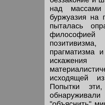
над массами 
буржуазия на 
пыталась опр
философие
позитивизма
прагматизма и
искаже
материалис
исходящей из
Попытки эти
обнаруживал
"объяснить" ми