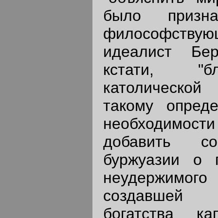
было призн
философствую
идеалист Бер
кстати, "б
католической
такому опред
необходимос
добавить со
буржуазии о 
неудержимог
создавшей 
богатства к