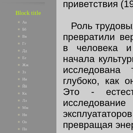
приветствия (1
Block title
Аа
Роль трудовых
Бб
превратили ве
Вв
Гг
в человека и
Дд
начала культур
Ее
Жж
исследована 
Зз
глубоко, как о
Ии
Йй
Это - естес
Кк
исследование
Лл
Мм
эксплуататор
Нн
превращая энер
Оо
Пп