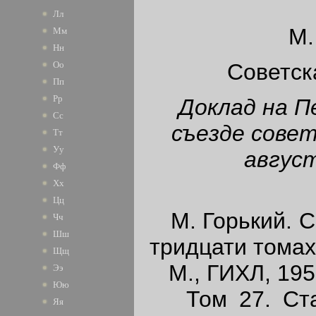
Лл
М.
Мм
Нн
Советск
Оо
Пп
Рр
Доклад на П
Сс
съезде совет
Тт
Уу
август
Фф
Хх
Цц
М. Горький. С
Чч
Шш
тридцати томах
Щщ
М., ГИХЛ, 195
Ээ
Юю
Том 27. Стат
Яя