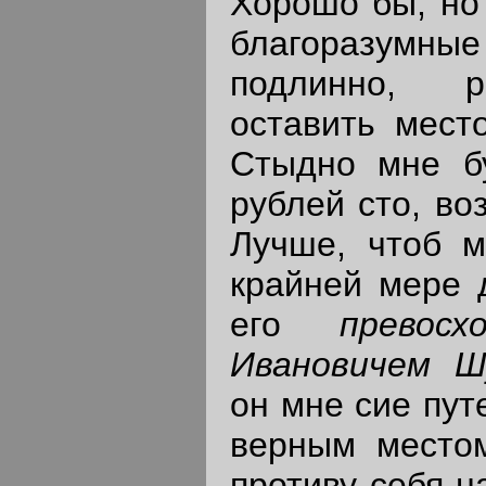
Хорошо бы; но
благоразумн
подлинно, р
оставить место
Стыдно мне бу
рублей сто, во
Лучше, чтоб м
крайней мере 
его
превос
Ивановичем Ш
он мне сие пут
верным местом
противу себя н