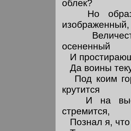
облек?
Но образ з
изображенный,
Величестве
осененный
И простирающ
Да воины текут
Под коим гор
крутится
И на высок
стремится,
Познал я, что