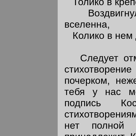
Толико в крепо
Воздвигнула
вселенна,
Колико в нем 
Следует отме
стихотворен
почерком, неж
тебя у нас м
подпись Ко
стихотворениям
нет полной 