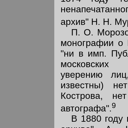
ненапечатанно
архив" H. H. Му
П. О. Морозов
монографии о 
"ни в имп. Пуб
московских 
уверению лиц
известны) не
Кострова, не
9
автографа".
В 1880 году в