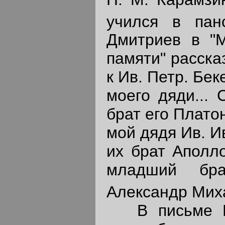
учился в пан
Дмитриев в "
памяти" расска
к Ив. Петр. Бе
моего дяди...
брат его Плато
мой дядя Ив. И
их брат Аполл
младший бр
Александр Миха
В письме Ко