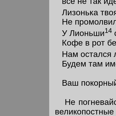
все не так иде
Лизонька тво
Не промолвила
14
У Лионьши
Кофе в рот без
Нам остался 
Будем там име
Ваш покорный 
Не погневайс
великопостные