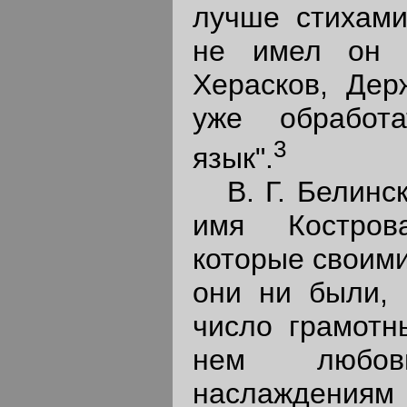
лучше стихами
не имел он о
Херасков, Дер
уже обработ
3
язык".
В. Г. Белинск
имя Костров
которые своими
они ни были,
число грамотн
нем любов
наслаждения