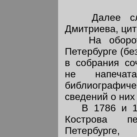
Далее след
Дмитриева, ци
На обороте 
Петербурге (бе
в собрания со
не напеча
библиограф
сведений о них 
В 1786 и 178
Кострова п
Петербурге