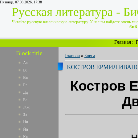
Пятница, 07.08.2026, 17:38
Русская литература - Б
Читайте русскую классическую литературу. У нас вы найдете очень много
биб
Главная
::
Block title
Главная
»
Книги
Аа
КОСТРОВ ЕРМИЛ ИВАНО
Бб
Вв
Костров 
Гг
Дд
Дв
Ее
Жж
Зз
Ии
Йй
H
Кк