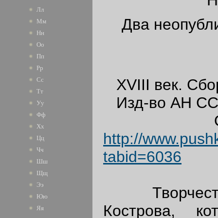
Лл
Два неопубл
Мм
Нн
Оо
Пп
Рр
XVIII век. Сбо
Сс
Тт
Изд-во АН СССР
Уу
Фф
Оригин
Хх
http://www.push
Цц
Чч
tabid=6036
Шш
Щщ
Ээ
Творчество
Юю
Кострова, ко
Яя