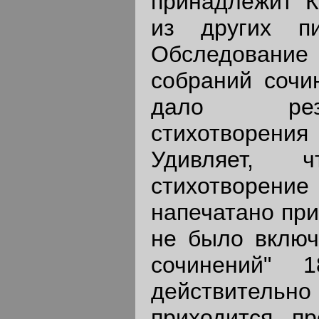
принадлежит К
из других пи
Обследование
собраний сочи
дало резу
стихотворен
Удивляет, 
стихотворени
напечатано при
не было включ
сочинений" 
действительно
приходится п