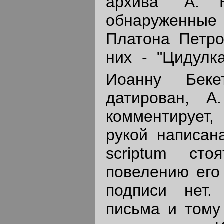
архива" А. 
обнаруженны
Платона Петро
них - "Цидулк
Иоанну Бекет
датирован, А
комментирует
рукой написана
scriptum ст
повелению его 
подписи нет.
письма и тому 