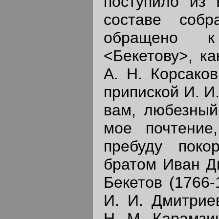
поступило из
составе собр
обращено к
<Бекетову>, ка
А. Н. Корсако
припиской И. И
вам, любезный
мое почтение
пребуду пок
братом Иван Д
Бекетов (1766-
И. И. Дмитрие
H. M. Карамзи