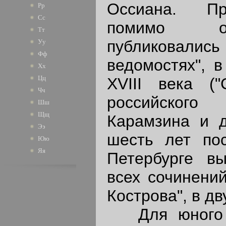
Оссиана. Пр
Рр
Сс
помимо от
Тт
публиковал
Уу
Фф
ведомостях", 
Хх
Цц
XVIII века (
Чч
российского
Шш
Щщ
Карамзина и д
Ээ
шесть лет по
Юю
Яя
Петербурге в
всех сочинений
Кострова", в дв
Для юного П