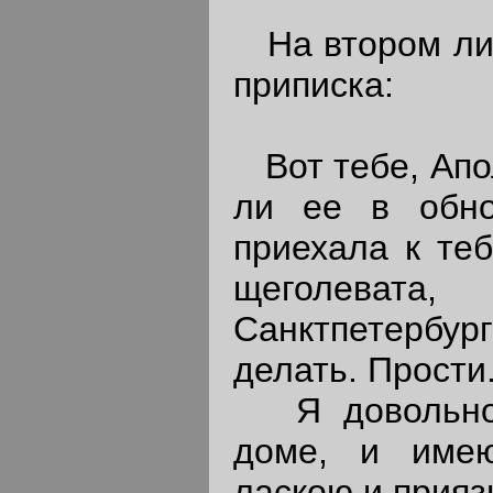
На втором лис
приписка:
Вот тебе, Апо
ли ее в обно
приехала к теб
щеголев
Санктпетербу
делать. Прости
Я довольно 
доме, и имею
ласкою и прияз