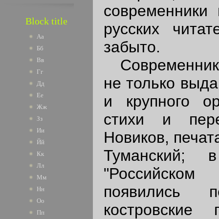
современники
Block title
русских чита
Аа
забыто.
Бб
Современники
Вв
Гг
не только выда
Дд
Ее
и крупного ор
Жж
стихи и пер
Зз
Ии
Новиков, печат
Йй
Туманский; 
Кк
Лл
"Российском 
Мм
появились 
Нн
Оо
костровские
Пп