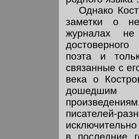
Однако Костр
заметки о н
журналах не
достоверного
поэта и толь
связанные с ег
века о Костр
дошедши
произведени
писателей-р
исключительно
в последние 