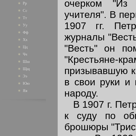
очерком "Из 
Рр
Сс
учителя". В пе
Тт
1907 гг. Пет
Уу
Фф
журналы "Весть
Хх
"Весть" он по
Цц
Чч
"Крестьяне-кра
Шш
призывавшую кр
Щщ
Ээ
в свои руки и
Юю
народу.
Яя
В 1907 г. Пет
к суду по об
брошюры "Трист