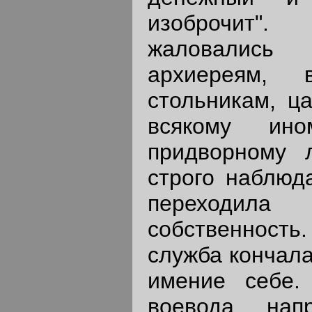
изоброчит".
жаловались
архиереям, 
стольникам, ц
всякому ин
придворному 
строго наблюд
переходи
собственнос
служба кончала
имение себе.
воевода, нап