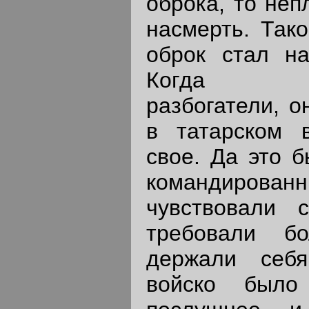
оброка, то неп
насмерть. Тако
оброк стал на
Когда кня
разбогатели, о
в татарском 
свое. Да это б
командирова
чувствовали с
требовали бо
держали себ
войско было