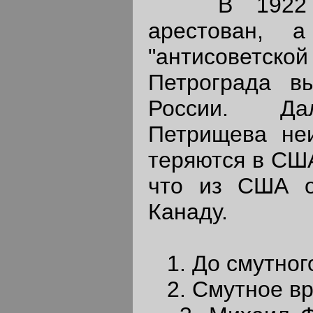
В 1922 г.
арестован, 
"антисоветск
Петрограда в
России. Да
Петрищева неи
теряются в США
что из США о
Канаду.
1. До смутног
2. Смутное вр