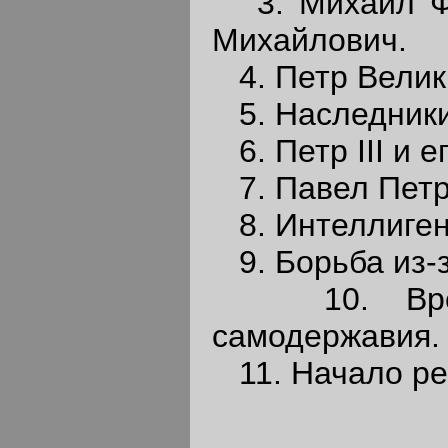
3. Михаил Фе
Михайлович.
4. Петр Велик
5. Наследники 
6. Петр III и е
7. Павел Петро
8. Интеллиген
9. Борьба из-з
10. Време
самодержавия.
11. Начало ре