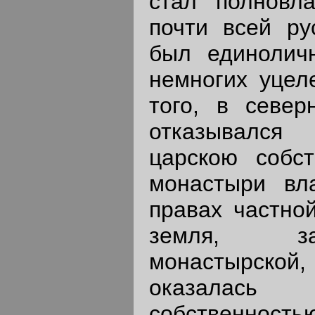
стал полновл
почти всей ру
был единолич
немногих уцел
того, в север
отказывался
царскою собс
монастыри вл
правах частной
земля, з
монастырск
оказалас
собственнос