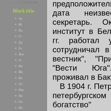
предположитель
Block title
дата неизве
Аа
секретарь. О
Бб
институт в Бел
Вв
Гг
гг. работал 
Дд
сотрудничал в
Ее
Жж
вестник", "Пр
Зз
"Вести Юга
Ии
Йй
проживал в Бак
Кк
В 1904 г. Пет
Лл
Мм
петербургско
Нн
Оо
богатство" а
Пп