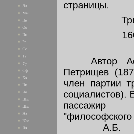
страницы.
Лл
Мм
Тр
Нн
Оо
16
Пп
Рр
Сс
Тт
Автор Афан
Уу
Петрищев (1872
Фф
Хх
член партии т
Цц
социалистов). В
Чч
Шш
пассажир
Щщ
"философского 
Ээ
Юю
А.Б. Пет
Яя