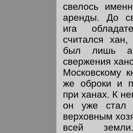
свелось именн
аренды. До св
ига обладат
считался хан,
был лишь ар
свержения ханс
Московскому к
же оброки и п
при ханах. К н
он уже стал 
верховным хоз
всей земл