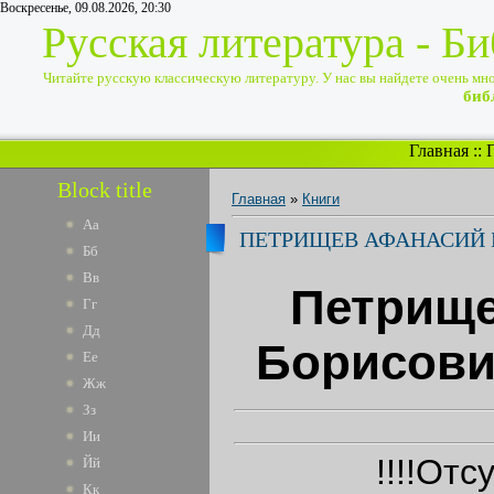
Воскресенье, 09.08.2026, 20:30
Русская литература - Б
Читайте русскую классическую литературу. У нас вы найдете очень много
биб
Главная
::
Block title
Главная
»
Книги
Аа
ПЕТРИЩЕВ АФАНАСИЙ Б
Бб
Вв
Петрищ
Гг
Дд
Борисович
Ее
Жж
Зз
Ии
!!!!Отсутс
Йй
Кк