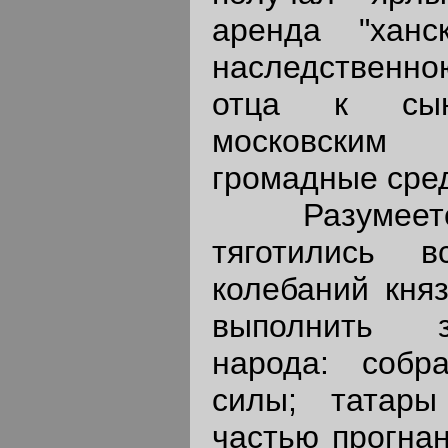
аренда "ханс
наследственно
отца к сын
московским 
громадные сред
Разумеется,
тяготились 
колебаний кня
выполнить з
народа: соб
силы; татар
частью прогнан