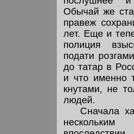
послушнее и
Обычай же ста
правеж сохран
лет. Еще и теп
полиция взыс
подати розгами
до татар в Рос
и что именно 
кнутами, не то
людей.
Сначала хан
нескольким 
впоследстви