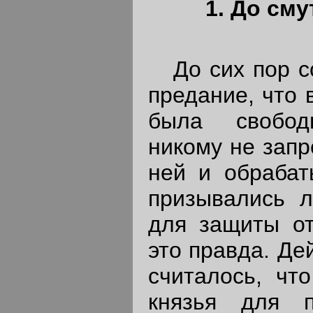
1. До сму
До сих пор со
предание, что 
была свободн
никому не запр
ней и обрабат
призывались 
для защиты от
это правда. Де
считалось, что
князья для п