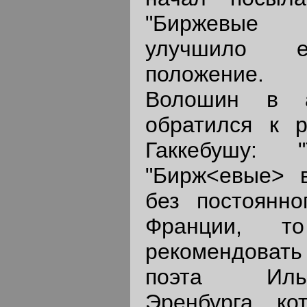
"Биржевые 
улучшило е
положение.
Волошин в а
обратился к р
Гаккебушу: 
"Бирж<евые> в
без постоянно
Франции, т
рекомендоват
поэта Иль
Эренбурга, ко