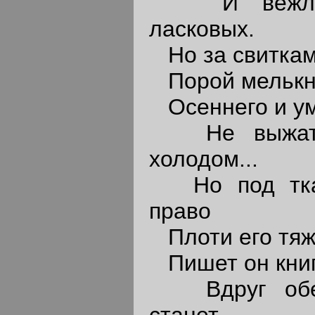
И вежливо
ласковых.
Но за свиткам
Порой мелькн
Осеннего и у
Не выжата г
холодом...
Но под ткан
право
Плоти его тяж
Пишет он книг
Вдруг оберн
станет...