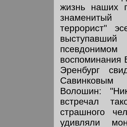
жизнь наших 
знаменитый 
террорист" эс
выступавший
псевдонимом
воспоминания В
Эренбург свид
Савинковым
Волошин: "Ни
встречал так
страшного че
удивляли мо