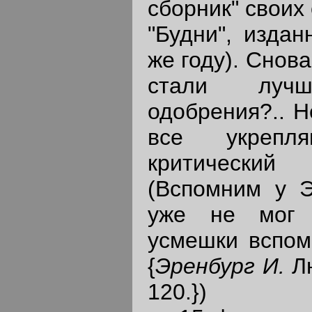
сборник" своих
"Будни", изда
же году). Снова
стали луч
одобрения?.. Н
все укрепл
критически
(Вспомним у Э
уже не мог 
усмешки вспоми
{
Эренбург И.
Л
120.})