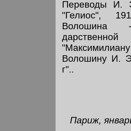
Переводы И. Э
"Гелиос", 1
Волошина 
дарствен
"Максимилиа
Волошину И. Э
г"..
Париж, январ