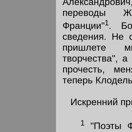
Александро
переводы 
1
Франции"
. Б
сведения. Не 
пришлете 
творчества", а
прочесть, ме
теперь Клодель
Искренний прив
1
"Поэты Фр