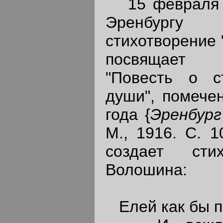
15 февраля 
Эренбург
стихотворение 
посвящает 
"Повесть о с
души", помече
года {
Эренбур
М., 1916. С. 1
создает сти
Волошина:
Елей как бы п