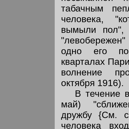
табачным пе
человека, "к
вымыли пол", 
"левобережен" 
одно его по
кварталах Пари
волнение пр
октября 1916).
В течение ве
май) "сближ
дружбу {См. с
человека вхо