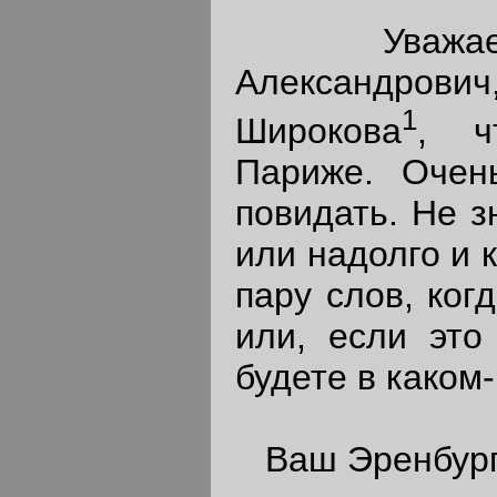
Уважаемы
Александрович,
1
Широкова
, ч
Париже. Оче
повидать. Не з
или надолго и 
пару слов, ког
или, если это
будете в каком-
Ваш Эренбург