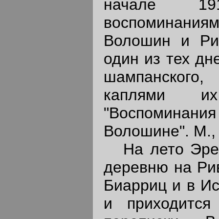
начале 1
воспоминани
Волошин и Ри
один из тех дн
шампанског
каплями их
"Воспоминан
Волошине". М., 
На лето Эренб
деревню на Рив
Биарриц и в Ис
и приходится