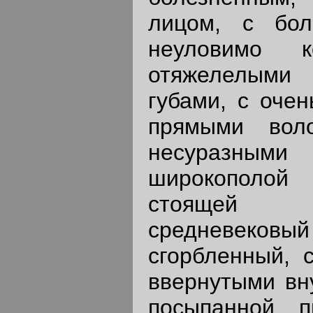
лицом, с бол
неуловимо к
отяжелелым
губами, с оче
прямыми вол
несуразны
широкополой
стоящей 
средневе
сгорбленный, 
ввернутыми вну
посыпанной 