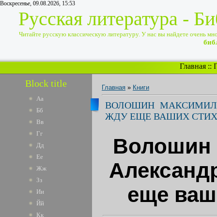
Воскресенье, 09.08.2026, 15:53
Русская литература - Б
Читайте русскую классическую литературу. У нас вы найдете очень много
биб
Главная
::
Block title
Главная
»
Книги
Аа
ВОЛОШИН МАКСИМИЛИ
Бб
ЖДУ ЕЩЕ ВАШИХ СТИХО
Вв
Гг
Волошин
Дд
Ее
Александр
Жж
Зз
еще ваши
Ии
Йй
Кк