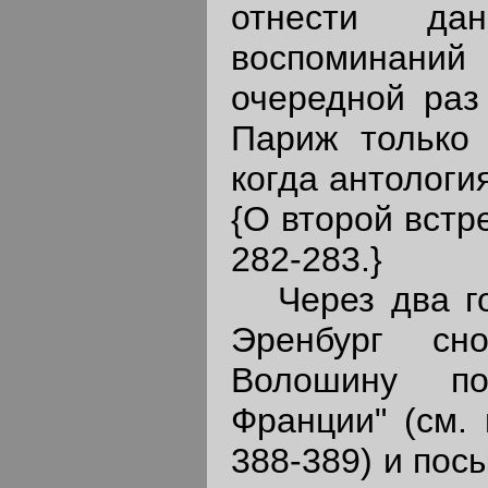
отнести да
воспоминаний
очередной раз
Париж только 
когда антологи
{О второй встре
282-283.}
Через два год
Эренбург сн
Волошину по
Франции" (см. 
388-389) и пос