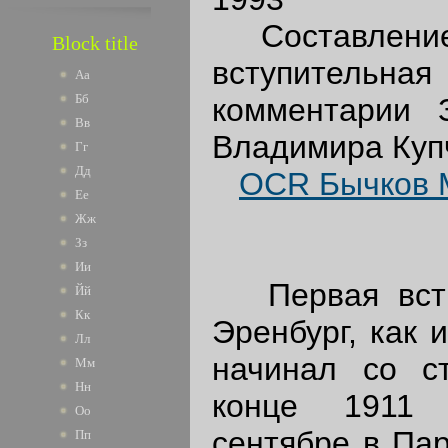
Составление, 
Block title
вступител
Аа
Бб
комментарии 
Вв
Владимира Куп
Гг
Дд
OCR Бычков М
Ее
Жж
Зз
Ии
Первая встре
Йй
Кк
Эренбург, как 
Лл
начинал со с
Мм
Нн
конце 1911 
Оо
сентябре в Па
Пп