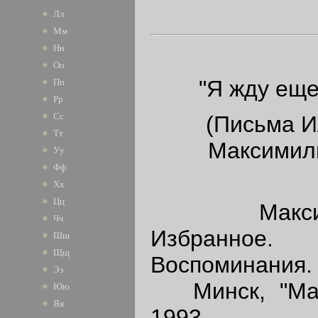
Лл
Мм
Нн
Оо
"Я жду еще
Пп
Рр
Сс
(Письма И
Тт
Максимил
Уу
Фф
Хх
Цц
Максимил
Чч
Избранное.
Шш
Щщ
Воспоминания.
Ээ
Минск, "Маст
Юю
Яя
1993