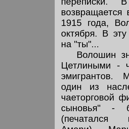
переписки. 
возвращается 
1915 года, Во
октября. В эту
на "ты"...
Волошин зна
Цетлиными - ч
эмигрантов. 
один из насл
чаеторговой ф
сыновья" - 
(печатался 