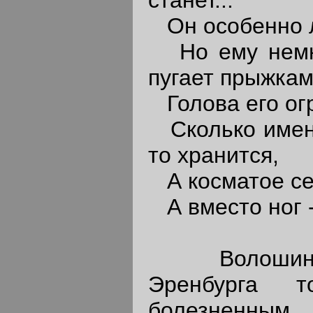
Он особенно л
Но ему немно
пугает прыжкам
Голова его ог
Сколько имен 
то хранится,
А косматое се
А вместо ног -
Волошин ж
Эренбурга т
болезненным