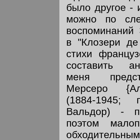
было другое - 
можно по сл
воспоминаний 
в "Клозери де
стихи француз
составить а
меня предст
Мерсеро {А
(1884-1945;
Вальдор) - п
поэтом малоп
обходительн