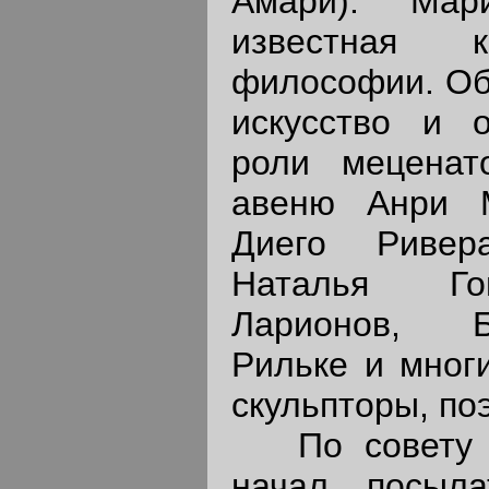
Амари). Мар
известная к
философии. Об
искусство и 
роли мецена
авеню Анри 
Диего Ривер
Наталья Го
Ларионов, Б
Рильке и многи
скульпторы, по
По совету В
начал посыл