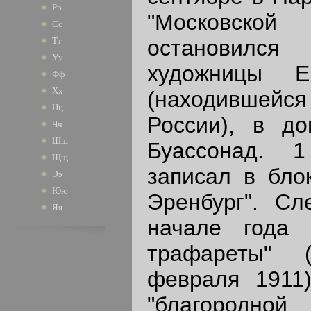
Рр
"Московской
Сс
остановилс
Тт
Уу
художницы Е
Фф
Хх
(находившей
Цц
России), в д
Чч
Шш
Буассонад. 
Щщ
записал в блок
Ээ
Юю
Эренбург". Сл
Яя
начале года
трафареты" 
февраля 1911
"благородно