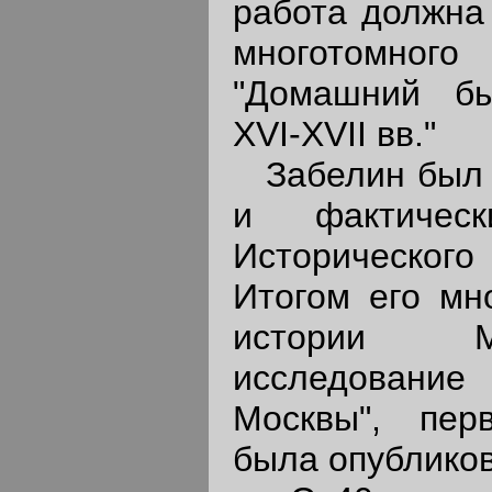
работа должна
многотомно
"Домашний бы
XVI-XVII вв."
Забелин был о
и фактическ
Историческог
Итогом его мн
истории М
исследовани
Москвы", пер
была опубликов