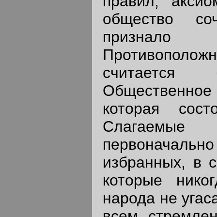
правил, аксио
общество со
признало
Противополо
считается бе
Общественно
которая сост
Слагаемые
первоначальн
избранных, в с
которые нико
народа не угас
всем стремлен