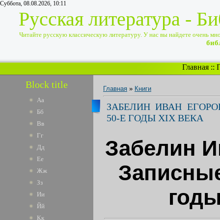
Суббота, 08.08.2026, 10:11
Русская литература - Б
Читайте русскую классическую литературу. У нас вы найдете очень много
биб
Главная
::
Block title
Главная
»
Книги
Аа
ЗАБЕЛИН ИВАН ЕГОРО
Бб
50-Е ГОДЫ XIX ВЕКА
Вв
Гг
Забелин И
Дд
Ее
Записные
Жж
Зз
годы
Ии
Йй
Кк