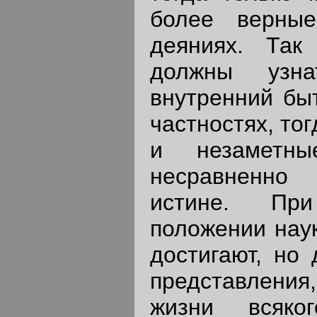
более верны
деяниях. Та
должны узна
внутренний быт
частностях, то
и незаметны
несравненно
истине. Пр
положении наук
достигают, но
представлени
жизни всяко