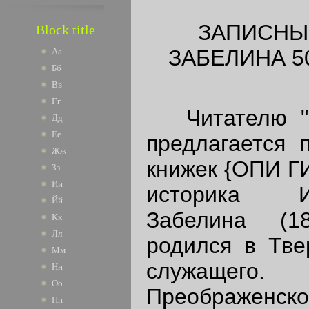
ЗАПИСНЫЕ
Block title
ЗАБЕЛИНА 50
Аа
Бб
Вв
Гг
Читателю "Ро
Дд
Ее
предлагается 
Жж
книжек {ОПИ ГИМ
Зз
Ии
историка И
Йй
Забелина (18
Кк
Лл
родился в Тве
Мм
служащего
Нн
Оо
Преображенс
Пп