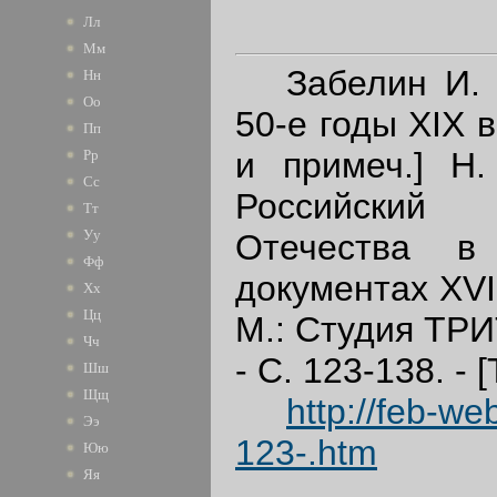
Лл
Мм
Забелин И. Е
Нн
Оо
50-е годы XIX ве
Пп
и примеч.] Н.
Рр
Сс
Российский
Тт
Уу
Отечества в
Фф
документах XVII
Хх
Цц
М.: Студия ТРИ
Чч
- С. 123-138. - [Т
Шш
Щщ
http://feb-we
Ээ
123-.htm
Юю
Яя