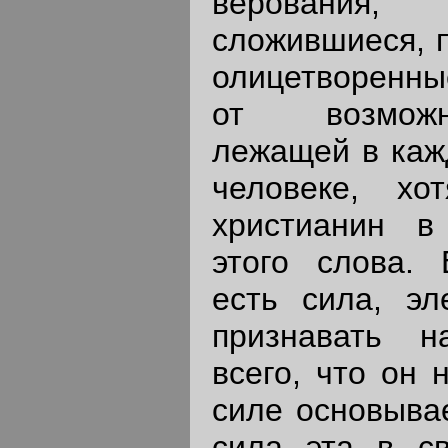
веровани
сложившиеся, п
олицетворенны
от возможн
лежащей в каж
человеке, х
христианин в
этого слова.
есть сила, эл
признавать 
всего, что он 
силе основывае
сила эта в с