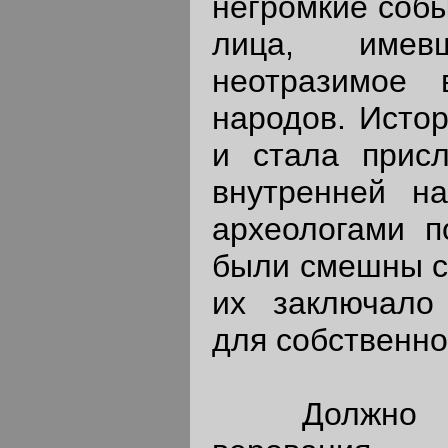
негромкие собы
лица, имев
неотразимое 
народов. Истор
и стала присл
внутренней н
археологами п
были смешны са
их заключало
для собственно
Должно отд