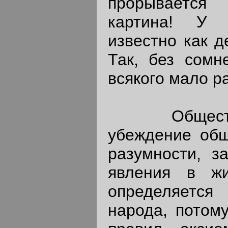
прорывается 
картина! У 
известно как д
Так, без сомн
всякого мало р
Обществе
убеждение общ
разумности, за
явления в ж
определяетс
народа, потому