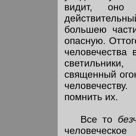
видит, оно
действительн
большею част
опасную. Оттог
человечества 
светильники,
священный огон
человечеств
помнить их.
Все то
без
человеческ