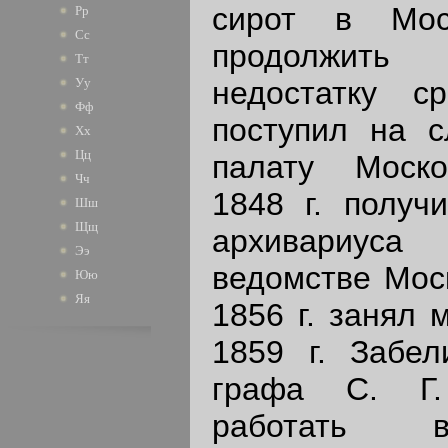
сирот в Мос
Рр
Сс
продолжить 
Тт
недостатку с
Уу
Фф
поступил на 
Хх
Цц
палату Моск
Чч
1848 г. получ
Шш
Щщ
архивариу
Ээ
ведомстве Моск
Юю
Яя
1856 г. занял 
1859 г. Забе
графа С. Г.
работать в