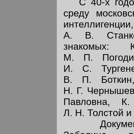
С 40-х годов
среду московс
интеллиге
А. В. Станк
знакомых: 
М. П. Погоди
И. С. Турген
В. П. Боткин
Н. Г. Чернышев
Павловна, К.
Л. Н. Толстой и
Документа