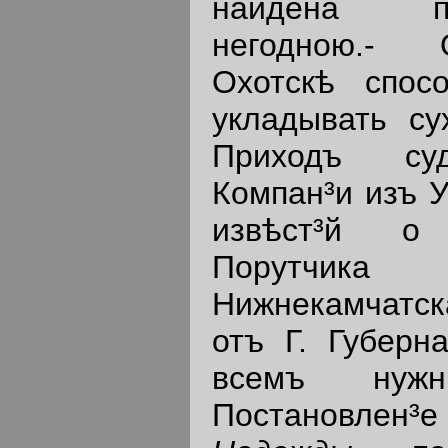
найдена п
негодною.- 
Охотскѣ спос
укладывать су
Приходъ суд
Компан³и изъ У
извѣст³й
Порутчика
Нижнекамчатск
отъ Г. Губерн
всемъ нужны
Постановл