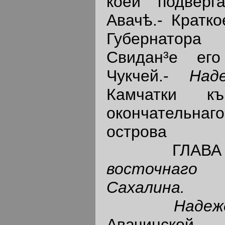
коей подвер
Авачѣ.- Кратко
Губернатора
Свидан³е ег
Чукчей.-
Над
Камчатки к
окончательн
острова
ГЛАВА
восточнаго
Сахалина.
Надеж
Авачинской 