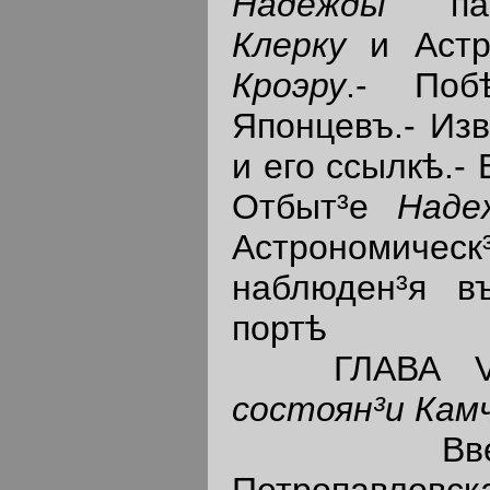
Надежды
памя
Клерку
и Аст
Кроэру
.- Поб
Японцевъ.- Из
и его ссылкѣ.-
Отбыт³е
Наде
Астрономич
наблюден³я в
портѣ
ГЛАВА VI
состоян³и Кам
Введен³е
Петропавло