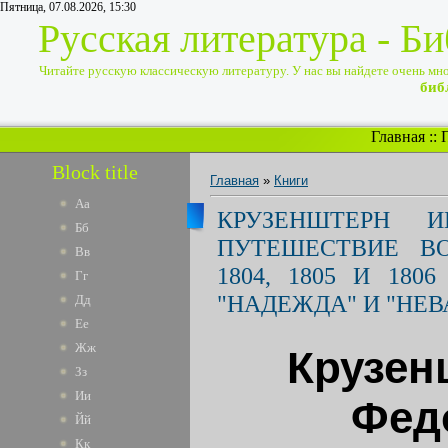
Пятница, 07.08.2026, 15:30
Русская литература - Б
Читайте русскую классическую литературу. У нас вы найдете очень много
биб
Главная
::
Block title
Главная
»
Книги
Аа
КРУЗЕНШТЕРН 
Бб
ПУТЕШЕСТВИЕ ВО
Вв
1804, 1805 И 180
Гг
"НАДЕЖДА" И "НЕВА
Дд
Ее
Жж
Крузен
Зз
Ии
Фед
Йй
Кк