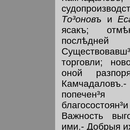
судопроизвод
То³оновъ
и
Ес
ясакъ; отм
послѣдне
Существовавш
торговли; нов
оной разпор
Камчадаловъ
попечен³я
благосостоя
Важность выг
ими.- Добрыя и