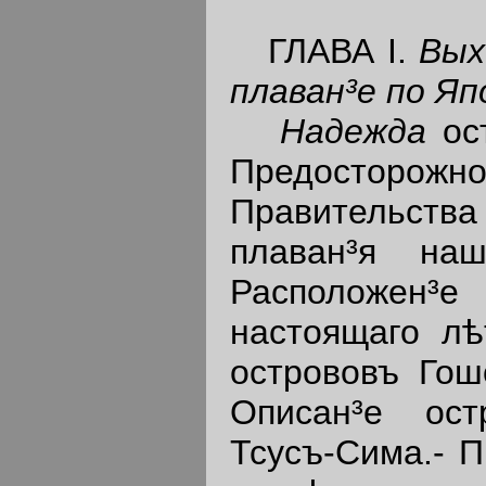
ГЛАВА I.
Вых
плаван³е по Яп
Надежда
ост
Предосторож
Правительст
плаван³я наш
Расположен
настоящаго лѣ
острововъ Гош
Описан³е ос
Тсусъ-Сима.- П