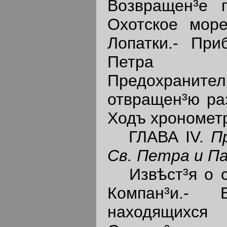
Возвращен³е 
Охотское море
Лопатки.- При
Петра 
Предохрани
отвращен³ю раз
Ходъ хрономет
ГЛАВА IV.
П
Св. Петра и Па
Извѣст³я о с
Компан³и.- 
находящихся 