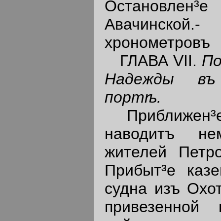
Остановлен³е
Авачинской.
хронометровъ
ГЛАВА VII.
По
Надежды въ 
портѣ.
Приближен³
наводитъ не
жителей Петро
Прибыт³е казе
судна изъ Охот
привезенной