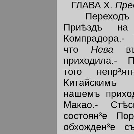
ГЛАВА X.
Пре
Переход
Приѣздъ на 
Компрадора.- 
что
Нева
въ
приходила.- 
того непр³ят
Китайскимъ
нашемъ прихо
Макао.- Стѣ
состоян³е Пор
обхожден³е с