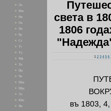
Путешес
Лл
Мм
света в 18
Нн
Оо
1806 года
Пп
Рр
"Надежда"
Сс
Тт
Уу
1
2
3
4
5
6
Фф
Хх
Цц
Чч
ПУТ
Шш
Щщ
ВОКР
Ээ
Юю
въ 1803, 4,
Яя