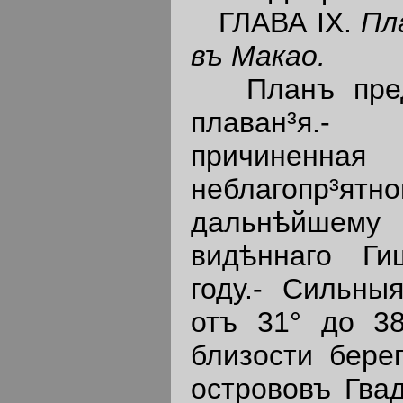
ГЛАВА IX.
Пл
въ Макао.
Планъ предс
плаван³я.-
причиненная
неблагопр³я
дальнѣйшему
видѣннаго Г
году.- Сильны
отъ 31° до 38
близости берег
острововъ Гва