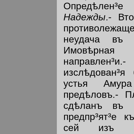
Опредѣлен³е
Надежды
.- Вт
противолежащем
неудача въ у
Имовѣрная
направлен³и
изслѣдован³я 
устья Амура
предѣловъ.- 
сдѣланъ въ Н
предпр³ят³е к
сей изъ Уд