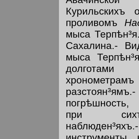
Курильскихъ о
проливомъ
На
мыса Терпѣн³я.
Сахалина.- Ви
мыса Терпѣн³я
долготами 
хронометра
разстоян³я
погрѣшность,
при сихъ
наблюден³я
инструменты 