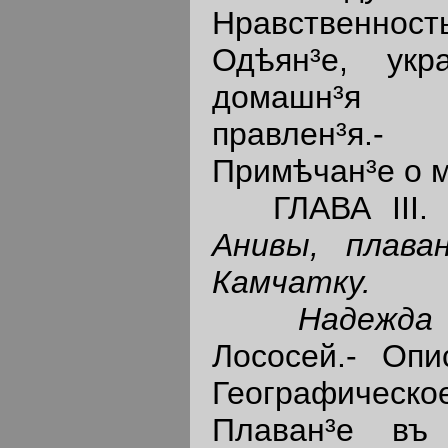
Нравственн
Одѣян³е, ук
домашн³я 
правлен³я.-
Примѣчан³е о 
ГЛАВА III
Анивы, плава
Камчатку.
Надежда
Лососей.- Опи
Географическо
Плаван³е въ 