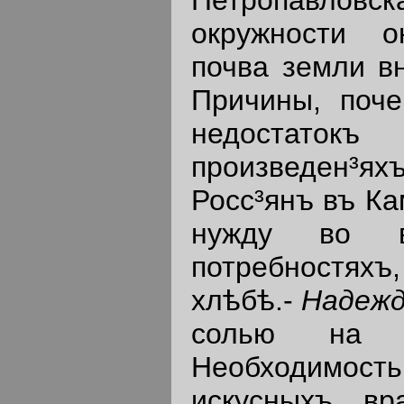
окружности о
почва земли вн
Причины, поч
недостатокъ
произведен³я
Росс³янъ въ Ка
нужду во в
потребностях
хлѣбѣ.-
Надеж
солью на н
Необходимо
искусныхъ вр