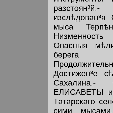
разстоян³й
изслѣдован³я
мыса Терпѣ
Низменность 
Опасныя мѣл
берега р
Продолжите
Достижен³е сѣ
Сахалина.- 
ЕЛИСАВЕТЫ и 
Татарскаго сел
сими мысами