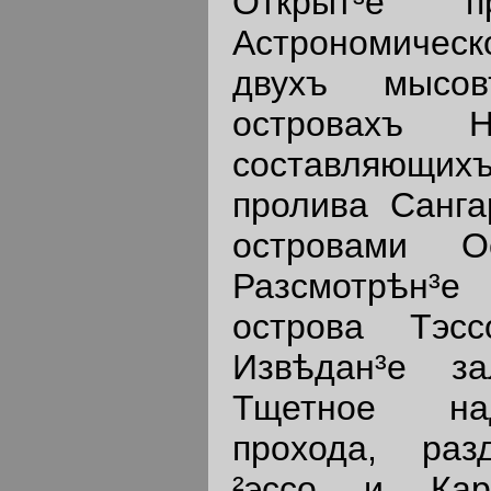
Открыт³е пр
Астрономиче
двухъ мысо
островахъ 
составляющи
пролива Санга
островами О
Разсмотрѣн³е
острова Тэс
Извѣдан³е 
Тщетное над
прохода, раз
²эссо и Кар