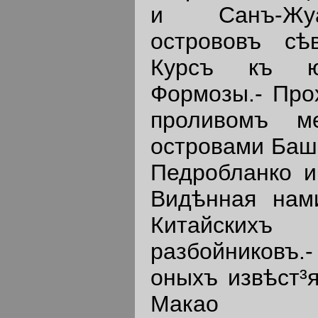
и Санъ-Жуа
острововъ сѣ
Курсъ къ юж
Формозы.- Про
проливомъ м
островами Баши
Педробланко и 
Видѣнная нам
Китайски
разбойников
оныхъ извѣст³я
Макао