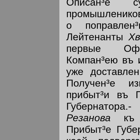
Описан³е
промышлеников
о поправлен³
Лейтенанты
Х
первые Офи
Компан³ею въ и
уже доставлен
Получен³е и
прибыт³и въ П
Губернатора.-
Резанова
къ о
Прибыт³е Губер