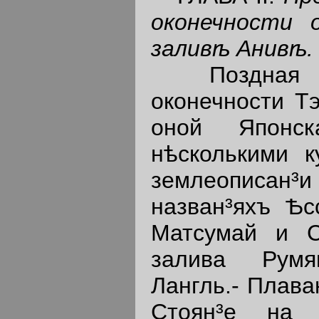
оконечности 
заливѣ Анивѣ.
Поздная ве
оконечности Тэ
оной Японс
нѣсколькими к
землеописан
назван³яхъ Ѣсс
Матсумай и С
залива Румя
Лангль.- Плава
Стоян³е на 