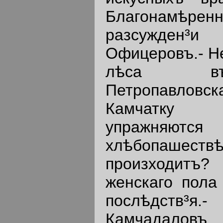
Благонамѣре
разсужден
Офицеровъ.- Не
лѣса въ
Петропавловск
Камчатку
упражняю
хлѣбопашест
произходитъ?
женскаго пола
послѣдств
Камчадалов