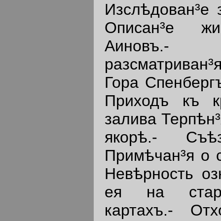
Изслѣдован³е 
Описан³е ж
Аиновъ.-
разсматриван³
Гора Спенбергъ
Приходъ къ к
залива Терпѣн³
якорѣ.- Съѣ
Примѣчан³я о с
Невѣрность оз
ея на стары
картахъ.- О