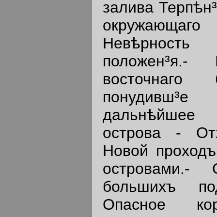
залива Терпѣн³
окружающаго 
Невѣрность 
положен³я.-
восточнаго 
понудивш³е
дальнѣйшее 
острова - От
Новой проходъ
островами.- 
большихъ по
Опасное кор