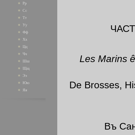
Рр
Сс
Тт
Уу
ЧАСТ
Фф
Хх
Цц
Чч
Les Marins ê
Шш
Щщ
Ээ
De Brosses, His
Юю
Яя
Въ Сан