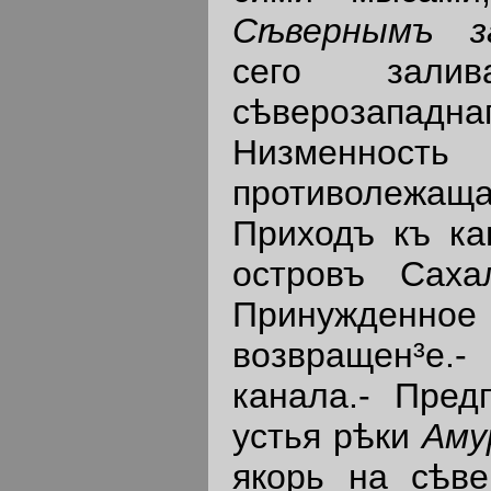
Сѣвернымъ з
сего залива
сѣверозападнаг
Низменность 
противолежаща
Приходъ къ ка
островъ Саха
Принужде
возвращен³е.-
канала.- Пред
устья рѣки
Аму
якорь на сѣве