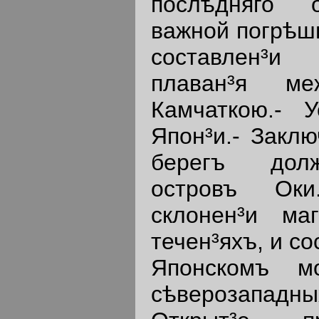
послѣдняго о
важной погрѣшн
составлен³и
плаван³я м
Камчаткою.- У
Япон³и.- Заклю
берегъ долж
островъ Оки
склонен³и ма
течен³яхъ, и с
Японскомъ мо
сѣверозападных