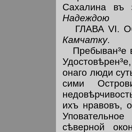
Сахалина въ 
Надеждою
ГЛАВА VI. Об
Камчатку
.
Пребыван³е 
Удостовѣрен³
онаго люди сут
сими Остров
недовѣрчивость
ихъ нравовъ, 
Уповательное
сѣверной окон