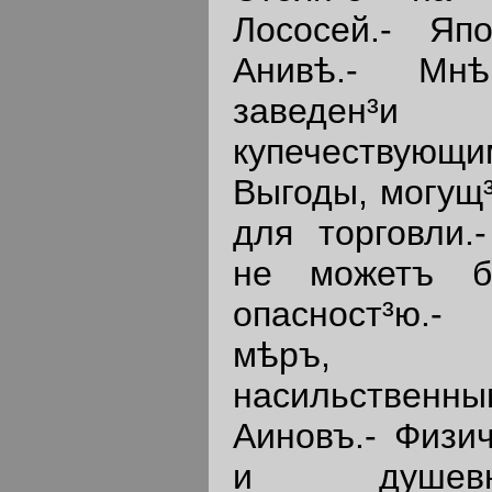
Лососей.- Яп
Анивѣ.- Мн
заведен³и
купечествующ
Выгоды, могущ³
для торговли.
не можетъ б
опасност³ю.-
мѣръ, 
насильствен
Аиновъ.- Физич
и душевн