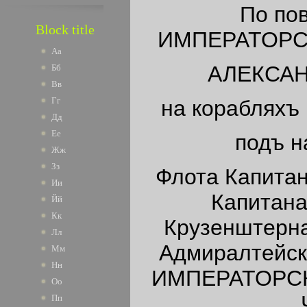
По по
Block title
ИМПЕРАТОРС
Аа
АЛЕКСАН
Бб
Вв
Гг
на кораблях
Дд
Ее
подъ н
Жж
Зз
Флота Капитан
Ии
Капитана
Йй
Кк
Крузенштерна
Лл
Адмиралтейск
Мм
Нн
ИМПЕРАТОРСК
Оо
Пп