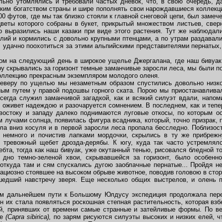
льно утомлялись и требовали частых дневок, что, в свою очередь, д
ским богатством страны и шире пополнять свои нарождавшиеся коллекц
00 футов, где мы так близко стояли к главной снеговой цепи, был замеч
цветы которого собраны в букет, прикрытый множеством листьев, све
но выразились наши казаки при виде этого растения. Тут же наблюда
лий и кормились с довольно крупными птенцами, а по утрам раздавалис
, удачно поохотиться за этими альпийскими представителями пернатых,
дом на следующий день в широкое ущелье Джергалана, где наш бивуак
еру скрывались за горизонт темные заманчивые заросли леса, мы были 
коллекцию прекрасным экземпляром молодого оленя.
веру по ущелью мы незаметным образом спустились довольно низко
ым путем у правой подошвы горного ската. Порою мы приостанавливал
сегда служил заманчивой загадкой, как и всякий силуэт вдали, напом
 оживет надеждою и разочаруется сомнением. В последнем, как и тепе
востоку и западу далеко поднимаются луговые откосы, по которым о
 лучами солнца, появилась фигура всадника, который, точно призрак, 
ла вниз косуля и в
первой заросли леса пропала бесследно. Поблизо
ав немного и почистив лапками мордочки, скрылись в ту же прибреж
 тревожный щебет дрозда-дерябы. К югу, куда так часто устремлялс
бта, тогда как наш бивуак, уже окутанный тенью, рисовался бледной т
 дно темно-зеленой хвои, скрывавшейся за горизонт, было особенно
, откуда там и сям спускались дугою заоблачные пернатые... Пройдя н
грациозно стоявшее на высоком обрыве животное, поводив головою в стор
едший навстречу зверя. Еще несколько общих выстрелов, и олень п
ем дальнейшем пути к Большому Юлдусу экспедиция продолжала перес
н их стала появляться роскошная степная растительность, которая вз
й, принявших от времени самые странные и затейливые формы. По ве
ке
(Capra sibirica),
по зарям рисуются силуэты высоких и низких елей, ч