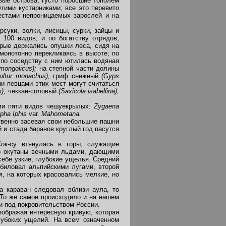
вые острова, густо поросшие тополем
угими кустарниками; все это перевито
естами непроницаемых зарослей и на
суки, волки, лисицы, сурки, зайцы и
100 видов, и по богатству отрядов,
орые держались опушки леса, сидя на
монотонно перекликаясь в высоте; по
по соседству с ним ютилась водяная
mongolicus);
на степной части долины
ultur monachus),
гриф снежный
(Gyps
и певцами этих мест могут считаться
s),
чеккан-соловый
(Sax
icola isabellina),
ми пяти видов чешуекрылых:
Zygaena
pha Iphis
var.
Mahometana.
венно засевая свои небольшие пашни
и стада баранов круглый год пасутся
Кок-су втянулась в горы, служащие
ор окутаны вечными льдами, дающими
себе узкие, глубокие ущелья. Средний
биловал альпийскими лугами, второй
, на которых красовались мелкие, но
 караван следовал вблизи аула, то
 То же самое происходило и на нашем
и под покровительством России.
зображая интересную кривую, которая
глубоких ущелий. На всем означенном