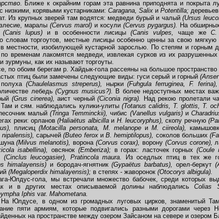
арство
. Ближе к окрайним горам эта равнина приподнята и покрыта 
с низкими, корявыми кустарниками:
Caragana, Salix
и
Potentilla;
деревьев
 Из крупных зверей там водятся: медведи бурый и чалый
(Ursus l
euco
езлесие, маралы
(Cervus marol)
и косули
(Cervus pygargus).
На обширных
и
(Canis lupus)
и в особенности лисицы
(Canis vulpes,
чаще же
С.
о словам торгоутов, местные лисицы особенно ценны за свою мягкую
т в местности, изобилующей кустарной зарослью. По степям и горным 
 по временам лакомятся медведи, извлекая сурков из их разрушенных
и зурмуны, как их называют торгоуты.
по обоим берегам р. Хайдык-гола рассеяны на большое пространство к
стых птиц были замечены следующие виды: гуси серый и горный
(Anser
,
полуха
(Chaulelasmus streperus),
нырки
(Fuhgula ferruginea, F. ferina)
оличестве лебедь
(C
ygnus
mu
sicus?).
В более недоступных местах важ
ерый
(Grus cinerea),
аист черный
(Ciconia nigra).
Над рекою пролетали ч
.
Там и сям. наблюдались кулики-улиты
(Totanus calidris, T. glottis, T.
oc
песочник малый
(Tringa Temminckii),
чибис
(Vanellus vulgaris)
и
Charadri
егах реки: орланов
(Haliaëtus albicilla
и
H. leucoryphus),
скопу речную
(Pa
cus),
плисиц
(Motacilla personata, M. melanope
и
M. ciireola),
камышов
 nipalensis),
сарычей
(Buteo ferox
и
В.
hemiptilopus),
соколов больших
(Fa
ршуна
(Milvus melanotis),
ворона
(Corvus corax),
ворону
(Corvus corone),
л
icola isabellina),
овсянок
(Emberiza);
в горах: ласточек горных
(Coule 
ку
(Cinclus leucogasier), Pratincola maura.
Из оседлых птиц в тех же г
s himalayensis)
и бородач-ягнятник
(Gypaëtus barbatus),
орел-беркут
(
кий
(Megaloperdix himalayensis);
в степях - жаворонок
(Otocorys albigula).
а-Юлдус-гола, мы встречали множество бабочек, среди которых в
так и в других местах описываемой долины наблюдались
Colias 
ympha Iphis
var.
Mahometana.
 На Юлдусе, в одном из громадных луговых цирков, знаменитый Та
дание пяти армиям, которые подвигались разными дорогами через 
айденных на пространстве между озером Зайсаном на севере и озером 