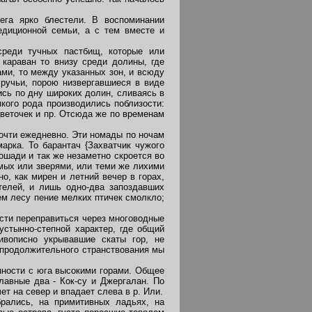
ега ярко блестели. В воспоминании
едиционной семьи, а с тем вместе и
среди тучных пастбищ, которые или
караван то внизу среди долины, где
ми, то между указанных зон, и всюду
ручьи, порою низвергавшиеся в виде
ись по дну широких долин, сливаясь в
кого рода производились поблизости:
веточек и пр. Отсюда же по временам
очти ежедневно. Эти номады по ночам
арка. То барантач {Захватчик чужого
лошади и так же незаметно скроется во
имых или зверями, или теми же лихими
о, как мирен и летний вечер в горах,
телей, и лишь одно-два запоздавших
ем лесу пение мелких птичек смолкло;
сти переправиться через многоводные
устынно-степной характер, где общий
вописно укрывавшие скаты гор, не
о продолжительного странствования мы
енности с юга высокими горами. Общее
лавные два - Кок-су и Джергалан. По
т на север и впадает слева в р. Или.
рались, на примитивных ладьях, на