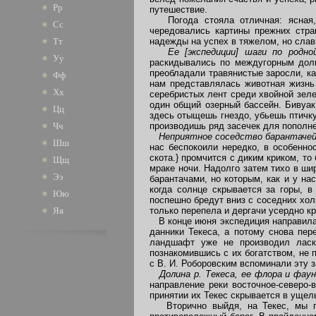
Рр
путешествие.
Погода стояла отличная: ясная, т
Сс
чередовались картины прежних стра
надежды на успех в тяжелом, но слав
Тт
Ее [экспедиции] шаги по родн
Уу
раскидывались по междугорным доли
преобладали травянистые заросли, к
Фф
нам представлялась животная жизнь
Хх
серебристых лент среди хвойной зеле
один общий озерный бассейн. Бивуак
Цц
здесь отыщешь гнездо, убьешь птичк
производишь ряд засечек для пополне
Чч
Неприятное соседство барантаче
Шш
нас беспокоили нередко, в особенно
скота.} промчится с диким криком, то
Щщ
мраке ночи. Надолго затем тихо в ши
Ээ
барантачами, но которым, как и у на
когда солнце скрывается за горы, 
Юю
поспешно бредут вниз с соседних хол
только перепела и дергачи усердно к
Яя
В конце июня экспедиция направилас
данники Текеса, а потому снова пер
ландшафт уже не производил ласк
познакомившись с их богатством, не 
с В. И. Роборовским вспоминали эту 
Долина р. Текеса, ее флора и фау
направление реки восточное-северо-
принятии их Текес скрывается в ущель
Вторично выйдя, на Текес, мы про