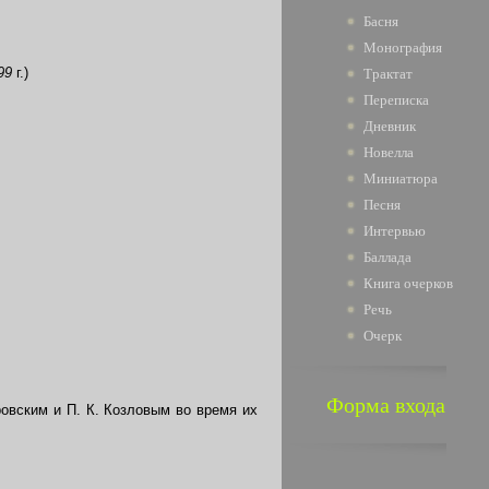
Басня
Монография
899
г.)
Трактат
Переписка
Дневник
Новелла
Миниатюра
Песня
Интервью
Баллада
Книга очерков
Речь
Очерк
Форма входа
овским и П. К. Козловым во время их