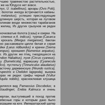
лучшею травянистою растительностью,
 же на Юлдусе нет вовсе.
nyx, U
.
isabellinus),
архары
(Ovis Polii),
 болотах иногда встречаются кабаны.
melanotus),
успешно преследующие
 длинную шерсть, которая на луговом
долинам везде множество тарабаганов
 жилищ. Из других грызунов не редки
очковатые болота (сазы) и озерки. На
 cinereus
и
A. indicus),
турпан
(Casarca
,
крохаль
(Mergus merganser),
баклан
но расхаживали цапли белая и серая
айки
(Larus ridibundus)
и крачки
(Sierna
hropus),
кроншнеп
(Numenius arquatus),
us.
Из других же птиц, гнездящихся на
ndion Haliaёtus),
луня
(Circus cyaneus),
ку
(Dumeticola),
варакушку
(Cyanecula
lco),
пустельгу
(Т
innunculus alaudarius)
асточку деревенскую
(Hirundo rustica),
rupestris
и
Chelidon lagopoda),
вьюрка
орах не редки: грифы черный
(Vultur
Aquila
nobilis),
красноклювая клушица
ыделялся вид
Parnass
ius Discobolus;
в
Staudingeri, Erebia Kalmuca
и очень
мерлан, выступивший в поход против
Небесные горы и которым дано было
Баграшем на юге. Императорский шатер