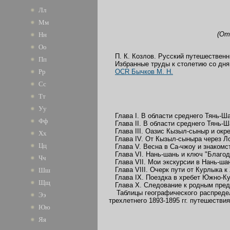
Лл
Мм
(От
Нн
Оо
П. К. Козлов. Русский путешественн
Пп
Избранные труды к столетию со дня 
OCR Бычков М. Н.
Рр
Сс
Тт
Уу
Глава I. В области среднего Тянь-Ш
Фф
Глава II. В области среднего Тянь-Ш
Глава III. Оазис Кызыл-сыныр и окр
Хх
Глава IV. От Кызыл-сыныра через Ло
Цц
Глава V. Весна в Са-чжоу и знакомс
Глава VI. Нань-шань и ключ "Благод
Чч
Глава VII. Мои экскурсии в Нань-ша
Глава VIII. Очерк пути от Курлыка к
Шш
Глава IX. Поездка в хребет Южно-Ку
Щщ
Глава X. Следование к родным пре
Таблицы географического распределе
Ээ
трехлетнего 1893-1895 гг. путешестви
Юю
Яя