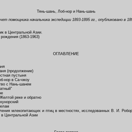
Тянь-шань, Лоб-нор и Нань-шань
чет помощника начальника экспедиции 1893
-
1895 гг., опубликовано в 1
ик в Центральной Азии.
рождения (1863-1963)
ОГЛАВЛЕНИЕ
аня
аня (продолжение)
естная пустыня
б-нор в Са-чжоу
тво с Нань-шанем
атный"
не
 Желтой реке и обратно
кунорский
делам
ния млекопитающих и птиц в местностях, исследованных В. И. Робор
я в Центральной Азии