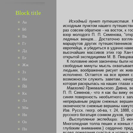
Block title
Исходный пункт путешествия
. 
Аа
исходным пунктом нашего путешествия
Бб
раз совсем обратное - на восток, к 
взор молодого П. П. Семенова, "от
Вв
ледяных венцов... Достаточно взгля
маршрутов других путешественников 
Гг
европейца, и убедиться в удачно нам
Дд
высочайших массивов этих гор Хан-т
открытой экспедициями М. В. Певцова
Ее
К половине июня закончены были на 
Жж
свободные минуты мысль охватывает 
людьми, воображение рисует их живы
Зз
исполнено. Остается на все время 
возможности служить заветам, начер
Ии
которая раскрылась на наших глазах 
Йй
Мавзолей Пржевальского
. Дивна, 
П. П. Семенов,- что я как бы вижу 
Кк
синяя поверхность необъятного к за
Лл
непрерывным рядом снежных вершин. 
оконечности снежные вершины кажутс
Мм
Изв. Русск. геогр. об-ва, т. 24, 1888, с
русского богатыря сонмом духов, при
Нн
Выступление экспедиции
. 15 ию
Оо
Многолюдная толпа пеших и конных п
глубоким вниманием.} сердечно пре
Пп
вслед пожелания счастья и успеха, р