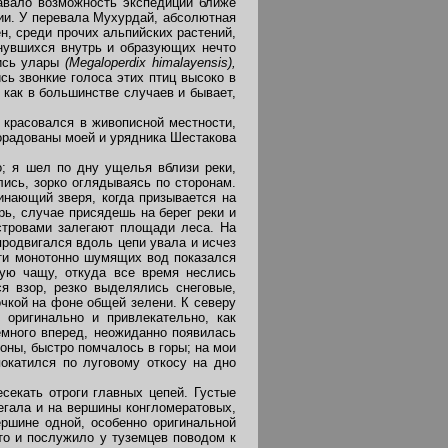
авало возможность экспедиции ближе
ии. У перевала Мухурдай, абсолютная
ен, среди прочих альпийских растений,
рнувшихся внутрь и образующих нечто
лись улары
(Megaloperdix himalayensis),
ь звонкие голоса этих птиц высоко в
 как в большинстве случаев и бывает,
 красовался в живописной местности,
порадованы моей и урядника Шестакова
; я шел по дну ущелья вблизи реки,
ись, зорко оглядываясь по сторонам.
инающий зверя, когда призывается на
рь, случае присядешь на берег реки и
стровами залегают площади леса. На
продвигался вдоль цепи увала и исчез
сти монотонно шумящих вод показался
ную чащу, откуда все время неслись
я взор, резко выделялись снеговые,
очкой на фоне общей зелени. К северу
 оригинально и привлекательно, как
емного вперед, неожиданно появилась
оны, быстро помчалось в горы; на мои
окатился по луговому откосу на дно
екать отроги главных цепей. Густые
бегала и на вершины конгломератовых,
ршине одной, особенно оригинальной
то и послужило у туземцев поводом к