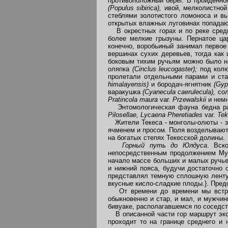
противоположный берег. В пройденно
(Populus sibirica),
ивой, мелколистной
стеблями золотистого ломоноса и в
открытых влажных луговинах попадают
В окрестных горах и по реке среди 
более мелкие грызуны. Пернатое ца
конечно, воробьиный занимал первое
вершинах сухих деревьев, тогда ка
боковым тихим ручьям можно было 
оляпка
(Cinclus leucogaster);
под кол
пролетали отдельными парами и с
himalayensis)
и бородач-ягнятник
(Gyp
варакушка
(Cyane
cula caerulecula)
,
со
Pratincola maura
var.
Przewalskii
и немн
Энтомологическая фауна бедна раз
Pilosellae, Lycaena Pheretiades
var.
Tek
Жители Текеса - монголы-олюты - з
ячменем и просом. Поля возделывают
на богатых степях Текесской долины.
Горный путь до Юлдуса
. Вск
непосредственным продолжением Муз
начало массе больших и малых ручьев
и нижний пояса, будучи достаточно
представлял темную сплошную ленту 
вкусные кисло-сладкие плоды.}. Предс
От времени до времени мы встреча
обыкновенно и стар, и мал, и мужчи
бивуаке, располагавшемся по соседст
В описанной части гор маршрут эксп
проходит то на границе среднего и 