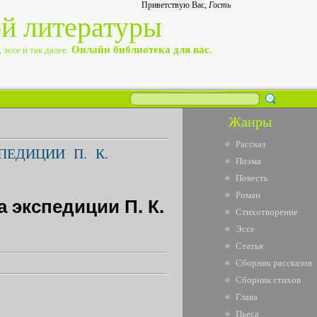
Приветствую Вас
,
Гость
ой литературы
Онлайн библиотека для вас.
эссе и так далее.
Жанры
Рассказ
ЕДИЦИИ П. К.
Поэма
Повесть
Роман
 экспедиции П. К.
Стихотворение
Эссе
Статья
Сборник рассказов
Сборник стихов
Глава
Пьеса