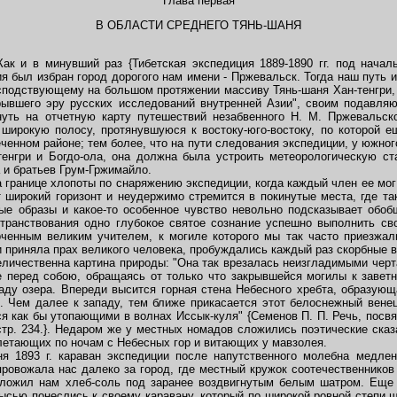
Глава первая
В ОБЛАСТИ СРЕДНЕГО ТЯНЬ-ШАНЯ
Как и в минувший раз {Тибетская экспедиция 1889-1890 гг. под начал
 был избран город дорогого нам имени - Пржевальск. Тогда наш путь и
господствующему на большом протяжении массиву Тянь-шаня Хан-тенгри,
крывшего эру русских исследований внутренней Азии", своим подавл
нуть на отчетную карту путешествий незабвенного H. M. Пржевальск
широкую полосу, протянувшуюся к востоку-юго-востоку, по которой е
еченном районе; тем более, что на пути следования экспедиции, у южног
енгри и Богдо-ола, она должна была устроить метеорологическую ст
 и братьев Грум-Гржимайло.
границе хлопоты по снаряжению экспедиции, когда каждый член ее мог
широкий горизонт и неудержимо стремится в покинутые места, где та
е образы и какое-то особенное чувство невольно подсказывает обоб
странствования одно глубокое святое сознание успешно выполнить с
ченным великим учителем, к могиле которого мы так часто приезжал
и приняла прах великого человека, пробуждались каждый раз скорбные
величественна картина природы: "Она так врезалась неизгладимыми черт
ее перед собою, обращаясь от только что закрывшейся могилы к завет
паду озера. Впереди высится горная стена Небесного хребта, образующ
Чем далее к западу, тем ближе прикасается этот белоснежный венец 
я как бы утопающими в волнах Иссык-куля" {Семенов П. П. Речь, посвя
тр. 234.}.
Недаром же у местных номадов сложились поэтические сказ
летающих по ночам с Небесных гор и витающих у мавзолея.
ня 1893 г. караван экспедиции после напутственного молебна медле
ровожала нас далеко за город, где местный кружок соотечественников 
дложил нам хлеб-соль под заранее воздвигнутым белым шатром. Еще 
ысью понеслись к своему каравану, который по широкой ровной степи 