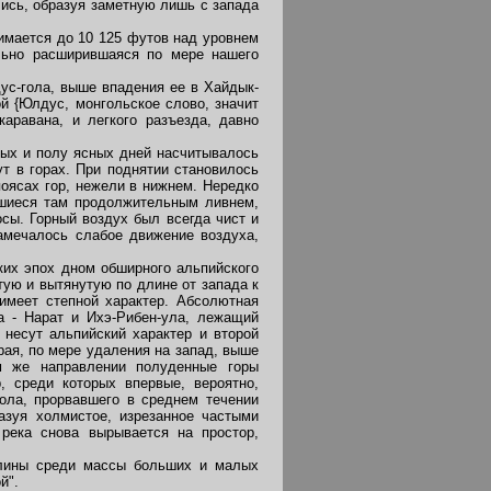
ились, образуя заметную лишь с запада
имается до 10 125 футов над уровнем
льно расширившаяся по мере нашего
ус-гола, выше впадения ее в Хайдык-
й {Юлдус, монгольское слово, значит
аравана, и легкого разъезда, давно
ых и полу ясных дней насчитывалось
т в горах. При поднятии становилось
оясах гор, нежели в нижнем. Нередко
вшиеся там продолжительным ливнем,
сы. Горный воздух был всегда чист и
амечалось слабое движение воздуха,
ких эпох дном обширного альпийского
ую и вытянутую по длине от запада к
имеет степной характер. Абсолютная
а - Нарат и Ихэ-Рибен-ула, лежащий
 несут альпийский характер и второй
рая, по мере удаления на запад, выше
м же направлении полуденные горы
, среди которых впервые, вероятно,
гола, прорвавшего в среднем течении
азуя холмистое, изрезанное частыми
река снова вырывается на простор,
лины среди массы больших и малых
й".