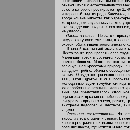
протяжении караванные животные си
ознакомиться с естественноисториче
высота которого простирается до 11 4
интересный вид из рода
Saussurea,
вроде кочана капусты, как характер
которые днем спускались на дно уще
скалах, где они ночуют. К сожалению
не удалось.
Охота на оленя
. Но зато с прихо
откуда к югу блестели льды, а к сев
охотой, обогатившей зоологическую 
В своей охотничьей экскурсии к се
Шестаков же пробирался более трудн
Малейший треск в соседних кустах в
помощь бинокль. Много раз охотник и
залюбуешься красотами природы. К 
западном гребне, обильно освещенном
за ним. Оттуда же грациозно попрыга
заяц, затем другой, и оба, попрыг
мелодичные звуки голубой синицы и
куполообразные вершины главного хре
вниз, где представлялось сплошное
одинаково и ярко-синее небо вверху
фигура благородного зверя; робкое, 
выстрелы подоспел и Шестаков, выш
ущелья.
Оригинальная местность
. На вс
заросли леса отошли к северу. Взаме
характерно размытых возвышенносте
возвышенности, где ютится много тэ