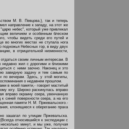
ьством М. В. Певцова.}, так и теперь
мел направление к западу, на этот же
 "царю небес", который уже привлекал
яющим величием и особенным блеском
ого, чтобы видеть среди его путей и
ще во многих местах не ступала нога
о подножья Небесных гор, в виду двух
анцию, в отрицательной низменности,
 отдаться своим личным интересам. В
к недавно жил с дорогими и близкими
щиться с ними заочно. Наконец и это
вою завидную задачу и тем самым по
и по вечерам. Здесь, у этой могилы,
 воспоминания о недавнем прошлом.
ами в моей памяти,- говорит маститый
ному югу. Широко раскинулась вправо
ая вправо окраину озера, увенчанную
к синей поверхности озера, а на его
щенная памяти Н. М. Пржевальского.-
ания, клонящиеся к обереганию праха
нно зашагал по улицам Пржевальска.
{Всегда относившийся к экспедиции с
несколько минут, и мы уже, получая
шагал особенно успешно. Так началось