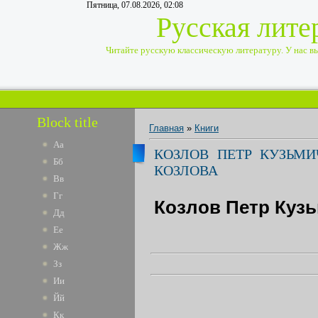
Пятница, 07.08.2026, 02:08
Русская лите
Читайте русскую классическую литературу. У нас вы 
Block title
Главная
»
Книги
Аа
КОЗЛОВ ПЕТР КУЗЬМИ
Бб
КОЗЛОВА
Вв
Гг
Козлов Петр Кузь
Дд
Ее
Жж
Зз
Ии
Йй
Кк