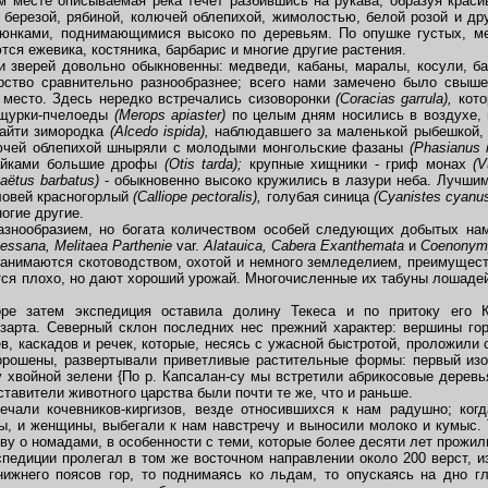
м месте описываемая река течет разбившись на рукава, образуя краси
 березой, рябиной, колючей облепихой, жимолостью, белой розой и др
ьюнками, поднимающимися высоко по деревьям. По опушке густых, м
ся ежевика, костяника, барбарис и многие другие растения.
зверей довольно обыкновенны: медведи, кабаны, маралы, косули, бар
рство сравнительно разнообразнее; всего нами замечено было свыше 
 место. Здесь нередко встречались сизоворонки
(Coracias garrula),
кот
к щурки-пчелоеды
(Merops
apiaster)
по целым дням носились в воздухе, 
найти зимородка
(Alcedo ispida),
наблюдавшего за маленькой рыбешкой, 
ючей облепихой шныряли с молодыми монгольские фазаны
(Phasianus 
тайками большие дрофы
(Otis tarda);
крупные хищники - гриф монах
(V
aëtus barbatus)
- обыкновенно высоко кружились в лазури неба. Лучшим
ловей красногорлый
(Calliope pectoralis),
голубая синица
(Cyanistes cyanu
огие другие.
нообразием, но богата количеством особей следующих добытых на
essana, Melitaea
Parthenie
var.
Alatauica, Cabera Exanthemata
и
Coenonym
анимаются скотоводством, охотой и немного земледелием, преимущест
ся плохо, но дают хороший урожай. Многочисленные их табуны лошадей 
оре затем экспедиция оставила долину Текеса и по притоку его 
арта. Северный склон последних нес прежний характер: вершины г
, каскадов и речек, которые, несясь с ужасной быстротой, проложили 
 орошены, развертывали приветливые растительные формы: первый изо
хвойной зелени {По р. Капсалан-су мы встретили абрикосовые деревья
тавители животного царства были почти те же, что и раньше.
ли кочевников-киргизов, везде относившихся к нам радушно; когда
ны, и женщины, выбегали к нам навстречу и выносили молоко и кумыс.
ву о номадами, в особенности с теми, которые более десяти лет прожил
едиции пролегал в том же восточном направлении около 200 верст, и
нижнего поясов гор, то поднимаясь ко льдам, то опускаясь на дно 