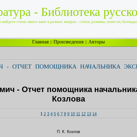
ратура - Библиотека русск
найдете очень много книг в разных жанрах - стихи, романы, повести, баллады, 
Главная
::
Произведения
::
Авторы
Ч - ОТЧЕТ ПОМОЩНИКА НАЧАЛЬНИКА ЭКСП
мич - Отчет помощника начальника
Козлова
1
2
3
4
5
6
7
8
9
10
11
12
13
14
П. К. Козлов