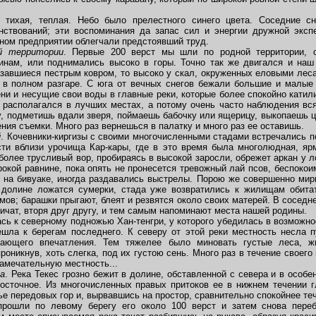
ихая, теплая. Небо было прелестного синего цвета. Соседние сн
нствований; эти воспоминания да запас сил и энергии дружной эксп
ном предприятии облегчали предстоявший труд.
ой территории
. Первые 200 верст мы шли по родной территории, 
нам, или поднимались высоко в горы. Точно так же двигался и наш 
азавшиеся пестрым ковром, то высоко у скал, окруженных еловыми леса
 в полном разгаре. С юга от вечных снегов бежали большие и малые 
ни и несущие свои воды в главные реки, которые более спокойно катил
 располагался в лучших местах, а потому очень часто наблюдения вся
у, подметишь вдали зверя, поймаешь бабочку или ящерицу, выкопаешь ц
ния съемки. Много раз вернешься в палатку и много раз ее оставишь.
й
. Кочевники-киргизы с своими многочисленными стадами встречались п
сти вблизи урочища Кар-кары, где в это время была многолюдная, ярм
 более трусливый вор, пробираясь в высокой заросли, обрежет аркан у 
рокой равнине, пока опять не пронесется тревожный лай псов, беспоко
с на бивуаке, иногда раздавались выстрелы. Порою же совершенно мирн
в долине ложатся сумерки, стада уже возвратились к жилищам обита
мов; барашки прыгают, блеят и резвятся около своих матерей. В соседн
ричат, вторя друг другу, и тем самым напоминают места нашей родины.
ь к северному подножью Хан-тенгри, у которого убедилась в возможно
ешла к берегам последнего. К северу от этой реки местность несла п
ающего впечатления. Тем тяжелее было миновать густые леса, жи
проникнув, хоть слегка, под их густою сень. Много раз в течение своег
замечательную местность...
на
. Река Текес грозно бежит в долине, обставленной с севера и в особ
восточное. Из многочисленных правых притоков ее в нижнем течении г
е передовых гор и, вырвавшись на простор, сравнительно спокойнее тече
шли по левому берегу его около 100 верст и затем снова переб