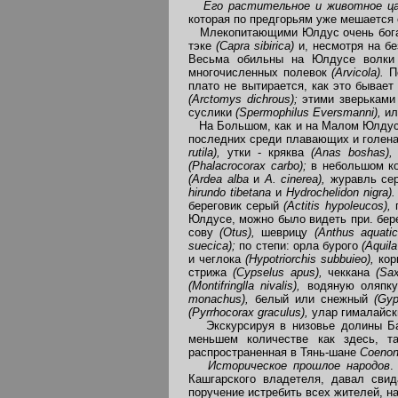
Его растительное и животное ц
которая по предгорьям уже мешается 
Млекопитающими Юлдус очень богат.
тэке
(Capra sibirica)
и, несмотря на б
Весьма обильны на Юлдусе волк
многочисленных полевок
(Arvicola).
П
плато не вытирается, как это бывае
(Arctomys dichrous);
этими зверьками
суслики
(Spermophilus Eversmanni),
ил
На Большом, как и на Малом Юлдусе, 
последних среди плавающих и голена
rutila),
утки - кряква
(Anas boshas)
(Phalacrocorax carbo);
в небольшом к
(Ardea alba
и
A. cinerea),
журавль с
hirundo tibetana
и
Hydroch
elidon nigra)
береговик серый
(Actitis hypoleucos),
Юлдусе, можно было видеть при. бер
сову
(Otus),
шеврицу
(Anthus aquati
suecica);
по степи: орла бурого
(Aquila
и чеглока
(Hypotriorchis subbuieo),
ко
стрижа
(Cypselus apus),
чеккана
(Sax
(
Montifringlla nivalis),
водяную оляп
monachus),
белый или снежный
(Gyp
(Pyrrhocorax graculus),
улар гималайс
Экскурсируя в низовье долины Баг
меньшем количестве как здесь, 
распространенная в Тянь-шане
Coenon
Ис
торическое
прошлое
народов
.
Кашгарского владетеля, давал сви
поручение истребить всех жителей, н