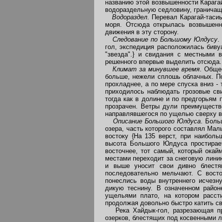
названию этой возвышенности Карагай-
водораздельную седловину, граничащ
Водораздел
. Перевал Карагай-таси
моря. Отсюда открылась возвышенн
движения в эту сторону.
Следование по Большому Юлдусу
.
гол, экспедиция расположилась биву
"звезда".} и свидания с местными 
решенного впервые выделить отсюда.
Климат за минувшее время
. Обще
больше, нежели сплошь облачных. По
прохладнее, а по мере спуска вниз 
приходилось наблюдать грозовые св
тогда как в долине и по предгорьям
прозрачен. Ветры дули преимуществ
направлявшегося по ущелью сверху в
Описание Большого Юлдуса
. Боль
озера, часть которого составлял Ма
востоку {На 135 верст, при наибол
высота Большого Юлдуса простирает
восточнее, тот самый, который окай
местами переходит за снеговую линию
и выше уносит свои дивно блестя
последовательно мельчают. С восто
понеслись воды внутреннего исчезну
дикую теснину. В означенном район
ущельями плато, на котором расст
продолжая довольно быстро катить св
Река Хайдык-гол, разрезающая пр
озерков, блестящих под косвенными лу