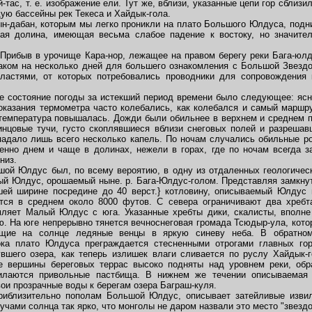
тас, т. е. изображение ели. Тут же, вблизи, указанные цепи гор сблиз
ую бассейны рек Текеса и Хайдык-гола.
ын-дабан, которым мы легко проникли на плато Большого Юлдуса, подн
ая долина, имеющая весьма слабое падение к востоку, но значите
 Прибыв в урочище Кара-нор, лежащее на правом берегу реки Бага-юлд
аком на несколько дней для большего ознакомления с Большой Звездо
властями, от которых потребовались проводники для сопровождения к
е состояние погоды за истекший период времени было следующее: ясн
казания термометра часто колебались, как колебался и самый маршру
- температура повышалась. Дожди были обильнее в верхнем и среднем п
инцовые тучи, густо скоплявшиеся вблизи снеговых полей и разреша
 падало лишь всего несколько капель. По ночам случались обильные ро
енно днем и чаще в долинах, нежели в горах, где по ночам всегда з
низ.
шой Юлдус был, по всему вероятию, в одну из отдаленных геологичес
лый Юлдус, орошаемый ныне. р. Бага-Юлдус-голом. Представляя замкнут
ьшей ширине посредине до 40 верст.} котловину, описываемый Юлдус 
ся в среднем около 8000 футов. С севера ограничивают два хребт
мляет Малый Юлдус с юга. Указанные хребты дики, скалисты, вполне
. На юге непрерывно тянется вечноснеговая громада Тсюдыр-ула, кото
щие на солнце ледяные венцы в яркую синеву неба. В обратно
ка плато Юлдуса преграждается стесненными отрогами главных гор
вшего озера, как теперь излишек влаги сливается по руслу Хайдык-
е вершины береговых террас высоко подняты над уровнем реки, обр
илаются привольные пастбища. В нижнем же течении описываемая 
ои прозрачные воды к берегам озера Баграш-куля.
иблизительно пополам Большой Юлдус, описывает затейливые изви
чами солнца так ярко, что монголы не даром назвали это место "звездо